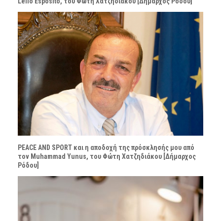
Lello Esposito, του Φώτη Χατζηδιάκου [Δήμαρχος Ρόδου]
PEACE AND SPORT και η αποδοχή της πρόσκλησής μου από
τον Muhammad Yunus, του Φώτη Χατζηδιάκου [Δήμαρχος
Ρόδου]