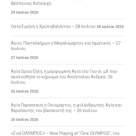
Δέσποινας Κατσώχη
29 Ιουλίου 2026
Οσία Ειρήνη η Χρυσοβαλάντου – 28 Ιουλίου
28 Ιουλίου 2026
Άγιος Παντελεήμων ο Μεγαλομάρτυς και Ιαματικός – 27
Ιουλίου
27 Ιουλίου 2026
Αγία Ωραιοζήλη, η μορφωμένη Αγία του 1ου αι. μΧ που
ακολούθησε το κήρυγμα του Απόστολου Ανδρέα- 26
Ιουλίου
26 Ιουλίου 2026
Αγία Παρασκευή η Οσιομάρτυς, η φιλάνθρωπος Αγία και
θεραπευτής του βασανιστή της – 26 Ιουλίου
26 Ιουλίου 2026
«Σινέ ΟΛΥΜΠΟΣ»! – Now Playing at “Cine OLYMPOS”, του