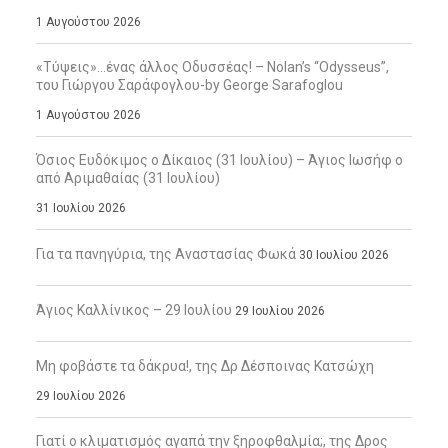
1 Αυγούστου 2026
«Τύψεις»…ένας άλλος Οδυσσέας! – Nolan’s “Odysseus”,
του Γιώργου Σαράφογλου-by George Sarafoglou
1 Αυγούστου 2026
Όσιος Ευδόκιμος ο Δίκαιος (31 Ιουλίου) – Άγιος Ιωσήφ ο
από Αριμαθαίας (31 Ιουλίου)
31 Ιουλίου 2026
Για τα πανηγύρια, της Αναστασίας Φωκά
30 Ιουλίου 2026
Άγιος Καλλίνικος – 29 Ιουλίου
29 Ιουλίου 2026
Μη φοβάστε τα δάκρυα!, της Δρ Δέσποινας Κατσώχη
29 Ιουλίου 2026
Γιατί ο κλιματισμός αγαπά την ξηροφθαλμία;, της Δρος