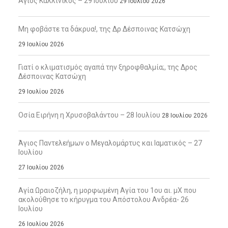
Άγιος Καλλίνικος – 29 Ιουλίου
29 Ιουλίου 2026
Μη φοβάστε τα δάκρυα!, της Δρ Δέσποινας Κατσώχη
29 Ιουλίου 2026
Γιατί ο κλιματισμός αγαπά την ξηροφθαλμία;, της Δρος
Δέσποινας Κατσώχη
29 Ιουλίου 2026
Οσία Ειρήνη η Χρυσοβαλάντου – 28 Ιουλίου
28 Ιουλίου 2026
Άγιος Παντελεήμων ο Μεγαλομάρτυς και Ιαματικός – 27
Ιουλίου
27 Ιουλίου 2026
Αγία Ωραιοζήλη, η μορφωμένη Αγία του 1ου αι. μΧ που
ακολούθησε το κήρυγμα του Απόστολου Ανδρέα- 26
Ιουλίου
26 Ιουλίου 2026