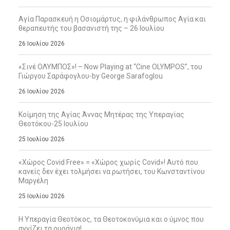
Αγία Παρασκευή η Οσιομάρτυς, η φιλάνθρωπος Αγία και
θεραπευτής του βασανιστή της – 26 Ιουλίου
26 Ιουλίου 2026
«Σινέ ΟΛΥΜΠΟΣ»! – Now Playing at “Cine OLYMPOS”, του
Γιώργου Σαράφογλου-by George Sarafoglou
26 Ιουλίου 2026
Κοίμηση της Αγίας Άννας Μητέρας της Υπεραγίας
Θεοτόκου-25 Ιουλίου
25 Ιουλίου 2026
«Χώρος Covid Free» = «Χώρος χωρίς Covid»! Αυτό που
κανείς δεν έχει τολμήσει να ρωτήσει, του Κωνσταντίνου
Μαργέλη
25 Ιουλίου 2026
Η Υπεραγία Θεοτόκος, τα Θεοτοκονύμια και ο ύμνος που
αγγίζει τα ουράνια!