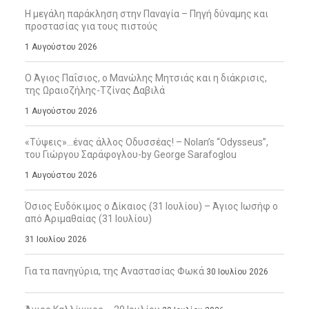
Η μεγάλη παράκληση στην Παναγία – Πηγή δύναμης και
προστασίας για τους πιστούς
1 Αυγούστου 2026
Ο Άγιος Παΐσιος, ο Μανώλης Μητσιάς και η διάκρισις,
της Ωραιοζήλης-Τζίνας Δαβιλά
1 Αυγούστου 2026
«Τύψεις»…ένας άλλος Οδυσσέας! – Nolan’s “Odysseus”,
του Γιώργου Σαράφογλου-by George Sarafoglou
1 Αυγούστου 2026
Όσιος Ευδόκιμος ο Δίκαιος (31 Ιουλίου) – Άγιος Ιωσήφ ο
από Αριμαθαίας (31 Ιουλίου)
31 Ιουλίου 2026
Για τα πανηγύρια, της Αναστασίας Φωκά
30 Ιουλίου 2026