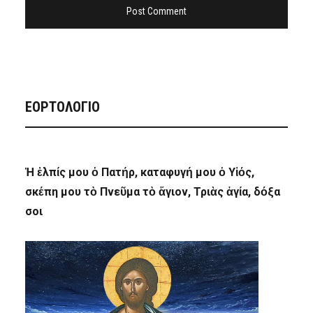
ΕΟΡΤΟΛΟΓΙΟ
Ἡ ἐλπίς μου ὁ Πατήρ, καταφυγή μου ὁ Υἱός,
σκέπη μου τὸ Πνεῦμα τὸ ἅγιον, Τριὰς ἁγία, δόξα
σοι