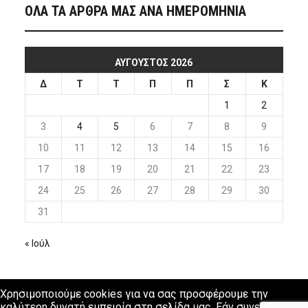
ΟΛΑ ΤΑ ΑΡΘΡΑ ΜΑΣ ΑΝΑ ΗΜΕΡΟΜΗΝΙΑ
ΑΎΓΟΥΣΤΟΣ 2026
Δ
Τ
Τ
Π
Π
Σ
Κ
1
2
3
4
5
6
7
8
9
10
11
12
13
14
15
16
17
18
19
20
21
22
23
24
25
26
27
28
29
30
31
« Ιούλ
Χρησιμοποιούμε cookies για να σας προσφέρουμε την
καλύτερη δυνατή εμπειρία στη σελίδα μας. Εάν συνεχίσετε να