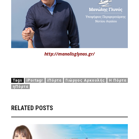
http://manolisglynos.gr/
Tags
iPortagr
iΠόρτα
Γιώργος Αρκουλής
Η Πόρτα
ηΠόρτα
RELATED POSTS