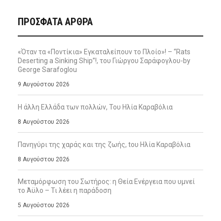
ΠΡΌΣΦΑΤΑ ΆΡΘΡΑ
«Όταν τα «Ποντίκια» Εγκαταλείπουν το Πλοίο»! – “Rats
Deserting a Sinking Ship”!, του Γιώργου Σαράφογλου-by
George Sarafoglou
9 Αυγούστου 2026
Η άλλη Ελλάδα των πολλών, Του Ηλία Καραβόλια
8 Αυγούστου 2026
Πανηγύρι της χαράς και της ζωής, tου Ηλία Καραβόλια
8 Αυγούστου 2026
Μεταμόρφωση του Σωτήρος: η Θεία Ενέργεια που υμνεί
το Άϋλο – Τι λέει η παράδοση
5 Αυγούστου 2026