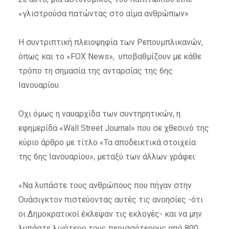
«γλιστρούσα πατώντας στο αίμα ανθρώπων».
Η συντριπτική πλειοψηφία των Ρεπουμπλικανών,
όπως και το «FOX News», υποβαθμίζουν με κάθε
τρόπο τη σημασία της ανταρσίας της 6ης
Ιανουαρίου.
Οχι όμως η ναυαρχίδα των συντηρητικών, η
εφημερίδα «Wall Street Journal» που σε χθεσινό της
κύριο άρθρο με τίτλο «Τα αποδεικτικά στοιχεία
της 6ης Ιανουαρίου», μεταξύ των άλλων γράφει:
«Να λυπάστε τους ανθρώπους που πήγαν στην
Ουάσιγκτον πιστεύοντας αυτές τις ανοησίες -ότι
οι Δημοκρατικοί έκλεψαν τις εκλογές- και να μην
λυπάστε λιγότερο τους περισσότερους από 800