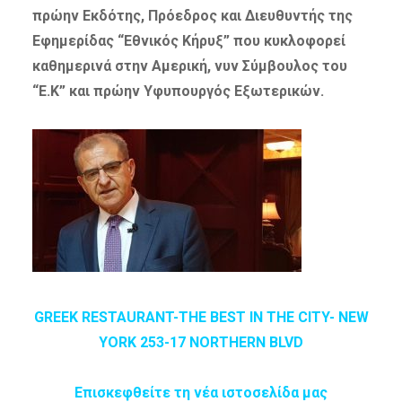
πρώην Εκδότης,
Πρόεδρος και Διευθυντής
της
Εφημερίδας “Εθνικός Κήρυξ” που κυκλοφορεί
καθημερινά στην Αμερική, νυν Σύμβουλος του
“Ε.Κ” και πρώην Υφυπουργός Εξωτερικών.
GREEK RESTAURANT-THE BEST IN THE CITY- NEW
YORK 253-17 NORTHERN BLVD
Επισκεφθείτε τη νέα ιστοσελίδα μας