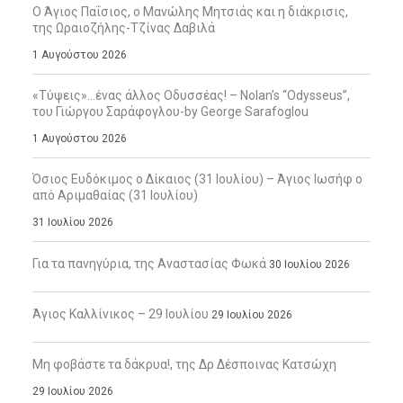
Ο Άγιος Παΐσιος, ο Μανώλης Μητσιάς και η διάκρισις,
της Ωραιοζήλης-Τζίνας Δαβιλά
1 Αυγούστου 2026
«Τύψεις»…ένας άλλος Οδυσσέας! – Nolan’s “Odysseus”,
του Γιώργου Σαράφογλου-by George Sarafoglou
1 Αυγούστου 2026
Όσιος Ευδόκιμος ο Δίκαιος (31 Ιουλίου) – Άγιος Ιωσήφ ο
από Αριμαθαίας (31 Ιουλίου)
31 Ιουλίου 2026
Για τα πανηγύρια, της Αναστασίας Φωκά
30 Ιουλίου 2026
Άγιος Καλλίνικος – 29 Ιουλίου
29 Ιουλίου 2026
Μη φοβάστε τα δάκρυα!, της Δρ Δέσποινας Κατσώχη
29 Ιουλίου 2026