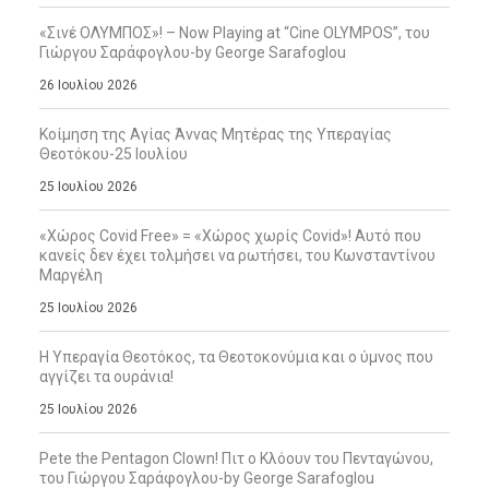
«Σινέ ΟΛΥΜΠΟΣ»! – Now Playing at “Cine OLYMPOS”, του
Γιώργου Σαράφογλου-by George Sarafoglou
26 Ιουλίου 2026
Κοίμηση της Αγίας Άννας Μητέρας της Υπεραγίας
Θεοτόκου-25 Ιουλίου
25 Ιουλίου 2026
«Χώρος Covid Free» = «Χώρος χωρίς Covid»! Αυτό που
κανείς δεν έχει τολμήσει να ρωτήσει, του Κωνσταντίνου
Μαργέλη
25 Ιουλίου 2026
Η Υπεραγία Θεοτόκος, τα Θεοτοκονύμια και ο ύμνος που
αγγίζει τα ουράνια!
25 Ιουλίου 2026
Pete the Pentagon Clown! Πιτ ο Κλόουν του Πενταγώνου,
του Γιώργου Σαράφογλου-by George Sarafoglou