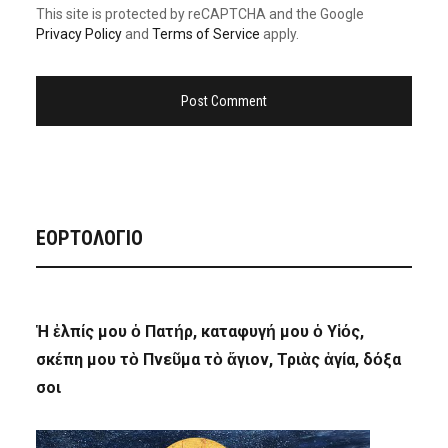
This site is protected by reCAPTCHA and the Google
Privacy Policy
and
Terms of Service
apply.
ΕΟΡΤΟΛΟΓΙΟ
Ἡ ἐλπίς μου ὁ Πατήρ, καταφυγή μου ὁ Υἱός,
σκέπη μου τὸ Πνεῦμα τὸ ἅγιον, Τριὰς ἁγία, δόξα
σοι