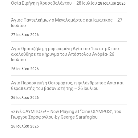
Οσία Ειρήνη η Χρυσοβαλάντου – 28 Ιουλίου
28 Ιουλίου 2026
Άγιος Παντελεήμων ο Μεγαλομάρτυς και Ιαματικός – 27
Ιουλίου
27 Ιουλίου 2026
Αγία Ωραιοζήλη, η μορφωμένη Αγία του 1ου αι. μΧ που
ακολούθησε το κήρυγμα του Απόστολου Ανδρέα- 26
Ιουλίου
26 Ιουλίου 2026
Αγία Παρασκευή η Οσιομάρτυς, η φιλάνθρωπος Αγία και
θεραπευτής του βασανιστή της – 26 Ιουλίου
26 Ιουλίου 2026
«Σινέ ΟΛΥΜΠΟΣ»! – Now Playing at “Cine OLYMPOS”, του
Γιώργου Σαράφογλου-by George Sarafoglou
26 Ιουλίου 2026