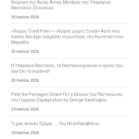
Κοίμηση της Αγίας Άννας Μητέρας της Υπεραγίας
Θεοτόκου-25 Ιουλίου
25 Ιουλίου 2026
«Χώρος Covid Free» = «Χώρος χωρίς Covid»! Αυτό που
κανείς δεν έχει τολμήσει να ρωτήσει, του Κωνσταντίνου
Μαργέλη
25 Ιουλίου 2026
Η Υπεραγία Θεοτόκος, τα Θεοτοκονύμια και ο ύμνος που
αγγίζει τα ουράνια!
25 Ιουλίου 2026
Pete the Pentagon Clown! Πιτ ο Κλόουν του Πενταγώνου,
του Γιώργου Σαράφογλου-by George Sarafoglou
24 Ιουλίου 2026
Τι μας έκανες Όμηρε … , Του Ηλία Καραβόλια
24 Ιουλίου 2026