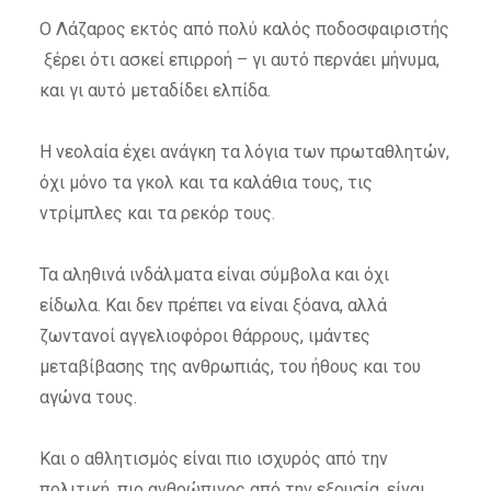
Ο Λάζαρος εκτός από πολύ καλός ποδοσφαιριστής
ξέρει ότι ασκεί επιρροή – γι αυτό περνάει μήνυμα,
και γι αυτό μεταδίδει ελπίδα.
Η νεολαία έχει ανάγκη τα λόγια των πρωταθλητών,
όχι μόνο τα γκολ και τα καλάθια τους, τις
ντρίμπλες και τα ρεκόρ τους.
Τα αληθινά ινδάλματα είναι σύμβολα και όχι
είδωλα. Και δεν πρέπει να είναι ξόανα, αλλά
ζωντανοί αγγελιοφόροι θάρρους, ιμάντες
μεταβίβασης της ανθρωπιάς, του ήθους και του
αγώνα τους.
Και ο αθλητισμός είναι πιο ισχυρός από την
πολιτική, πιο ανθρώπινος από την εξουσία, είναι