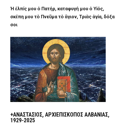
Ἡ ἐλπίς μου ὁ Πατήρ, καταφυγή μου ὁ Υἱός,
σκέπη μου τὸ Πνεῦμα τὸ ἅγιον, Τριὰς ἁγία, δόξα
σοι
+ΑΝΑΣΤΆΣΙΟΣ, ΑΡΧΙΕΠΊΣΚΟΠΟΣ ΑΛΒΑΝΊΑΣ,
1929-2025