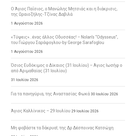
Ο Άγιος Παΐσιος, ο Μανώλης Μητσιάς και η διάκρισις,
της Ωραιοζήλης-Τζίνας Δαβιλά
1 Αυγούστου 2026
«Τύψεις»…ένας άλλος Οδυσσέας! – Nolan’s “Odysseus”,
του Γιώργου Σαράφογλου-by George Sarafoglou
1 Αυγούστου 2026
Όσιος Ευδόκιμος ο Δίκαιος (31 Ιουλίου) – Άγιος Ιωσήφ ο
από Αριμαθαίας (31 Ιουλίου)
31 Ιουλίου 2026
Για τα πανηγύρια, της Αναστασίας Φωκά
30 Ιουλίου 2026
Άγιος Καλλίνικος – 29 Ιουλίου
29 Ιουλίου 2026
Μη φοβάστε τα δάκρυα!, της Δρ Δέσποινας Κατσώχη