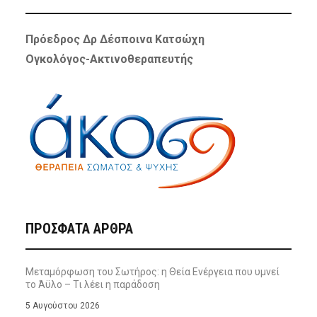
Πρόεδρος Δρ Δέσποινα Κατσώχη
Ογκολόγος-Ακτινοθεραπευτής
ΠΡΌΣΦΑΤΑ ΆΡΘΡΑ
Μεταμόρφωση του Σωτήρος: η Θεία Ενέργεια που υμνεί
το Άϋλο – Τι λέει η παράδοση
5 Αυγούστου 2026