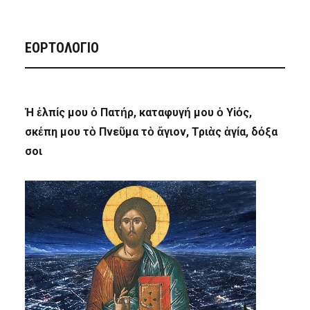
ΕΟΡΤΟΛΟΓΙΟ
Ἡ ἐλπίς μου ὁ Πατήρ, καταφυγή μου ὁ Υἱός,
σκέπη μου τὸ Πνεῦμα τὸ ἅγιον, Τριὰς ἁγία, δόξα
σοι