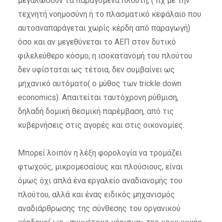
μεγαλώσουν τα παραγόμενα πλούτη, ( πχ με την
τεχνητή νοημοσύνη ή το πλασματικό κεφάλαιο που
αυτοαναπαράγεται χωρίς κέρδη από παραγωγή)
όσο και αν μεγεθύνεται το ΑΕΠ στον δυτικό
φιλελεύθερο κόσμο, η ισοκατανομή του πλούτου
δεν υφίσταται ως τέτοια, δεν συμβαίνει ως
μηχανικό αυτόματο( ο μύθος των trickle down
economics). Απαιτείται ταυτόχρονη ρύθμιση,
δηλαδή δομική θεσμική παρέμβαση, από τις
κυβερνήσεις στις αγορές και στις οικονομίες.
Μπορεί λοιπόν η λέξη φορολογία να τρομάζει
φτωχούς, μικρομεσαίους και πλούσιους, είναι
όμως όχι απλά ένα εργαλείο αναδιανομής του
πλούτου, αλλά και ένας ειδικός μηχανισμός
αναδιάρθρωσης της σύνθεσης του οργανικού