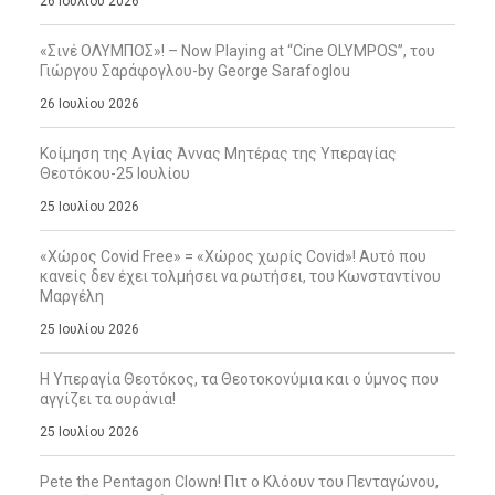
26 Ιουλίου 2026
«Σινέ ΟΛΥΜΠΟΣ»! – Now Playing at “Cine OLYMPOS”, του
Γιώργου Σαράφογλου-by George Sarafoglou
26 Ιουλίου 2026
Κοίμηση της Αγίας Άννας Μητέρας της Υπεραγίας
Θεοτόκου-25 Ιουλίου
25 Ιουλίου 2026
«Χώρος Covid Free» = «Χώρος χωρίς Covid»! Αυτό που
κανείς δεν έχει τολμήσει να ρωτήσει, του Κωνσταντίνου
Μαργέλη
25 Ιουλίου 2026
Η Υπεραγία Θεοτόκος, τα Θεοτοκονύμια και ο ύμνος που
αγγίζει τα ουράνια!
25 Ιουλίου 2026
Pete the Pentagon Clown! Πιτ ο Κλόουν του Πενταγώνου,