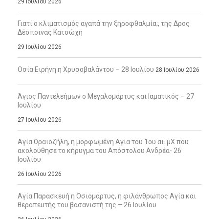
29 Ιουλίου 2026
Γιατί ο κλιματισμός αγαπά την ξηροφθαλμία;, της Δρος
Δέσποινας Κατσώχη
29 Ιουλίου 2026
Οσία Ειρήνη η Χρυσοβαλάντου – 28 Ιουλίου
28 Ιουλίου 2026
Άγιος Παντελεήμων ο Μεγαλομάρτυς και Ιαματικός – 27
Ιουλίου
27 Ιουλίου 2026
Αγία Ωραιοζήλη, η μορφωμένη Αγία του 1ου αι. μΧ που
ακολούθησε το κήρυγμα του Απόστολου Ανδρέα- 26
Ιουλίου
26 Ιουλίου 2026
Αγία Παρασκευή η Οσιομάρτυς, η φιλάνθρωπος Αγία και
θεραπευτής του βασανιστή της – 26 Ιουλίου