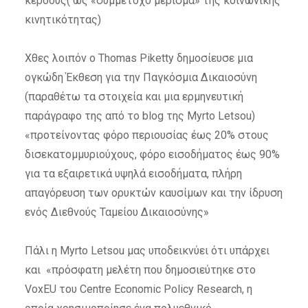
κέρδους( ως «συμμέτοχο μέρισμα» της κοινωνικής
κινητικότητας)
Χθες λοιπόν ο Thomas Piketty δημοσίευσε μια
ογκώδη Έκθεση για την Παγκόσμια Δικαιοσύνη
(παραθέτω τα στοιχεία και μια ερμηνευτική
παράγραφο της από το blog της Myrto Letsou)
«προτείνοντας φόρο περιουσίας έως 20% στους
δισεκατομμυριούχους, φόρο εισοδήματος έως 90%
για τα εξαιρετικά υψηλά εισοδήματα, πλήρη
απαγόρευση των ορυκτών καυσίμων και την ίδρυση
ενός Διεθνούς Ταμείου Δικαιοσύνης»
Πάλι η Myrto Letsou μας υποδεικνύει ότι υπάρχει
και «πρόσφατη μελέτη που δημοσιεύτηκε στο
VoxEU του Centre Economic Policy Research, η