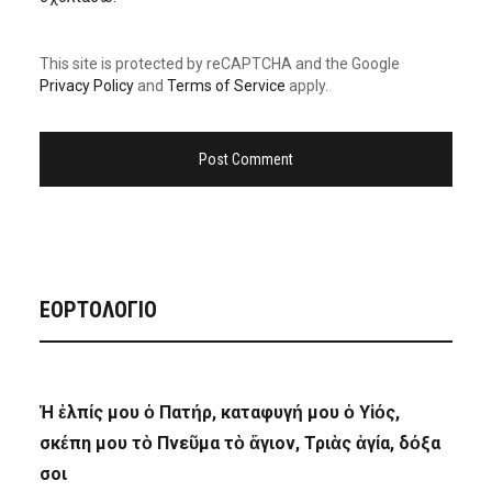
This site is protected by reCAPTCHA and the Google
Privacy Policy
and
Terms of Service
apply.
ΕΟΡΤΟΛΟΓΙΟ
Ἡ ἐλπίς μου ὁ Πατήρ, καταφυγή μου ὁ Υἱός,
σκέπη μου τὸ Πνεῦμα τὸ ἅγιον, Τριὰς ἁγία, δόξα
σοι