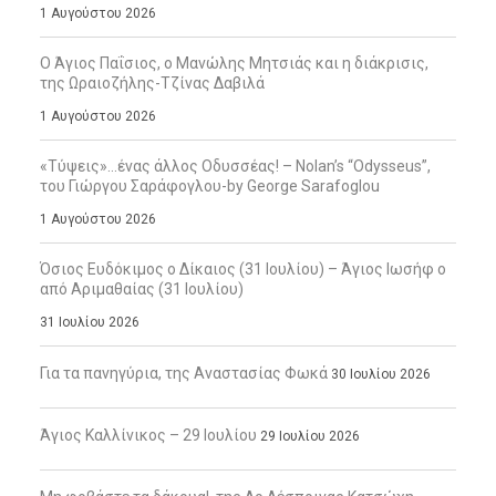
1 Αυγούστου 2026
Ο Άγιος Παΐσιος, ο Μανώλης Μητσιάς και η διάκρισις,
της Ωραιοζήλης-Τζίνας Δαβιλά
1 Αυγούστου 2026
«Τύψεις»…ένας άλλος Οδυσσέας! – Nolan’s “Odysseus”,
του Γιώργου Σαράφογλου-by George Sarafoglou
1 Αυγούστου 2026
Όσιος Ευδόκιμος ο Δίκαιος (31 Ιουλίου) – Άγιος Ιωσήφ ο
από Αριμαθαίας (31 Ιουλίου)
31 Ιουλίου 2026
Για τα πανηγύρια, της Αναστασίας Φωκά
30 Ιουλίου 2026
Άγιος Καλλίνικος – 29 Ιουλίου
29 Ιουλίου 2026