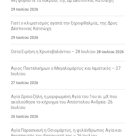
Μη φοβάστε τα δάκρυα!, της Δρ Δέσποινας Κατσώχη
29 Ιουλίου 2026
Γιατί ο κλιματισμός αγαπά την ξηροφθαλμία;, της Δρος
Δέσποινας Κατσώχη
29 Ιουλίου 2026
Οσία Ειρήνη η Χρυσοβαλάντου – 28 Ιουλίου
28 Ιουλίου 2026
Άγιος Παντελεήμων ο Μεγαλομάρτυς και Ιαματικός – 27
Ιουλίου
27 Ιουλίου 2026
Αγία Ωραιοζήλη, η μορφωμένη Αγία του 1ου αι. μΧ που
ακολούθησε το κήρυγμα του Απόστολου Ανδρέα- 26
Ιουλίου
26 Ιουλίου 2026
Αγία Παρασκευή η Οσιομάρτυς, η φιλάνθρωπος Αγία και
θεραπευτής του βασανιστή της – 26 Ιουλίου