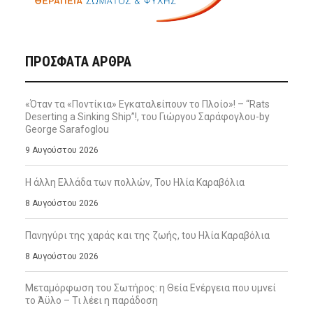
ΠΡΌΣΦΑΤΑ ΆΡΘΡΑ
«Όταν τα «Ποντίκια» Εγκαταλείπουν το Πλοίο»! – “Rats
Deserting a Sinking Ship”!, του Γιώργου Σαράφογλου-by
George Sarafoglou
9 Αυγούστου 2026
Η άλλη Ελλάδα των πολλών, Του Ηλία Καραβόλια
8 Αυγούστου 2026
Πανηγύρι της χαράς και της ζωής, tου Ηλία Καραβόλια
8 Αυγούστου 2026
Μεταμόρφωση του Σωτήρος: η Θεία Ενέργεια που υμνεί
το Άϋλο – Τι λέει η παράδοση