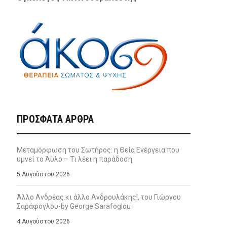
ΠΡΌΣΦΑΤΑ ΆΡΘΡΑ
Μεταμόρφωση του Σωτήρος: η Θεία Ενέργεια που
υμνεί το Άϋλο – Τι λέει η παράδοση
5 Αυγούστου 2026
Άλλο Ανδρέας κι άλλο Ανδρουλάκης!, του Γιώργου
Σαράφογλου-by George Sarafoglou
4 Αυγούστου 2026