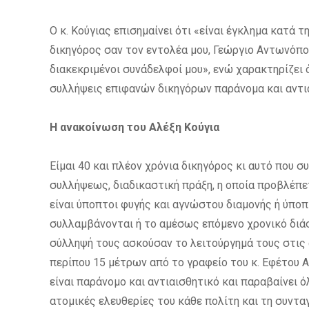
Ο κ. Κούγιας επισημαίνει ότι «είναι έγκλημα κατά 
δικηγόρος σαν τον εντολέα μου, Γεώργιο Αντωνόπου
διακεκριμένοι συνάδελφοί μου», ενώ χαρακτηρίζει 
συλλήψεις επιφανών δικηγόρων παράνομα και αντι
Η ανακοίνωση του Αλέξη Κούγια
Είμαι 40 και πλέον χρόνια δικηγόρος κι αυτό που σ
συλλήψεως, διαδικαστική πράξη, η οποία προβλέπετ
είναι ύποπτοι φυγής και αγνώστου διαμονής ή ύπο
συλλαμβάνονται ή το αμέσως επόμενο χρονικό διάστ
σύλληψή τους ασκούσαν το λειτούργημά τους στις
περίπου 15 μέτρων από το γραφείο του κ. Εφέτου 
είναι παράνομο και αντιαισθητικό και παραβαίνει 
ατομικές ελευθερίες του κάθε πολίτη και τη συντ