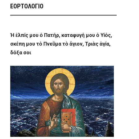
ΕΟΡΤΟΛΟΓΙΟ
Ἡ ἐλπίς μου ὁ Πατήρ, καταφυγή μου ὁ Υἱός,
σκέπη μου τὸ Πνεῦμα τὸ ἅγιον, Τριὰς ἁγία,
δόξα σοι