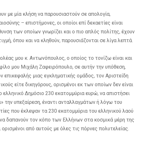
ουν με μία κλήση να παρουσιαστούν σε απολογία,
οσύνης – επιστήμονες, οι οποίοι επί δεκαετίες είναι
θυνση των οποίων γνωρίζει και ο πιο απλός πολίτης, έχουν
τιγμή, όπου και να κληθούν, παρουσιάζονται σε λίγα λεπτά.
ολέας μου κ. Αντωνόπουλος, ο οποίος το τονίζω είναι και
 φίλο μου Μιχάλη Ζαφειρόπουλο, σε αυτήν την υπόθεση,
ον επικεφαλής μιας εγκληματικής ομάδος, τον Αριστείδη
ικούς είτε δικηγόρους, ορισμένοι εκ των οποίων δεν είναι
το ελληνικό Δημόσιο 230 εκατομμύρια ευρώ, να απιστήσει
ι» την υπεξαίρεση, έναντι ανταλλαγμάτων ή λόγω του
ατίες που έκλεψαν τα 230 εκατομμύρια του ελληνικού λαού
ι να δαπανούν τον κόπο των Ελλήνων στα κοσμικά μέρη της
 ορισμένοι από αυτούς με όλες τις πόρνες πολυτελείας.