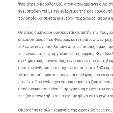
Ψυχιατρείο Κορυδαλλού, όπου απολαμβάνει ο Αρισ
έχει αποδειχτεί με τις ενέργειες της κας Τουλουπ
τον οποίο βρίσκεται εκεί είναι παράνομος, αφού η 
Οι τρεις δικηγόροι βρίσκονται σε αυτήν την τραγ
υπερασπίσεως του Φλώρου, κάτι πρωτοφανές μέχρ
τηλεφωνικών υποκλοπών, από τις οποίες όμως προκ
της εγκληματικής οργάνωσης της μαφίας Κορυδαλλού
εγκληματικής οργάνωσης, είναι αυτός που σε τηλεφ
δικό του άνθρωπο το ασήμαντο ποσό των 150 ευρώ 
«Και μπαμπάς μου να ήσουν και αδελφός μου να ήσο
μ’ εμένα. Που εγώ πήγα να σου πάρω τη ζωή κι εσύ
αποδεικνύει ποια είναι η πραγματική σχέση του εν
της (να επαναλάβω ότι αυτοί με ηθικό αυτουργό το
Οποιαδήποτε άλλη ερμηνεία της σχέσεώς τους και 