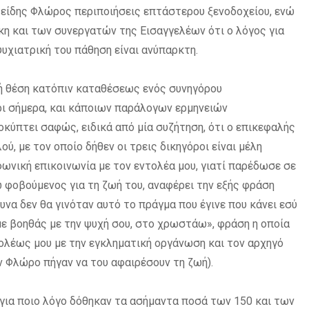
τείδης Φλώρος περιποιήσεις επτάστερου ξενοδοχείου, ενώ
άκη και των συνεργατών της Εισαγγελέων ότι ο λόγος για
ψυχιατρική του πάθηση είναι ανύπαρκτη.
ική θέση κατόπιν καταθέσεως ενός συνηγόρου
ι σήμερα, και κάποιων παράλογων ερμηνειών
ύπτει σαφώς, ειδικά από μία συζήτηση, ότι ο επικεφαλής
, με τον οποίο δήθεν οι τρεις δικηγόροι είναι μέλη
ωνική επικοινωνία με τον εντολέα μου, γιατί παρέδωσε σε
φοβούμενος για τη ζωή του, αναφέρει την εξής φράση
υνα δεν θα γινόταν αυτό το πράγμα που έγινε που κάνει εσύ
 με βοηθάς με την ψυχή σου, στο χρωστάω», φράση η οποία
τολέως μου με την εγκληματική οργάνωση και τον αρχηγό
ν Φλώρο πήγαν να του αφαιρέσουν τη ζωή).
για ποιο λόγο δόθηκαν τα ασήμαντα ποσά των 150 και των