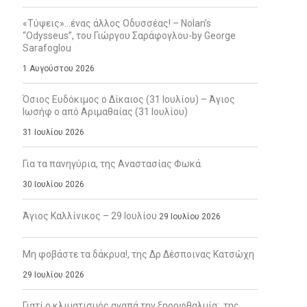
«Τύψεις»…ένας άλλος Οδυσσέας! – Nolan’s
“Odysseus”, του Γιώργου Σαράφογλου-by George
Sarafoglou
1 Αυγούστου 2026
Όσιος Ευδόκιμος ο Δίκαιος (31 Ιουλίου) – Άγιος
Ιωσήφ ο από Αριμαθαίας (31 Ιουλίου)
31 Ιουλίου 2026
Για τα πανηγύρια, της Αναστασίας Φωκά
30 Ιουλίου 2026
Άγιος Καλλίνικος – 29 Ιουλίου
29 Ιουλίου 2026
Μη φοβάστε τα δάκρυα!, της Δρ Δέσποινας Κατσώχη
29 Ιουλίου 2026
Γιατί ο κλιματισμός αγαπά την ξηροφθαλμία;, της