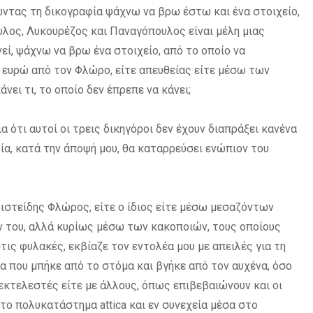
ώντας τη δικογραφία ψάχνω να βρω έστω και ένα στοιχείο,
υλος, Λυκουρέζος και Παναγόπουλος είναι μέλη μιας
ί, ψάχνω να βρω ένα στοιχείο, από το οποίο να
α ευρώ από τον Φλώρο, είτε απευθείας είτε μέσω των
νει τι, το οποίο δεν έπρεπε να κάνει;
α ότι αυτοί οι τρεις δικηγόροι δεν έχουν διαπράξει κανένα
ία, κατά την άποψή μου, θα καταρρεύσει ενώπιον του
Αριστείδης Φλώρος, είτε ο ίδιος είτε μέσω μεσαζόντων
ν του, αλλά κυρίως μέσω των κακοποιών, τους οποίους
στις φυλακές, εκβίαζε τον εντολέα μου με απειλές για τη
α που μπήκε από το στόμα και βγήκε από τον αυχένα, όσο
 εκτελεστές είτε με άλλους, όπως επιβεβαιώνουν και οι
το πολυκατάστημα attica και εν συνεχεία μέσα στο