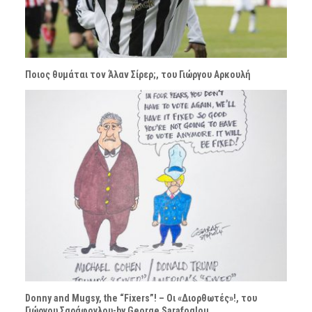
Ποιος θυμάται τον Άλαν Σίρερ;, του Γιώργου Αρκουλή
Donny and Mugsy, the “Fixers”! – Οι «Διορθωτές»!, του
Γιώργου Σαράφογλου-by George Sarafoglou