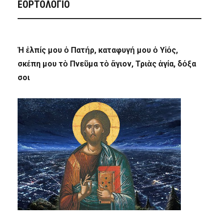
ΕΟΡΤΟΛΟΓΙΟ
Ἡ ἐλπίς μου ὁ Πατήρ, καταφυγή μου ὁ Υἱός,
σκέπη μου τὸ Πνεῦμα τὸ ἅγιον, Τριὰς ἁγία, δόξα
σοι