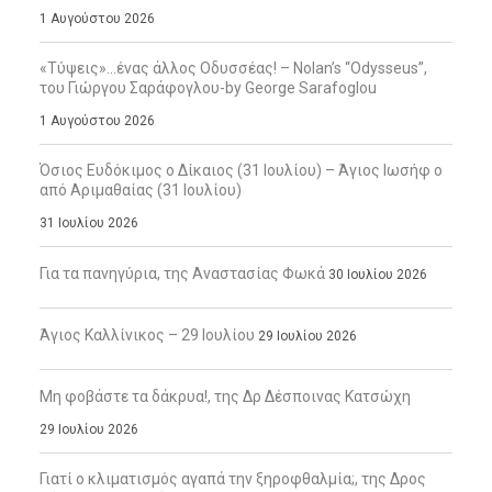
1 Αυγούστου 2026
«Τύψεις»…ένας άλλος Οδυσσέας! – Nolan’s “Odysseus”,
του Γιώργου Σαράφογλου-by George Sarafoglou
1 Αυγούστου 2026
Όσιος Ευδόκιμος ο Δίκαιος (31 Ιουλίου) – Άγιος Ιωσήφ ο
από Αριμαθαίας (31 Ιουλίου)
31 Ιουλίου 2026
Για τα πανηγύρια, της Αναστασίας Φωκά
30 Ιουλίου 2026
Άγιος Καλλίνικος – 29 Ιουλίου
29 Ιουλίου 2026
Μη φοβάστε τα δάκρυα!, της Δρ Δέσποινας Κατσώχη
29 Ιουλίου 2026
Γιατί ο κλιματισμός αγαπά την ξηροφθαλμία;, της Δρος