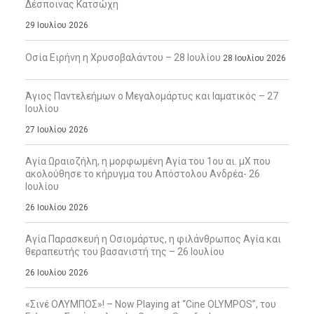
Δέσποινας Κατσώχη
29 Ιουλίου 2026
Οσία Ειρήνη η Χρυσοβαλάντου – 28 Ιουλίου
28 Ιουλίου 2026
Άγιος Παντελεήμων ο Μεγαλομάρτυς και Ιαματικός – 27
Ιουλίου
27 Ιουλίου 2026
Αγία Ωραιοζήλη, η μορφωμένη Αγία του 1ου αι. μΧ που
ακολούθησε το κήρυγμα του Απόστολου Ανδρέα- 26
Ιουλίου
26 Ιουλίου 2026
Αγία Παρασκευή η Οσιομάρτυς, η φιλάνθρωπος Αγία και
θεραπευτής του βασανιστή της – 26 Ιουλίου
26 Ιουλίου 2026
«Σινέ ΟΛΥΜΠΟΣ»! – Now Playing at “Cine OLYMPOS”, του