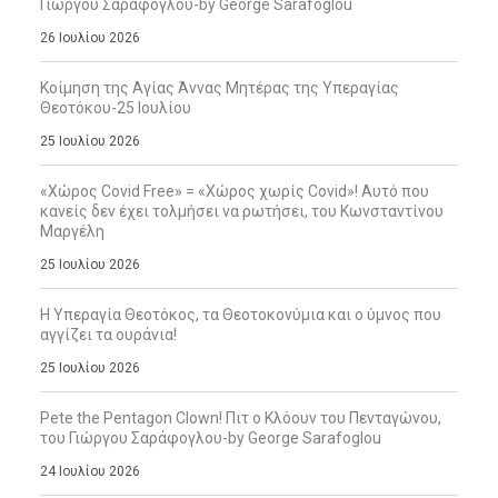
Γιώργου Σαράφογλου-by George Sarafoglou
26 Ιουλίου 2026
Κοίμηση της Αγίας Άννας Μητέρας της Υπεραγίας
Θεοτόκου-25 Ιουλίου
25 Ιουλίου 2026
«Χώρος Covid Free» = «Χώρος χωρίς Covid»! Αυτό που
κανείς δεν έχει τολμήσει να ρωτήσει, του Κωνσταντίνου
Μαργέλη
25 Ιουλίου 2026
Η Υπεραγία Θεοτόκος, τα Θεοτοκονύμια και ο ύμνος που
αγγίζει τα ουράνια!
25 Ιουλίου 2026
Pete the Pentagon Clown! Πιτ ο Κλόουν του Πενταγώνου,
του Γιώργου Σαράφογλου-by George Sarafoglou
24 Ιουλίου 2026