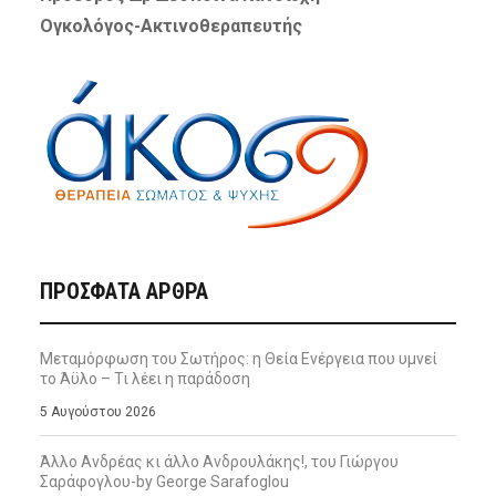
Ογκολόγος-Ακτινοθεραπευτής
ΠΡΌΣΦΑΤΑ ΆΡΘΡΑ
Μεταμόρφωση του Σωτήρος: η Θεία Ενέργεια που υμνεί
το Άϋλο – Τι λέει η παράδοση
5 Αυγούστου 2026
Άλλο Ανδρέας κι άλλο Ανδρουλάκης!, του Γιώργου
Σαράφογλου-by George Sarafoglou