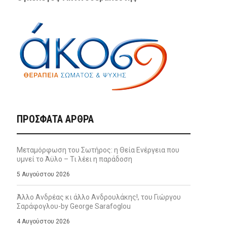
ΠΡΌΣΦΑΤΑ ΆΡΘΡΑ
Μεταμόρφωση του Σωτήρος: η Θεία Ενέργεια που
υμνεί το Άϋλο – Τι λέει η παράδοση
5 Αυγούστου 2026
Άλλο Ανδρέας κι άλλο Ανδρουλάκης!, του Γιώργου
Σαράφογλου-by George Sarafoglou
4 Αυγούστου 2026