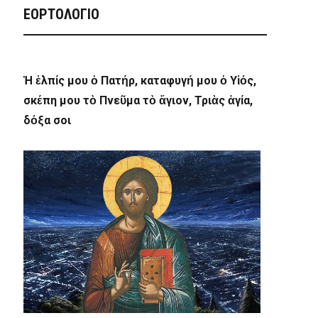
ΕΟΡΤΟΛΟΓΙΟ
Ἡ ἐλπίς μου ὁ Πατήρ, καταφυγή μου ὁ Υἱός,
σκέπη μου τὸ Πνεῦμα τὸ ἅγιον, Τριὰς ἁγία,
δόξα σοι