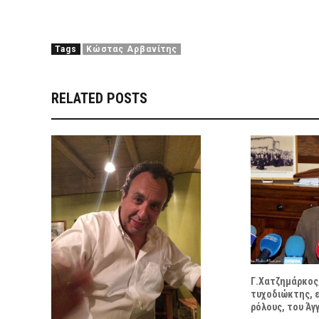
Tags
Κώστας Αρβανίτης
RELATED POSTS
Γ.Χατζημάρκος,
τυχοδιώκτης, ε
ρόλους, του Άγ