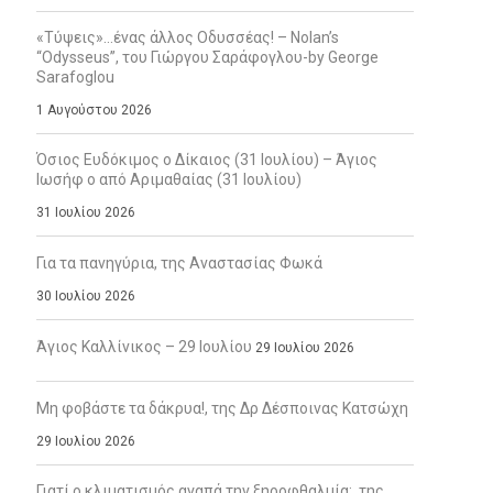
«Τύψεις»…ένας άλλος Οδυσσέας! – Nolan’s
“Odysseus”, του Γιώργου Σαράφογλου-by George
Sarafoglou
1 Αυγούστου 2026
Όσιος Ευδόκιμος ο Δίκαιος (31 Ιουλίου) – Άγιος
Ιωσήφ ο από Αριμαθαίας (31 Ιουλίου)
31 Ιουλίου 2026
Για τα πανηγύρια, της Αναστασίας Φωκά
30 Ιουλίου 2026
Άγιος Καλλίνικος – 29 Ιουλίου
29 Ιουλίου 2026
Μη φοβάστε τα δάκρυα!, της Δρ Δέσποινας Κατσώχη
29 Ιουλίου 2026
Γιατί ο κλιματισμός αγαπά την ξηροφθαλμία;, της