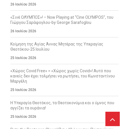
26 Ιουλίου 2026
«Σινέ ΟΛΥΜΠΟΣ»! – Now Playing at “Cine OLYMPOS”, του
Γιώργου Σαράφογλου-by George Sarafoglou
26 Ιουλίου 2026
Κοίμηση της Αγίας Άννας Μητέρας της Υπεραγίας
Θεοτόκου-25 Ιουλίου
25 Ιουλίου 2026
«Χώρος Covid Free» = «Χώρος χωρίς Covid»! Αυτό που
κανείς δεν έχει τολμήσει να ρωτήσει, του Κωνσταντίνου
Μαργέλη
25 Ιουλίου 2026
Η Υπεραγία Θεοτόκος, τα Θεοτοκονύμια και ο ύμνος που
αγγίζει τα ουράνια!
25 Ιουλίου 2026