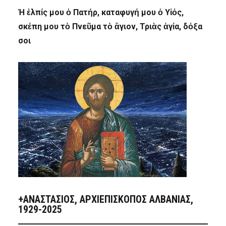
Ἡ ἐλπίς μου ὁ Πατήρ, καταφυγή μου ὁ Υἱός,
σκέπη μου τὸ Πνεῦμα τὸ ἅγιον, Τριὰς ἁγία, δόξα
σοι
+ΑΝΑΣΤΆΣΙΟΣ, ΑΡΧΙΕΠΊΣΚΟΠΟΣ ΑΛΒΑΝΊΑΣ,
1929-2025