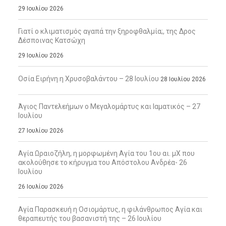
29 Ιουλίου 2026
Γιατί ο κλιματισμός αγαπά την ξηροφθαλμία;, της Δρος
Δέσποινας Κατσώχη
29 Ιουλίου 2026
Οσία Ειρήνη η Χρυσοβαλάντου – 28 Ιουλίου
28 Ιουλίου 2026
Άγιος Παντελεήμων ο Μεγαλομάρτυς και Ιαματικός – 27
Ιουλίου
27 Ιουλίου 2026
Αγία Ωραιοζήλη, η μορφωμένη Αγία του 1ου αι. μΧ που
ακολούθησε το κήρυγμα του Απόστολου Ανδρέα- 26
Ιουλίου
26 Ιουλίου 2026
Αγία Παρασκευή η Οσιομάρτυς, η φιλάνθρωπος Αγία και
θεραπευτής του βασανιστή της – 26 Ιουλίου