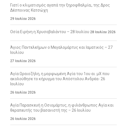
Γιατί ο κλιματισμός αγαπά την ξηροφθαλμία;, της Δρος
Δέσποινας Κατσώχη
29 Ιουλίου 2026
Οσία Ειρήνη η Χρυσοβαλάντου – 28 Ιουλίου
28 Ιουλίου 2026
Άγιος Παντελεήμων ο Μεγαλομάρτυς και Ιαματικός – 27
Ιουλίου
27 Ιουλίου 2026
Αγία Ωραιοζήλη, η μορφωμένη Αγία του 1ου αι. μΧ που
ακολούθησε το κήρυγμα του Απόστολου Ανδρέα- 26
Ιουλίου
26 Ιουλίου 2026
Αγία Παρασκευή η Οσιομάρτυς, η φιλάνθρωπος Αγία και
θεραπευτής του βασανιστή της – 26 Ιουλίου
26 Ιουλίου 2026