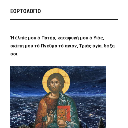
ΕΟΡΤΟΛΟΓΙΟ
Ἡ ἐλπίς μου ὁ Πατήρ, καταφυγή μου ὁ Υἱός,
σκέπη μου τὸ Πνεῦμα τὸ ἅγιον, Τριὰς ἁγία, δόξα
σοι