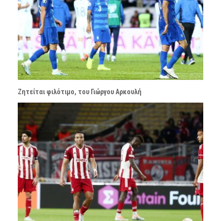
Ζητείται φιλότιμο, του Γιώργου Αρκουλή