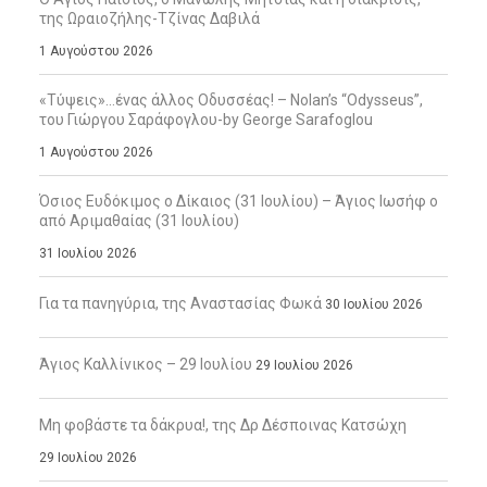
της Ωραιοζήλης-Τζίνας Δαβιλά
1 Αυγούστου 2026
«Τύψεις»…ένας άλλος Οδυσσέας! – Nolan’s “Odysseus”,
του Γιώργου Σαράφογλου-by George Sarafoglou
1 Αυγούστου 2026
Όσιος Ευδόκιμος ο Δίκαιος (31 Ιουλίου) – Άγιος Ιωσήφ ο
από Αριμαθαίας (31 Ιουλίου)
31 Ιουλίου 2026
Για τα πανηγύρια, της Αναστασίας Φωκά
30 Ιουλίου 2026
Άγιος Καλλίνικος – 29 Ιουλίου
29 Ιουλίου 2026
Μη φοβάστε τα δάκρυα!, της Δρ Δέσποινας Κατσώχη
29 Ιουλίου 2026