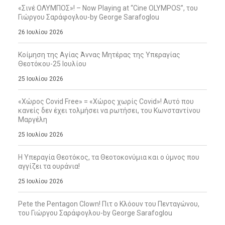
«Σινέ ΟΛΥΜΠΟΣ»! – Now Playing at “Cine OLYMPOS”, του
Γιώργου Σαράφογλου-by George Sarafoglou
26 Ιουλίου 2026
Κοίμηση της Αγίας Άννας Μητέρας της Υπεραγίας
Θεοτόκου-25 Ιουλίου
25 Ιουλίου 2026
«Χώρος Covid Free» = «Χώρος χωρίς Covid»! Αυτό που
κανείς δεν έχει τολμήσει να ρωτήσει, του Κωνσταντίνου
Μαργέλη
25 Ιουλίου 2026
Η Υπεραγία Θεοτόκος, τα Θεοτοκονύμια και ο ύμνος που
αγγίζει τα ουράνια!
25 Ιουλίου 2026
Pete the Pentagon Clown! Πιτ ο Κλόουν του Πενταγώνου,
του Γιώργου Σαράφογλου-by George Sarafoglou