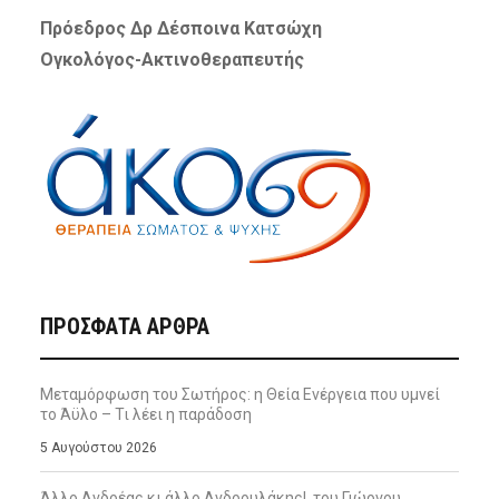
Πρόεδρος Δρ Δέσποινα Κατσώχη
Ογκολόγος-Ακτινοθεραπευτής
ΠΡΌΣΦΑΤΑ ΆΡΘΡΑ
Μεταμόρφωση του Σωτήρος: η Θεία Ενέργεια που υμνεί
το Άϋλο – Τι λέει η παράδοση
5 Αυγούστου 2026
Άλλο Ανδρέας κι άλλο Ανδρουλάκης!, του Γιώργου