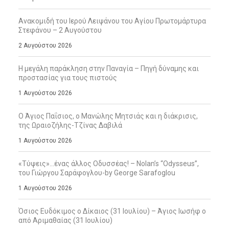
Ανακομιδή του Ιερού Λειψάνου του Αγίου Πρωτομάρτυρα
Στεφάνου – 2 Αυγούστου
2 Αυγούστου 2026
Η μεγάλη παράκληση στην Παναγία – Πηγή δύναμης και
προστασίας για τους πιστούς
1 Αυγούστου 2026
Ο Άγιος Παΐσιος, ο Μανώλης Μητσιάς και η διάκρισις,
της Ωραιοζήλης-Τζίνας Δαβιλά
1 Αυγούστου 2026
«Τύψεις»…ένας άλλος Οδυσσέας! – Nolan’s “Odysseus”,
του Γιώργου Σαράφογλου-by George Sarafoglou
1 Αυγούστου 2026
Όσιος Ευδόκιμος ο Δίκαιος (31 Ιουλίου) – Άγιος Ιωσήφ ο
από Αριμαθαίας (31 Ιουλίου)