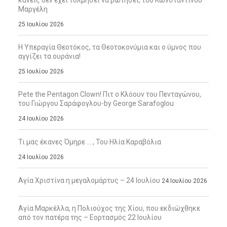
κανείς δεν έχει τολμήσει να ρωτήσει, του Κωνσταντίνου
Μαργέλη
25 Ιουλίου 2026
Η Υπεραγία Θεοτόκος, τα Θεοτοκονύμια και ο ύμνος που
αγγίζει τα ουράνια!
25 Ιουλίου 2026
Pete the Pentagon Clown! Πιτ ο Κλόουν του Πενταγώνου,
του Γιώργου Σαράφογλου-by George Sarafoglou
24 Ιουλίου 2026
Τι μας έκανες Όμηρε … , Του Ηλία Καραβόλια
24 Ιουλίου 2026
Αγία Χριστίνα η μεγαλομάρτυς – 24 Ιουλίου
24 Ιουλίου 2026
Αγία Μαρκέλλα, η Πολιούχος της Χίου, που εκδιώχθηκε
από τον πατέρα της – Εορτασμός 22 Ιουλίου