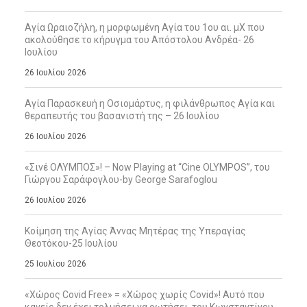
Αγία Ωραιοζήλη, η μορφωμένη Αγία του 1ου αι. μΧ που
ακολούθησε το κήρυγμα του Απόστολου Ανδρέα- 26
Ιουλίου
26 Ιουλίου 2026
Αγία Παρασκευή η Οσιομάρτυς, η φιλάνθρωπος Αγία και
θεραπευτής του βασανιστή της – 26 Ιουλίου
26 Ιουλίου 2026
«Σινέ ΟΛΥΜΠΟΣ»! – Now Playing at “Cine OLYMPOS”, του
Γιώργου Σαράφογλου-by George Sarafoglou
26 Ιουλίου 2026
Κοίμηση της Αγίας Άννας Μητέρας της Υπεραγίας
Θεοτόκου-25 Ιουλίου
25 Ιουλίου 2026
«Χώρος Covid Free» = «Χώρος χωρίς Covid»! Αυτό που