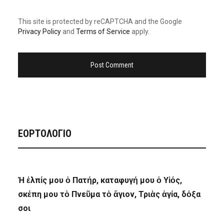
This site is protected by reCAPTCHA and the Google
Privacy Policy
and
Terms of Service
apply.
ΕΟΡΤΟΛΟΓΙΟ
Ἡ ἐλπίς μου ὁ Πατήρ, καταφυγή μου ὁ Υἱός,
σκέπη μου τὸ Πνεῦμα τὸ ἅγιον, Τριὰς ἁγία, δόξα
σοι