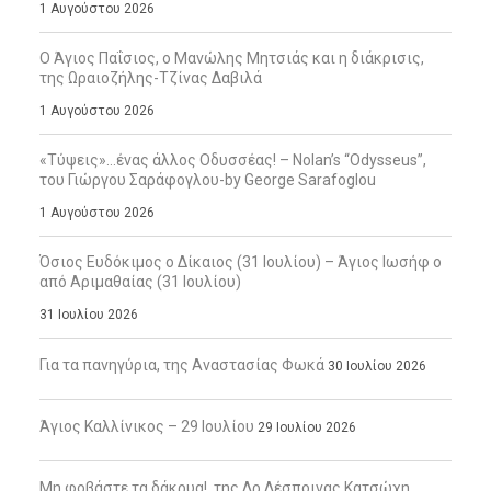
1 Αυγούστου 2026
Ο Άγιος Παΐσιος, ο Μανώλης Μητσιάς και η διάκρισις,
της Ωραιοζήλης-Τζίνας Δαβιλά
1 Αυγούστου 2026
«Τύψεις»…ένας άλλος Οδυσσέας! – Nolan’s “Odysseus”,
του Γιώργου Σαράφογλου-by George Sarafoglou
1 Αυγούστου 2026
Όσιος Ευδόκιμος ο Δίκαιος (31 Ιουλίου) – Άγιος Ιωσήφ ο
από Αριμαθαίας (31 Ιουλίου)
31 Ιουλίου 2026
Για τα πανηγύρια, της Αναστασίας Φωκά
30 Ιουλίου 2026
Άγιος Καλλίνικος – 29 Ιουλίου
29 Ιουλίου 2026
Μη φοβάστε τα δάκρυα!, της Δρ Δέσποινας Κατσώχη