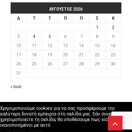
ΑΎΓΟΥΣΤΟΣ 2026
Δ
Τ
Τ
Π
Π
Σ
Κ
1
2
3
4
5
6
7
8
9
10
11
12
13
14
15
16
17
18
19
20
21
22
23
24
25
26
27
28
29
30
31
« Ιούλ
Χρησιμοποιούμε cookies για να σας προσφέρουμε την
καλύτερη δυνατή εμπειρία στη σελίδα μας. Εάν συνεχίσετε να
χρησιμοποιείτε τη σελίδα, θα υποθέσουμε πως είστε
ικανοποιημένοι με αυτό.
Εντάξει
Όροι Χρήσης