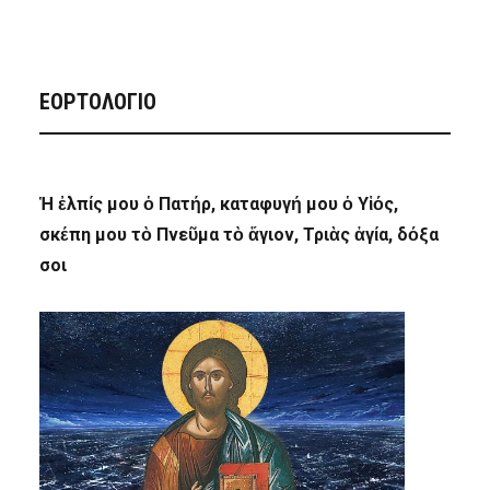
ΕΟΡΤΟΛΟΓΙΟ
Ἡ ἐλπίς μου ὁ Πατήρ, καταφυγή μου ὁ Υἱός,
σκέπη μου τὸ Πνεῦμα τὸ ἅγιον, Τριὰς ἁγία, δόξα
σοι