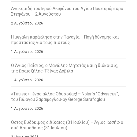
Ανακομιδή του Ιερού Λειψάνου του Αγίου Πρωτομάρτυρα
Στεφάνου – 2 Αυγούστου
2 Αυγούστου 2026
Η μεγάλη παράκληση στην Παναγία – Πηγή δύναμης και
προστασίας για τους πιστούς
1 Αυγούστου 2026
Ο Άγιος Παΐσιος, ο Μανώλης Μητσιάς και η διάκρισις,
της Ωραιοζήλης-Τζίνας Δαβιλά
1 Αυγούστου 2026
«Τύψεις»…ένας άλλος Οδυσσέας! – Nolan’s “Odysseus”,
του Γιώργου Σαράφογλου-by George Sarafoglou
1 Αυγούστου 2026
Όσιος Ευδόκιμος ο Δίκαιος (31 Ιουλίου) – Άγιος Ιωσήφ ο
από Αριμαθαίας (31 Ιουλίου)