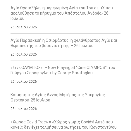
Αγία Ωραιοζήλη, η μορφωμένη Αγία του 1ου αι. μΧ που
ακολούθησε το κήρυγμα του Απόστολου Ανδρέα- 26
Ιουλίου
26 Ιουλίου 2026
Αγία Παρασκευή η Οσιομάρτυς, η φιλάνθρωπος Αγία και
θεραπευτής του βασανιστή της – 26 Ιουλίου
26 Ιουλίου 2026
«Σινέ ΟΛΥΜΠΟΣ»! – Now Playing at “Cine OLYMPOS”, του
Γιώργου Σαράφογλου-by George Sarafoglou
26 Ιουλίου 2026
Κοίμηση της Αγίας Άννας Μητέρας της Υπεραγίας
Θεοτόκου-25 Ιουλίου
25 Ιουλίου 2026
«Χώρος Covid Free» = «Χώρος χωρίς Covid»! Αυτό που
κανείς δεν έχει τολμήσει να ρωτήσει, του Κωνσταντίνου