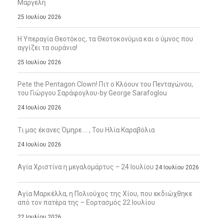
Μαργέλη
25 Ιουλίου 2026
Η Υπεραγία Θεοτόκος, τα Θεοτοκονύμια και ο ύμνος που
αγγίζει τα ουράνια!
25 Ιουλίου 2026
Pete the Pentagon Clown! Πιτ ο Κλόουν του Πενταγώνου,
του Γιώργου Σαράφογλου-by George Sarafoglou
24 Ιουλίου 2026
Τι μας έκανες Όμηρε … , Του Ηλία Καραβόλια
24 Ιουλίου 2026
Αγία Χριστίνα η μεγαλομάρτυς – 24 Ιουλίου
24 Ιουλίου 2026
Αγία Μαρκέλλα, η Πολιούχος της Χίου, που εκδιώχθηκε
από τον πατέρα της – Εορτασμός 22 Ιουλίου
22 Ιουλίου 2026