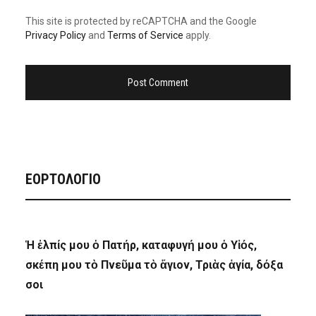
This site is protected by reCAPTCHA and the Google
Privacy Policy
and
Terms of Service
apply.
ΕΟΡΤΟΛΟΓΙΟ
Ἡ ἐλπίς μου ὁ Πατήρ, καταφυγή μου ὁ Υἱός,
σκέπη μου τὸ Πνεῦμα τὸ ἅγιον, Τριὰς ἁγία, δόξα
σοι