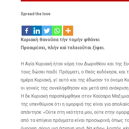
Spread the love
Κυριακὴ θανοῦσα τὴν τομὴν φθάνει
Προαιρέσει, πλὴν καὶ τελειοῦται ξίφει.
Η Αγία Κυριακή ήταν κόρη του Δωροθέου και της Ευ
τους δώσει παιδί. Πράγματι, ο Θεός ευδόκησε, και τ
ημέρα Κυριακή, γι’ αυτό και της έδωσαν το όνομα Κυ
οι γονείς της συνελήφθησαν και μετά από ανάκρισ
Η δε Κυριακή παραπέμφθηκε στον Καίσαρα Μαξιμιανό
της υπενθύμισε ότι η ομορφιά της είναι για απολαύ
απάντησε: «Ούτε στη νεότητα μου, ούτε στην ομορ
από τα επίγεια πράγματα είναι προσωρινά, όπως τα 
όμορφη, αύριο μια άσχημη γριά. Να κάνω, λοιπόν, κέ