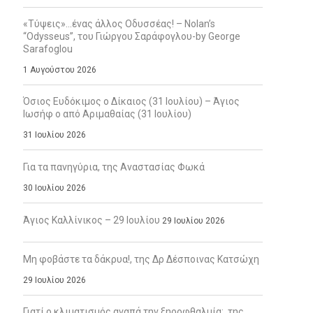
«Τύψεις»…ένας άλλος Οδυσσέας! – Nolan’s
“Odysseus”, του Γιώργου Σαράφογλου-by George
Sarafoglou
1 Αυγούστου 2026
Όσιος Ευδόκιμος ο Δίκαιος (31 Ιουλίου) – Άγιος
Ιωσήφ ο από Αριμαθαίας (31 Ιουλίου)
31 Ιουλίου 2026
Για τα πανηγύρια, της Αναστασίας Φωκά
30 Ιουλίου 2026
Άγιος Καλλίνικος – 29 Ιουλίου
29 Ιουλίου 2026
Μη φοβάστε τα δάκρυα!, της Δρ Δέσποινας Κατσώχη
29 Ιουλίου 2026
Γιατί ο κλιματισμός αγαπά την ξηροφθαλμία;, της