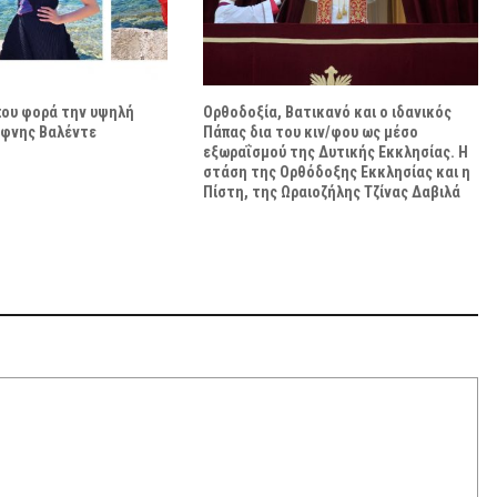
 που φορά την υψηλή
Ορθοδοξία, Βατικανό και ο ιδανικός
άφνης Βαλέντε
Πάπας δια του κιν/φου ως μέσο
εξωραΐσμού της Δυτικής Εκκλησίας. Η
στάση της Ορθόδοξης Εκκλησίας και η
Πίστη, της Ωραιοζήλης Τζίνας Δαβιλά