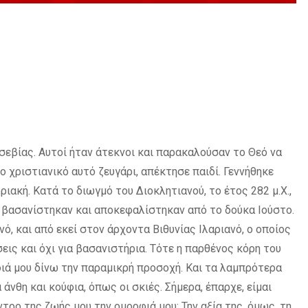
σεβίας. Αυτοί ήταν άτεκνοι και παρακαλούσαν το Θεό να
ο χριστιανικό αυτό ζευγάρι, απέκτησε παιδί. Γεννήθηκε
ριακή. Κατά το διωγμό του Διοκλητιανού, το έτος 282 μ.Χ.,
η βασανίστηκαν και αποκεφαλίστηκαν από το δούκα Ιούστο.
, και από εκεί στον άρχοντα Βιθυνίας Ιλαριανό, ο οποίος
σεις και όχι για βασανιστήρια. Τότε η παρθένος κόρη του
φιά μου δίνω την παραμικρή προσοχή. Και τα λαμπρότερα
άνθη και κούφια, όπως οι σκιές. Σήμερα, έπαρχε, είμαι
ντρο της ζωής μου την ομορφιά μου; Την αξία της, όμως, τη