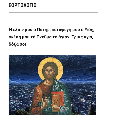
ΕΟΡΤΟΛΟΓΙΟ
Ἡ ἐλπίς μου ὁ Πατήρ, καταφυγή μου ὁ Υἱός,
σκέπη μου τὸ Πνεῦμα τὸ ἅγιον, Τριὰς ἁγία,
δόξα σοι