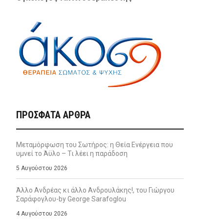
ΠΡΌΣΦΑΤΑ ΆΡΘΡΑ
Μεταμόρφωση του Σωτήρος: η Θεία Ενέργεια που
υμνεί το Άϋλο – Τι λέει η παράδοση
5 Αυγούστου 2026
Άλλο Ανδρέας κι άλλο Ανδρουλάκης!, του Γιώργου
Σαράφογλου-by George Sarafoglou
4 Αυγούστου 2026