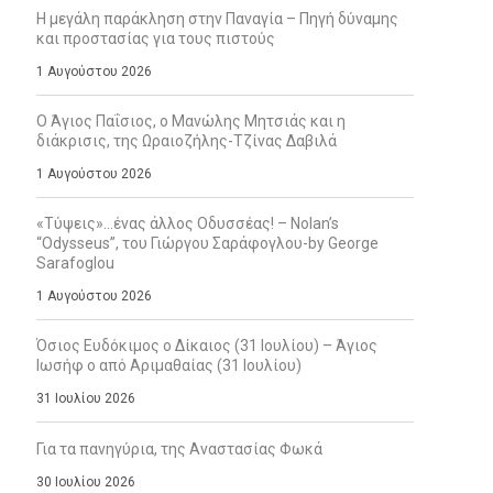
Η μεγάλη παράκληση στην Παναγία – Πηγή δύναμης
και προστασίας για τους πιστούς
1 Αυγούστου 2026
Ο Άγιος Παΐσιος, ο Μανώλης Μητσιάς και η
διάκρισις, της Ωραιοζήλης-Τζίνας Δαβιλά
1 Αυγούστου 2026
«Τύψεις»…ένας άλλος Οδυσσέας! – Nolan’s
“Odysseus”, του Γιώργου Σαράφογλου-by George
Sarafoglou
1 Αυγούστου 2026
Όσιος Ευδόκιμος ο Δίκαιος (31 Ιουλίου) – Άγιος
Ιωσήφ ο από Αριμαθαίας (31 Ιουλίου)
31 Ιουλίου 2026
Για τα πανηγύρια, της Αναστασίας Φωκά
30 Ιουλίου 2026