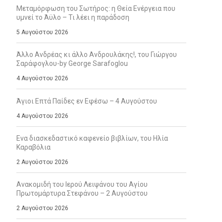
Μεταμόρφωση του Σωτήρος: η Θεία Ενέργεια που
υμνεί το Άϋλο – Τι λέει η παράδοση
5 Αυγούστου 2026
Άλλο Ανδρέας κι άλλο Ανδρουλάκης!, του Γιώργου
Σαράφογλου-by George Sarafoglou
4 Αυγούστου 2026
Άγιοι Επτά Παίδες εν Εφέσω – 4 Αυγούστου
4 Αυγούστου 2026
Ενα διασκεδαστικό καφενείο βιβλίων, του Ηλία
Καραβόλια
2 Αυγούστου 2026
Ανακομιδή του Ιερού Λειψάνου του Αγίου
Πρωτομάρτυρα Στεφάνου – 2 Αυγούστου
2 Αυγούστου 2026