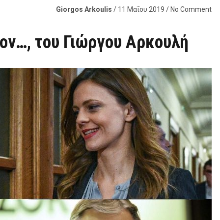
Giorgos Arkoulis
/ 11 Μαΐου 2019 / No Comment
ον…, του Γιώργου Αρκουλή