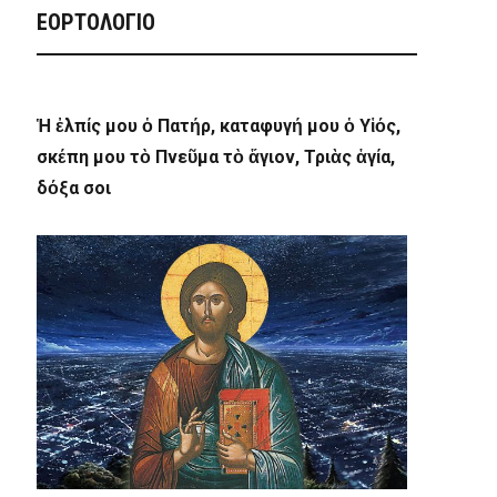
ΕΟΡΤΟΛΟΓΙΟ
Ἡ ἐλπίς μου ὁ Πατήρ, καταφυγή μου ὁ Υἱός,
σκέπη μου τὸ Πνεῦμα τὸ ἅγιον, Τριὰς ἁγία,
δόξα σοι