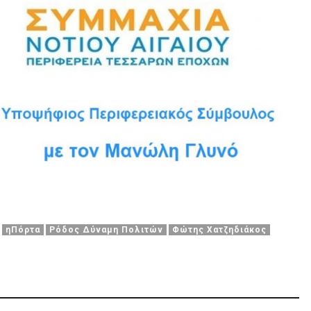
ηΠόρτα
Ρόδος Δύναμη Πολιτών
Φώτης Χατζηδιάκος