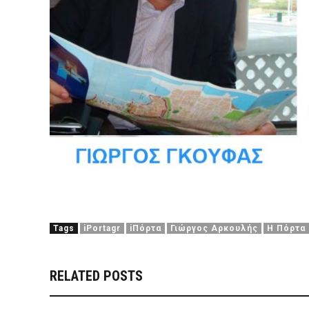
Tags
iPortagr
iΠόρτα
Γιώργος Αρκουλής
Η Πόρτα
RELATED POSTS