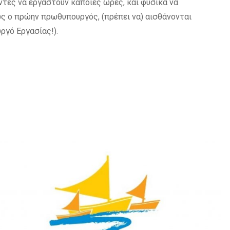
έντες να εργαστούν κάποιες ώρες, και φυσικά να
ίως ο πρώην πρωθυπουργός, (πρέπει να) αισθάνονται
ργό Εργασίας!).