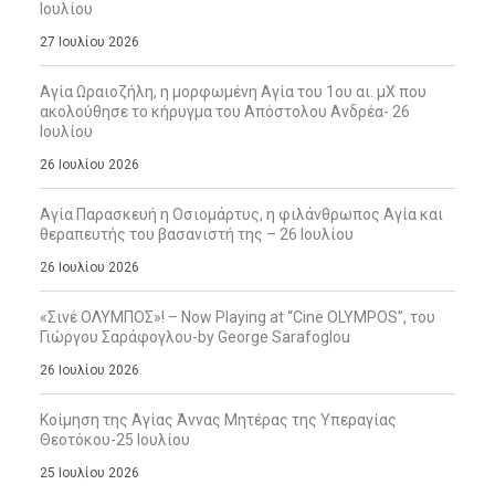
Ιουλίου
27 Ιουλίου 2026
Αγία Ωραιοζήλη, η μορφωμένη Αγία του 1ου αι. μΧ που
ακολούθησε το κήρυγμα του Απόστολου Ανδρέα- 26
Ιουλίου
26 Ιουλίου 2026
Αγία Παρασκευή η Οσιομάρτυς, η φιλάνθρωπος Αγία και
θεραπευτής του βασανιστή της – 26 Ιουλίου
26 Ιουλίου 2026
«Σινέ ΟΛΥΜΠΟΣ»! – Now Playing at “Cine OLYMPOS”, του
Γιώργου Σαράφογλου-by George Sarafoglou
26 Ιουλίου 2026
Κοίμηση της Αγίας Άννας Μητέρας της Υπεραγίας
Θεοτόκου-25 Ιουλίου
25 Ιουλίου 2026