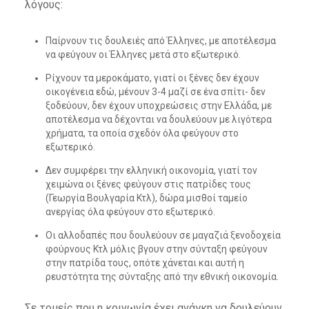
λόγους:
Παίρνουν τις δουλειές από Έλληνες, με αποτέλεσμα
να φεύγουν οι Έλληνες μετά στο εξωτερικό.
Ρίχνουν τα μεροκάματο, γιατί οι ξένες δεν έχουν
οικογένεια εδώ, μένουν 3-4 μαζί σε ένα σπίτι- δεν
ξοδεύουν, δεν έχουν υποχρεώσεις στην Ελλάδα, με
αποτέλεσμα να δέχονται να δουλεύουν με λιγότερα
χρήματα, τα οποία σχεδόν όλα φεύγουν στο
εξωτερικό.
Δεν συμφέρει την ελληνική οικονομία, γιατί τον
χειμώνα οι ξένες φεύγουν στις πατρίδες τους
(Γεωργία Βουλγαρία Κτλ), δώρα μισθοί ταμείο
ανεργίας όλα φεύγουν στο εξωτερικό.
Οι αλλοδαπές που δουλεύουν σε μαγαζιά ξενοδοχεία
φούρνους Κτλ μόλις βγουν στην σύνταξη φεύγουν
στην πατρίδα τους, οπότε χάνεται και αυτή η
ρευστότητα της σύνταξης από την εθνική οικονομία.
Σε τομείς που η κοινωνία έχει ανάγκη να δουλεύουν