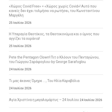
«Χώρος Covid Free» = «Χώρος χωρίς Covid»! Αυτό που
κανείς δεν έχει τολμήσει να ρωτήσει, του Κωνσταντίνου
Μαργέλη
25 Ιουλίου 2026
Η Υπεραγία Θεοτόκος, τα Θεοτοκονύμια και ο ύμνος που
αγγίζει τα ουράνια!
25 Ιουλίου 2026
Pete the Pentagon Clown! Πιτ ο Κλόουν του Πενταγώνου,
του Γιώργου Σαράφογλου-by George Sarafoglou
24 Ιουλίου 2026
Τι μας έκανες Όμηρε … , Του Ηλία Καραβόλια
24 Ιουλίου 2026
Αγία Χριστίνα η μεγαλομάρτυς – 24 Ιουλίου
24 Ιουλίου 2026