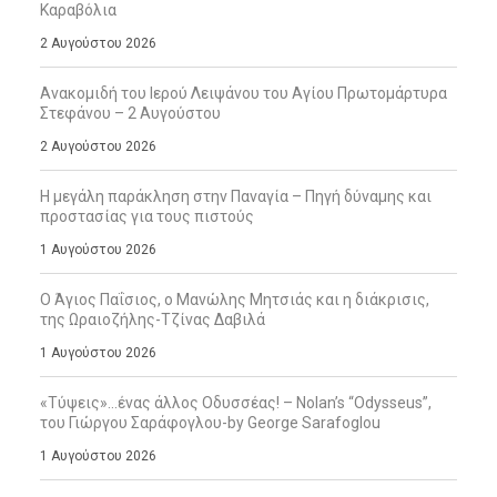
Καραβόλια
2 Αυγούστου 2026
Ανακομιδή του Ιερού Λειψάνου του Αγίου Πρωτομάρτυρα
Στεφάνου – 2 Αυγούστου
2 Αυγούστου 2026
Η μεγάλη παράκληση στην Παναγία – Πηγή δύναμης και
προστασίας για τους πιστούς
1 Αυγούστου 2026
Ο Άγιος Παΐσιος, ο Μανώλης Μητσιάς και η διάκρισις,
της Ωραιοζήλης-Τζίνας Δαβιλά
1 Αυγούστου 2026
«Τύψεις»…ένας άλλος Οδυσσέας! – Nolan’s “Odysseus”,
του Γιώργου Σαράφογλου-by George Sarafoglou
1 Αυγούστου 2026