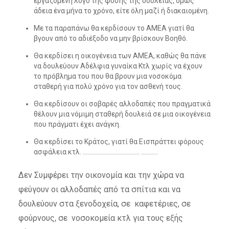
εργαζόμενη λόγο της φύσης της δουλειάς, όμως
άδεια ένα μήνα το χρόνο, είτε όλη μαζί ή διακαιομένη.
Με τα παραπάνω θα κερδίσουν το ΑΜΕΑ γιατί θα
βγουν από το αδιέξοδο να μην βρίσκουν Βοηθό.
Θα κερδίσει η οικογένεια των ΑΜΕΑ, καθώς θα πάνε
να δουλεύουν Αδέλφια γυναίκα Κτλ χωρίς να έχουν
το πρόβλημα του που θα βρουν μια νοσοκόμα
σταθερή για πολύ χρόνο για τον ασθενή τους.
Θα κερδίσουν οι σοβαρές αλλοδαπές που πραγματικά
θέλουν μια νόμιμη σταθερή δουλειά σε μια οικογένεια
που πράγματι έχει ανάγκη.
Θα κερδίσει το Κράτος, γιατί θα Εισπράττει φόρους
ασφάλεια κτλ. ………………………………. ………..
Δεν Συμφέρει την οικονομία και την χώρα να
φεύγουν οι αλλοδαπές από τα σπίτια και να
δουλεύουν στα ξενοδοχεία, σε καφετέριες, σε
φούρνους, σε νοσοκομεία κτλ για τους εξής