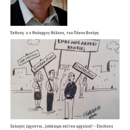
Έκθεση: ο ο Ναύαρχος Νέλσον, του Πάνου Βενέρη
Εκλογές έρχονται…(επίκαιρα σκίτσα αρχείου)! – Elections