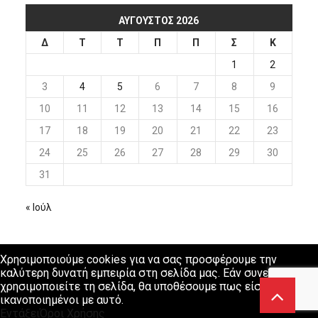
ΑΎΓΟΥΣΤΟΣ 2026
Δ
Τ
Τ
Π
Π
Σ
Κ
1
2
3
4
5
6
7
8
9
10
11
12
13
14
15
16
17
18
19
20
21
22
23
24
25
26
27
28
29
30
31
« Ιούλ
Χρησιμοποιούμε cookies για να σας προσφέρουμε την
καλύτερη δυνατή εμπειρία στη σελίδα μας. Εάν συνεχίσετε να
χρησιμοποιείτε τη σελίδα, θα υποθέσουμε πως είστε
ικανοποιημένοι με αυτό.
Εντάξει
Όροι Χρήσης