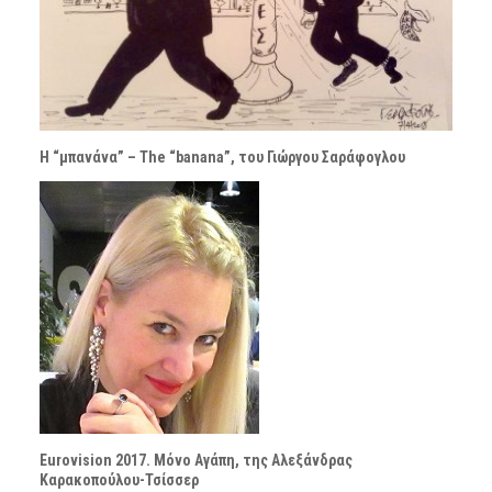
Η “μπανάνα” – The “banana”, του Γιώργου Σαράφογλου
Eurovision 2017. Μόνο Αγάπη, της Αλεξάνδρας
Καρακοπούλου-Τσίσσερ