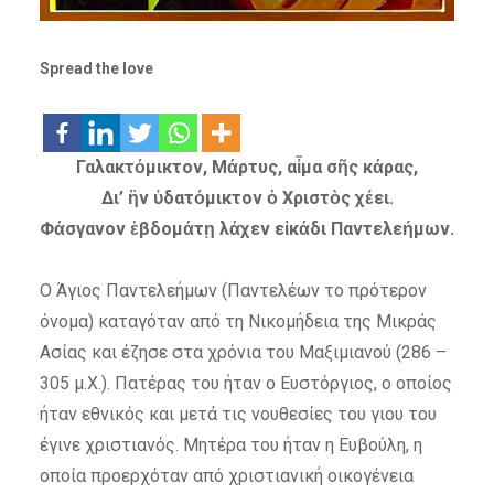
Spread the love
Γαλακτόμικτον, Μάρτυς, αἷμα σῆς κάρας,
Δι’ ἣν ὑδατόμικτον ὁ Χριστὸς χέει.
Φάσγανον ἑβδομάτῃ λάχεν εἰκάδι Παντελεήμων.
Ο Άγιος Παντελεήμων (Παντελέων το πρότερον
όνομα) καταγόταν από τη Νικομήδεια της Μικράς
Ασίας και έζησε στα χρόνια του Μαξιμιανού (286 –
305 μ.Χ.). Πατέρας του ήταν ο Ευστόργιος, ο οποίος
ήταν εθνικός και μετά τις νουθεσίες του γιου του
έγινε χριστιανός. Μητέρα του ήταν η Ευβούλη, η
οποία προερχόταν από χριστιανική οικογένεια