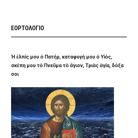
ΕΟΡΤΟΛΟΓΙΟ
Ἡ ἐλπίς μου ὁ Πατήρ, καταφυγή μου ὁ Υἱός,
σκέπη μου τὸ Πνεῦμα τὸ ἅγιον, Τριὰς ἁγία, δόξα
σοι