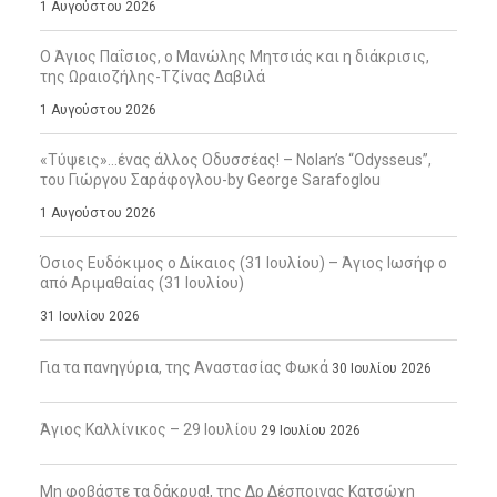
1 Αυγούστου 2026
Ο Άγιος Παΐσιος, ο Μανώλης Μητσιάς και η διάκρισις,
της Ωραιοζήλης-Τζίνας Δαβιλά
1 Αυγούστου 2026
«Τύψεις»…ένας άλλος Οδυσσέας! – Nolan’s “Odysseus”,
του Γιώργου Σαράφογλου-by George Sarafoglou
1 Αυγούστου 2026
Όσιος Ευδόκιμος ο Δίκαιος (31 Ιουλίου) – Άγιος Ιωσήφ ο
από Αριμαθαίας (31 Ιουλίου)
31 Ιουλίου 2026
Για τα πανηγύρια, της Αναστασίας Φωκά
30 Ιουλίου 2026
Άγιος Καλλίνικος – 29 Ιουλίου
29 Ιουλίου 2026
Μη φοβάστε τα δάκρυα!, της Δρ Δέσποινας Κατσώχη