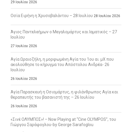
29 Ιουλίου 2026
Οσία Ειρήνη η Χρυσοβαλάντου – 28 Ιουλίου
28 Ιουλίου 2026
Άγιος Παντελεήμων ο Μεγαλομάρτυς και Ιαματικός – 27
Ιουλίου
27 Ιουλίου 2026
Αγία Ωραιοζήλη, η μορφωμένη Αγία του 1ου αι. μΧ που
ακολούθησε το κήρυγμα του Απόστολου Ανδρέα- 26
Ιουλίου
26 Ιουλίου 2026
Αγία Παρασκευή η Οσιομάρτυς, η φιλάνθρωπος Αγία και
θεραπευτής του βασανιστή της – 26 Ιουλίου
26 Ιουλίου 2026
«Σινέ ΟΛΥΜΠΟΣ»! – Now Playing at “Cine OLYMPOS”, του
Γιώργου Σαράφογλου-by George Sarafoglou