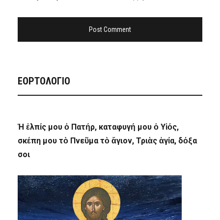
ΕΟΡΤΟΛΟΓΙΟ
Ἡ ἐλπίς μου ὁ Πατήρ, καταφυγή μου ὁ Υἱός,
σκέπη μου τὸ Πνεῦμα τὸ ἅγιον, Τριὰς ἁγία, δόξα
σοι