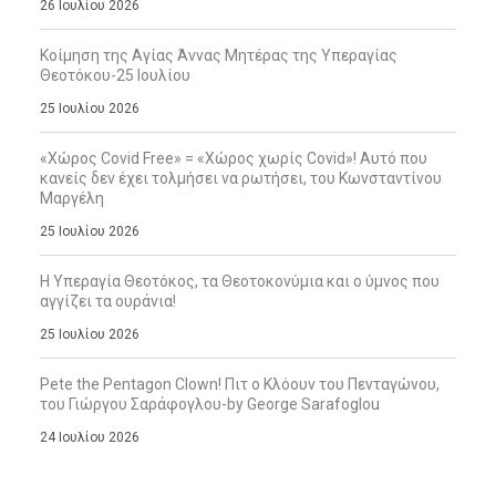
26 Ιουλίου 2026
Κοίμηση της Αγίας Άννας Μητέρας της Υπεραγίας
Θεοτόκου-25 Ιουλίου
25 Ιουλίου 2026
«Χώρος Covid Free» = «Χώρος χωρίς Covid»! Αυτό που
κανείς δεν έχει τολμήσει να ρωτήσει, του Κωνσταντίνου
Μαργέλη
25 Ιουλίου 2026
Η Υπεραγία Θεοτόκος, τα Θεοτοκονύμια και ο ύμνος που
αγγίζει τα ουράνια!
25 Ιουλίου 2026
Pete the Pentagon Clown! Πιτ ο Κλόουν του Πενταγώνου,
του Γιώργου Σαράφογλου-by George Sarafoglou
24 Ιουλίου 2026