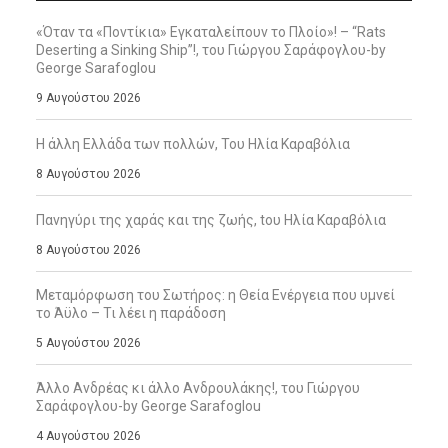
«Όταν τα «Ποντίκια» Εγκαταλείπουν το Πλοίο»! – “Rats
Deserting a Sinking Ship”!, του Γιώργου Σαράφογλου-by
George Sarafoglou
9 Αυγούστου 2026
Η άλλη Ελλάδα των πολλών, Του Ηλία Καραβόλια
8 Αυγούστου 2026
Πανηγύρι της χαράς και της ζωής, tου Ηλία Καραβόλια
8 Αυγούστου 2026
Μεταμόρφωση του Σωτήρος: η Θεία Ενέργεια που υμνεί
το Άϋλο – Τι λέει η παράδοση
5 Αυγούστου 2026
Άλλο Ανδρέας κι άλλο Ανδρουλάκης!, του Γιώργου
Σαράφογλου-by George Sarafoglou
4 Αυγούστου 2026