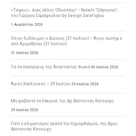
«Τύψεις»…ένας άλλος Οδυσσέας! – Nolan’s “Odysseus”,
του Γιώργου Σαράφογλου-by George Sarafoglou
1 Αυγούστου 2026
Όσιος Ευδόκιμος ο Δίκαιος (31 Ιουλίου) – Άγιος Ιωσήφ ο
από Αριμαθαίας (31 Ιουλίου)
31 Ιουλίου 2026
Για τα πανηγύρια, της Αναστασίας Φωκά
30 Ιουλίου 2026
Άγιος Καλλίνικος – 29 Ιουλίου
29 Ιουλίου 2026
Μη φοβάστε τα δάκρυα!, της Δρ Δέσποινας Κατσώχη
29 Ιουλίου 2026
Γιατί ο κλιματισμός αγαπά την ξηροφθαλμία;, της Δρος
Δέσποινας Κατσώχη