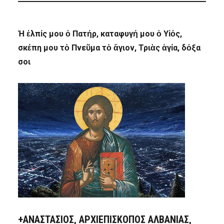
Ἡ ἐλπίς μου ὁ Πατήρ, καταφυγή μου ὁ Υἱός,
σκέπη μου τὸ Πνεῦμα τὸ ἅγιον, Τριὰς ἁγία, δόξα
σοι
+ΑΝΑΣΤΆΣΙΟΣ, ΑΡΧΙΕΠΊΣΚΟΠΟΣ ΑΛΒΑΝΊΑΣ,