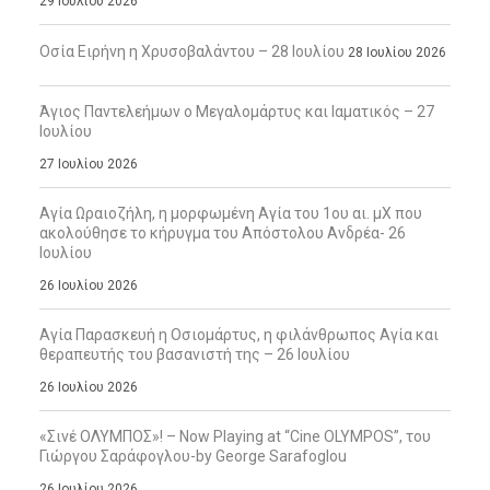
29 Ιουλίου 2026
Οσία Ειρήνη η Χρυσοβαλάντου – 28 Ιουλίου
28 Ιουλίου 2026
Άγιος Παντελεήμων ο Μεγαλομάρτυς και Ιαματικός – 27
Ιουλίου
27 Ιουλίου 2026
Αγία Ωραιοζήλη, η μορφωμένη Αγία του 1ου αι. μΧ που
ακολούθησε το κήρυγμα του Απόστολου Ανδρέα- 26
Ιουλίου
26 Ιουλίου 2026
Αγία Παρασκευή η Οσιομάρτυς, η φιλάνθρωπος Αγία και
θεραπευτής του βασανιστή της – 26 Ιουλίου
26 Ιουλίου 2026
«Σινέ ΟΛΥΜΠΟΣ»! – Now Playing at “Cine OLYMPOS”, του
Γιώργου Σαράφογλου-by George Sarafoglou
26 Ιουλίου 2026