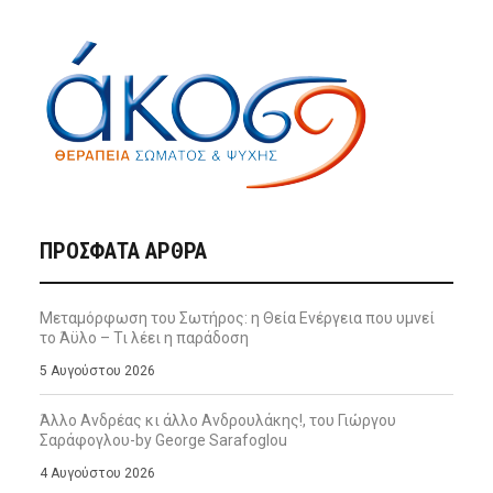
ΠΡΌΣΦΑΤΑ ΆΡΘΡΑ
Μεταμόρφωση του Σωτήρος: η Θεία Ενέργεια που υμνεί
το Άϋλο – Τι λέει η παράδοση
5 Αυγούστου 2026
Άλλο Ανδρέας κι άλλο Ανδρουλάκης!, του Γιώργου
Σαράφογλου-by George Sarafoglou
4 Αυγούστου 2026