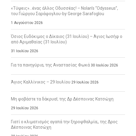
«Τύψεις»…ένας άλλος Οδυσσέας! – Nolan’s “Odysseus”,
του Γιώργου Σαράφογλου-by George Sarafoglou
1 Αυγούστου 2026
Όσιος Ευδόκιμος ο Δίκαιος (31 Ιουλίου) – Άγιος Ιωσήφ ο
από Αριμαθαίας (31 Ιουλίου)
31 Ιουλίου 2026
Για τα πανηγύρια, της Αναστασίας Φωκά
30 Ιουλίου 2026
Άγιος Καλλίνικος – 29 Ιουλίου
29 Ιουλίου 2026
Μη φοβάστε τα δάκρυα!, της Δρ Δέσποινας Κατσώχη
29 Ιουλίου 2026
Γιατί ο κλιματισμός αγαπά την ξηροφθαλμία;, της Δρος
Δέσποινας Κατσώχη