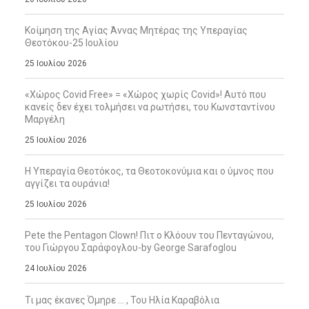
Κοίμηση της Αγίας Άννας Μητέρας της Υπεραγίας
Θεοτόκου-25 Ιουλίου
25 Ιουλίου 2026
«Χώρος Covid Free» = «Χώρος χωρίς Covid»! Αυτό που
κανείς δεν έχει τολμήσει να ρωτήσει, του Κωνσταντίνου
Μαργέλη
25 Ιουλίου 2026
Η Υπεραγία Θεοτόκος, τα Θεοτοκονύμια και ο ύμνος που
αγγίζει τα ουράνια!
25 Ιουλίου 2026
Pete the Pentagon Clown! Πιτ ο Κλόουν του Πενταγώνου,
του Γιώργου Σαράφογλου-by George Sarafoglou
24 Ιουλίου 2026
Τι μας έκανες Όμηρε … , Του Ηλία Καραβόλια