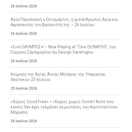
26 Ιουλίου 2026
Αγία Παρασκευή η Οσιομάρτυς, η φιλάνθρωπος Αγία και
θεραπευτής του βασανιστή της – 26 Ιουλίου
26 Ιουλίου 2026
«Σινέ ΟΛΥΜΠΟΣ»! – Now Playing at “Cine OLYMPOS”, του
Γιώργου Σαράφογλου-by George Sarafoglou
26 Ιουλίου 2026
Κοίμηση της Αγίας Άννας Μητέρας της Υπεραγίας
Θεοτόκου-25 Ιουλίου
25 Ιουλίου 2026
«Χώρος Covid Free» = «Χώρος χωρίς Covid»! Αυτό που
κανείς δεν έχει τολμήσει να ρωτήσει, του Κωνσταντίνου
Μαργέλη
25 Ιουλίου 2026