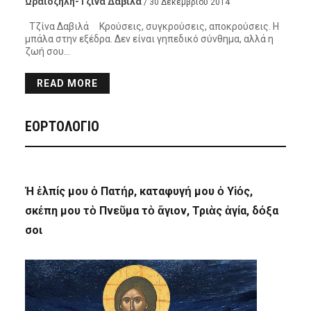
Ωραιοζήλη-Τζίνα Δαβιλά
/ 30 Δεκεμβρίου 2014
Τζίνα Δαβιλά Κρούσεις, συγκρούσεις, αποκρούσεις. Η
μπάλα στην εξέδρα. Δεν είναι γηπεδικό σύνθημα, αλλά η
ζωή σου…
READ MORE
ΕΟΡΤΟΛΟΓΙΟ
Ἡ ἐλπίς μου ὁ Πατήρ, καταφυγή μου ὁ Υἱός,
σκέπη μου τὸ Πνεῦμα τὸ ἅγιον, Τριὰς ἁγία, δόξα
σοι