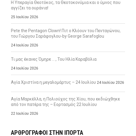
Η Υπεραγία Θεοτόκος, τα Θεοτοκονύμια και ο ύμνος που
αγγίζει τα ουράνια!
25 Ιουλίου 2026
Pete the Pentagon Clown! Πιτ ο Κλόουν του Πενταγώνου,
του Γιώργου Σαράφογλου-by George Sarafoglou
24 Ιουλίου 2026
Τι μας έκανες Όμηρε … , Του Ηλία Καραβόλια
24 Ιουλίου 2026
Αγία Χριστίνα η μεγαλομάρτυς – 24 Ιουλίου
24 Ιουλίου 2026
Αγία Μαρκέλλα, η Πολιούχος της Χίου, που εκδιώχθηκε
από τον πατέρα της – Εορτασμός 22 Ιουλίου
22 Ιουλίου 2026
ΑΡΘΡΟΓΡΑΦΟΙ ΣΤΗΝ IΠΟΡΤΑ