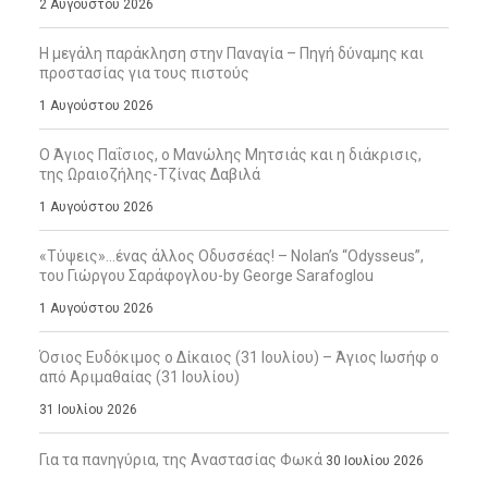
2 Αυγούστου 2026
Η μεγάλη παράκληση στην Παναγία – Πηγή δύναμης και
προστασίας για τους πιστούς
1 Αυγούστου 2026
Ο Άγιος Παΐσιος, ο Μανώλης Μητσιάς και η διάκρισις,
της Ωραιοζήλης-Τζίνας Δαβιλά
1 Αυγούστου 2026
«Τύψεις»…ένας άλλος Οδυσσέας! – Nolan’s “Odysseus”,
του Γιώργου Σαράφογλου-by George Sarafoglou
1 Αυγούστου 2026
Όσιος Ευδόκιμος ο Δίκαιος (31 Ιουλίου) – Άγιος Ιωσήφ ο
από Αριμαθαίας (31 Ιουλίου)
31 Ιουλίου 2026
Για τα πανηγύρια, της Αναστασίας Φωκά
30 Ιουλίου 2026