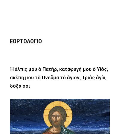
ΕΟΡΤΟΛΟΓΙΟ
Ἡ ἐλπίς μου ὁ Πατήρ, καταφυγή μου ὁ Υἱός,
σκέπη μου τὸ Πνεῦμα τὸ ἅγιον, Τριὰς ἁγία,
δόξα σοι