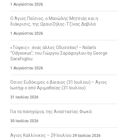
1 Αυγούστου 2026
Ο Άγιος Παΐσιος, ο Μανώλης Μητσιάς και η
διάκρισις, της Ωραιοζήλης-Τζίνας Δαβιλά
1 Αυγούστου 2026
«Τύψεις»…ένας άλλος Οδυσσέας! – Nolan’s
“Odysseus”, του Γιώργου Σαράφογλου-by George
Sarafoglou
1 Αυγούστου 2026
Όσιος Ευδόκιμος ο Δίκαιος (31 Ιουλίου) – Άγιος
Ιωσήφ ο από Αριμαθαίας (31 Ιουλίου)
31 Ιουλίου 2026
Για τα πανηγύρια, της Αναστασίας Φωκά
30 Ιουλίου 2026
Άγιος Καλλίνικος – 29 Ιουλίου
29 Ιουλίου 2026