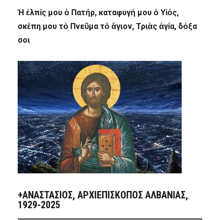
Ἡ ἐλπίς μου ὁ Πατήρ, καταφυγή μου ὁ Υἱός,
σκέπη μου τὸ Πνεῦμα τὸ ἅγιον, Τριὰς ἁγία, δόξα
σοι
+ΑΝΑΣΤΆΣΙΟΣ, ΑΡΧΙΕΠΊΣΚΟΠΟΣ ΑΛΒΑΝΊΑΣ,
1929-2025