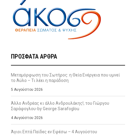
ΠΡΌΣΦΑΤΑ ΆΡΘΡΑ
Μεταμόρφωση του Σωτήρος: η Θεία Ενέργεια που υμνεί
το Άϋλο – Τι λέει η παράδοση
5 Αυγούστου 2026
Άλλο Ανδρέας κι άλλο Ανδρουλάκης!, του Γιώργου
Σαράφογλου-by George Sarafoglou
4 Αυγούστου 2026
Άγιοι Επτά Παίδες εν Εφέσω – 4 Αυγούστου