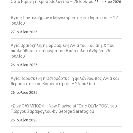
Οσία Ειρήνη η Χρυσοβαλάντου – 28 Ιουλίου
28 Ιουλίου 2026
Άγιος Παντελεήμων ο Μεγαλομάρτυς και Ιαματικός – 27
Ιουλίου
27 Ιουλίου 2026
Αγία Ωραιοζήλη, η μορφωμένη Αγία του 1ου αι. μΧ που
ακολούθησε το κήρυγμα του Απόστολου Ανδρέα- 26
Ιουλίου
26 Ιουλίου 2026
Αγία Παρασκευή η Οσιομάρτυς, η φιλάνθρωπος Αγία και
θεραπευτής του βασανιστή της – 26 Ιουλίου
26 Ιουλίου 2026
«Σινέ ΟΛΥΜΠΟΣ»! – Now Playing at “Cine OLYMPOS”, του
Γιώργου Σαράφογλου-by George Sarafoglou
26 Ιουλίου 2026