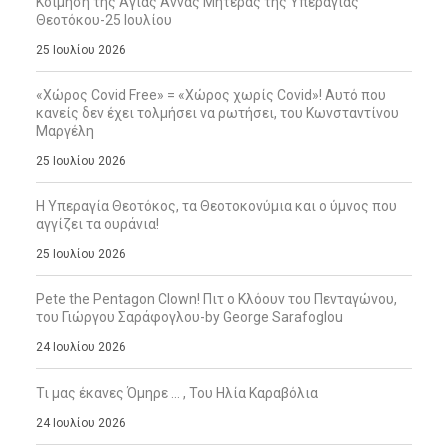
Κοίμηση της Αγίας Άννας Μητέρας της Υπεραγίας
Θεοτόκου-25 Ιουλίου
25 Ιουλίου 2026
«Χώρος Covid Free» = «Χώρος χωρίς Covid»! Αυτό που
κανείς δεν έχει τολμήσει να ρωτήσει, του Κωνσταντίνου
Μαργέλη
25 Ιουλίου 2026
Η Υπεραγία Θεοτόκος, τα Θεοτοκονύμια και ο ύμνος που
αγγίζει τα ουράνια!
25 Ιουλίου 2026
Pete the Pentagon Clown! Πιτ ο Κλόουν του Πενταγώνου,
του Γιώργου Σαράφογλου-by George Sarafoglou
24 Ιουλίου 2026
Τι μας έκανες Όμηρε … , Του Ηλία Καραβόλια
24 Ιουλίου 2026