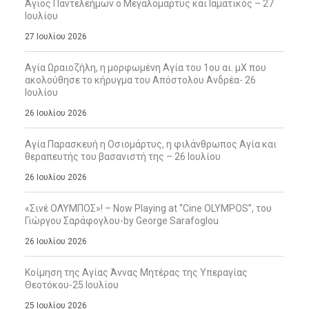
Άγιος Παντελεήμων ο Μεγαλομάρτυς και Ιαματικός – 27
Ιουλίου
27 Ιουλίου 2026
Αγία Ωραιοζήλη, η μορφωμένη Αγία του 1ου αι. μΧ που
ακολούθησε το κήρυγμα του Απόστολου Ανδρέα- 26
Ιουλίου
26 Ιουλίου 2026
Αγία Παρασκευή η Οσιομάρτυς, η φιλάνθρωπος Αγία και
θεραπευτής του βασανιστή της – 26 Ιουλίου
26 Ιουλίου 2026
«Σινέ ΟΛΥΜΠΟΣ»! – Now Playing at “Cine OLYMPOS”, του
Γιώργου Σαράφογλου-by George Sarafoglou
26 Ιουλίου 2026
Κοίμηση της Αγίας Άννας Μητέρας της Υπεραγίας
Θεοτόκου-25 Ιουλίου
25 Ιουλίου 2026