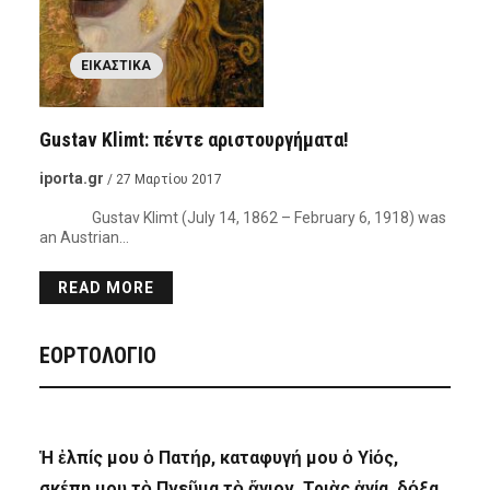
ΕΙΚΑΣΤΙΚΆ
Gustav Klimt: πέντε αριστουργήματα!
iporta.gr
/ 27 Μαρτίου 2017
Gustav Klimt (July 14, 1862 – February 6, 1918) was
an Austrian…
READ MORE
ΕΟΡΤΟΛΟΓΙΟ
Ἡ ἐλπίς μου ὁ Πατήρ, καταφυγή μου ὁ Υἱός,
σκέπη μου τὸ Πνεῦμα τὸ ἅγιον, Τριὰς ἁγία, δόξα