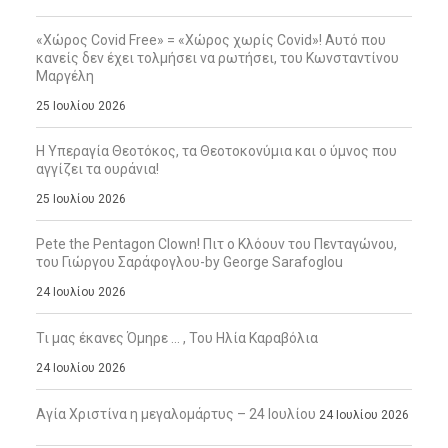
«Χώρος Covid Free» = «Χώρος χωρίς Covid»! Αυτό που
κανείς δεν έχει τολμήσει να ρωτήσει, του Κωνσταντίνου
Μαργέλη
25 Ιουλίου 2026
Η Υπεραγία Θεοτόκος, τα Θεοτοκονύμια και ο ύμνος που
αγγίζει τα ουράνια!
25 Ιουλίου 2026
Pete the Pentagon Clown! Πιτ ο Κλόουν του Πενταγώνου,
του Γιώργου Σαράφογλου-by George Sarafoglou
24 Ιουλίου 2026
Τι μας έκανες Όμηρε … , Του Ηλία Καραβόλια
24 Ιουλίου 2026
Αγία Χριστίνα η μεγαλομάρτυς – 24 Ιουλίου
24 Ιουλίου 2026