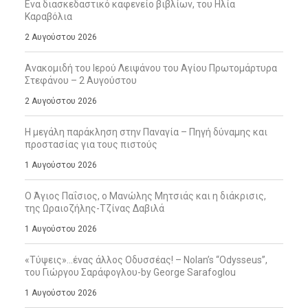
Ενα διασκεδαστικό καφενείο βιβλίων, του Ηλία
Καραβόλια
2 Αυγούστου 2026
Ανακομιδή του Ιερού Λειψάνου του Αγίου Πρωτομάρτυρα
Στεφάνου – 2 Αυγούστου
2 Αυγούστου 2026
Η μεγάλη παράκληση στην Παναγία – Πηγή δύναμης και
προστασίας για τους πιστούς
1 Αυγούστου 2026
Ο Άγιος Παΐσιος, ο Μανώλης Μητσιάς και η διάκρισις,
της Ωραιοζήλης-Τζίνας Δαβιλά
1 Αυγούστου 2026
«Τύψεις»…ένας άλλος Οδυσσέας! – Nolan’s “Odysseus”,
του Γιώργου Σαράφογλου-by George Sarafoglou
1 Αυγούστου 2026