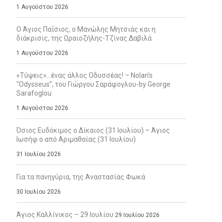
1 Αυγούστου 2026
Ο Άγιος Παΐσιος, ο Μανώλης Μητσιάς και η
διάκρισις, της Ωραιοζήλης-Τζίνας Δαβιλά
1 Αυγούστου 2026
«Τύψεις»…ένας άλλος Οδυσσέας! – Nolan’s
“Odysseus”, του Γιώργου Σαράφογλου-by George
Sarafoglou
1 Αυγούστου 2026
Όσιος Ευδόκιμος ο Δίκαιος (31 Ιουλίου) – Άγιος
Ιωσήφ ο από Αριμαθαίας (31 Ιουλίου)
31 Ιουλίου 2026
Για τα πανηγύρια, της Αναστασίας Φωκά
30 Ιουλίου 2026
Άγιος Καλλίνικος – 29 Ιουλίου
29 Ιουλίου 2026