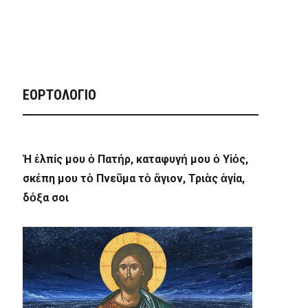
ΕΟΡΤΟΛΟΓΙΟ
Ἡ ἐλπίς μου ὁ Πατήρ, καταφυγή μου ὁ Υἱός,
σκέπη μου τὸ Πνεῦμα τὸ ἅγιον, Τριὰς ἁγία,
δόξα σοι