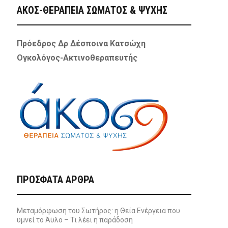
ΑΚΟΣ-ΘΕΡΑΠΕΙΑ ΣΩΜΑΤΟΣ & ΨΥΧΗΣ
Πρόεδρος Δρ Δέσποινα Κατσώχη
Ογκολόγος-Ακτινοθεραπευτής
ΠΡΌΣΦΑΤΑ ΆΡΘΡΑ
Μεταμόρφωση του Σωτήρος: η Θεία Ενέργεια που
υμνεί το Άϋλο – Τι λέει η παράδοση