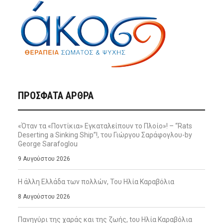
ΠΡΌΣΦΑΤΑ ΆΡΘΡΑ
«Όταν τα «Ποντίκια» Εγκαταλείπουν το Πλοίο»! – “Rats
Deserting a Sinking Ship”!, του Γιώργου Σαράφογλου-by
George Sarafoglou
9 Αυγούστου 2026
Η άλλη Ελλάδα των πολλών, Του Ηλία Καραβόλια
8 Αυγούστου 2026
Πανηγύρι της χαράς και της ζωής, tου Ηλία Καραβόλια