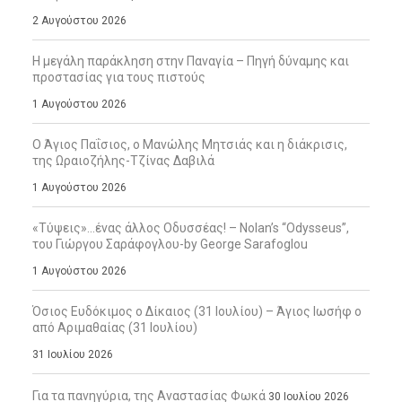
2 Αυγούστου 2026
Η μεγάλη παράκληση στην Παναγία – Πηγή δύναμης και
προστασίας για τους πιστούς
1 Αυγούστου 2026
Ο Άγιος Παΐσιος, ο Μανώλης Μητσιάς και η διάκρισις,
της Ωραιοζήλης-Τζίνας Δαβιλά
1 Αυγούστου 2026
«Τύψεις»…ένας άλλος Οδυσσέας! – Nolan’s “Odysseus”,
του Γιώργου Σαράφογλου-by George Sarafoglou
1 Αυγούστου 2026
Όσιος Ευδόκιμος ο Δίκαιος (31 Ιουλίου) – Άγιος Ιωσήφ ο
από Αριμαθαίας (31 Ιουλίου)
31 Ιουλίου 2026
Για τα πανηγύρια, της Αναστασίας Φωκά
30 Ιουλίου 2026