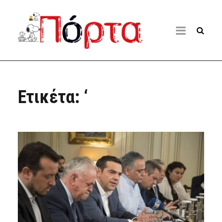
Ετικέτα:
‘