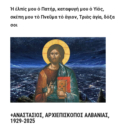
Ἡ ἐλπίς μου ὁ Πατήρ, καταφυγή μου ὁ Υἱός,
σκέπη μου τὸ Πνεῦμα τὸ ἅγιον, Τριὰς ἁγία, δόξα
σοι
+ΑΝΑΣΤΆΣΙΟΣ, ΑΡΧΙΕΠΊΣΚΟΠΟΣ ΑΛΒΑΝΊΑΣ,
1929-2025