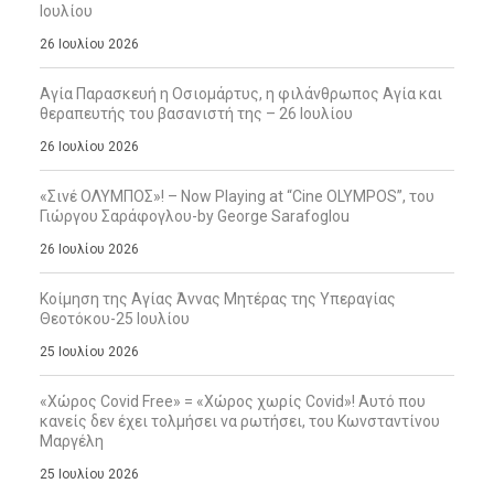
Ιουλίου
26 Ιουλίου 2026
Αγία Παρασκευή η Οσιομάρτυς, η φιλάνθρωπος Αγία και
θεραπευτής του βασανιστή της – 26 Ιουλίου
26 Ιουλίου 2026
«Σινέ ΟΛΥΜΠΟΣ»! – Now Playing at “Cine OLYMPOS”, του
Γιώργου Σαράφογλου-by George Sarafoglou
26 Ιουλίου 2026
Κοίμηση της Αγίας Άννας Μητέρας της Υπεραγίας
Θεοτόκου-25 Ιουλίου
25 Ιουλίου 2026
«Χώρος Covid Free» = «Χώρος χωρίς Covid»! Αυτό που
κανείς δεν έχει τολμήσει να ρωτήσει, του Κωνσταντίνου
Μαργέλη
25 Ιουλίου 2026