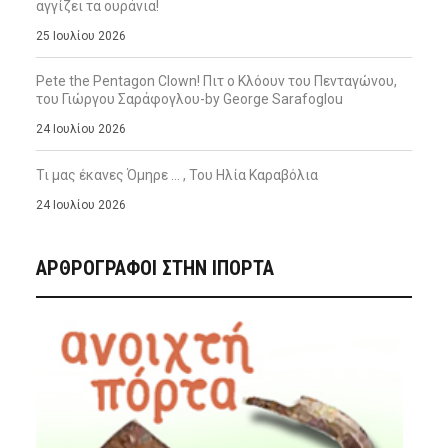
αγγίζει τα ουράνια!
25 Ιουλίου 2026
Pete the Pentagon Clown! Πιτ ο Κλόουν του Πενταγώνου,
του Γιώργου Σαράφογλου-by George Sarafoglou
24 Ιουλίου 2026
Τι μας έκανες Όμηρε … , Του Ηλία Καραβόλια
24 Ιουλίου 2026
ΑΡΘΡΟΓΡΑΦΟΙ ΣΤΗΝ IΠΟΡΤΑ