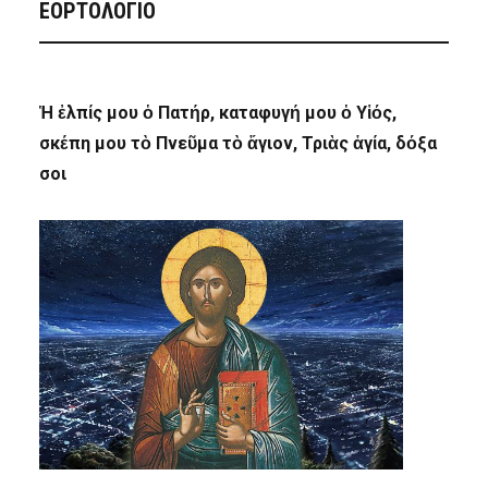
ΕΟΡΤΟΛΟΓΙΟ
Ἡ ἐλπίς μου ὁ Πατήρ, καταφυγή μου ὁ Υἱός,
σκέπη μου τὸ Πνεῦμα τὸ ἅγιον, Τριὰς ἁγία, δόξα
σοι