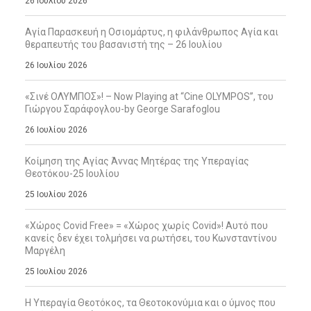
26 Ιουλίου 2026
Αγία Παρασκευή η Οσιομάρτυς, η φιλάνθρωπος Αγία και
θεραπευτής του βασανιστή της – 26 Ιουλίου
26 Ιουλίου 2026
«Σινέ ΟΛΥΜΠΟΣ»! – Now Playing at “Cine OLYMPOS”, του
Γιώργου Σαράφογλου-by George Sarafoglou
26 Ιουλίου 2026
Κοίμηση της Αγίας Άννας Μητέρας της Υπεραγίας
Θεοτόκου-25 Ιουλίου
25 Ιουλίου 2026
«Χώρος Covid Free» = «Χώρος χωρίς Covid»! Αυτό που
κανείς δεν έχει τολμήσει να ρωτήσει, του Κωνσταντίνου
Μαργέλη
25 Ιουλίου 2026
Η Υπεραγία Θεοτόκος, τα Θεοτοκονύμια και ο ύμνος που