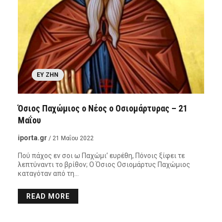
ΕΥ ΖΗΝ
Όσιος Παχώμιος ο Νέος ο Οσιομάρτυρας – 21
Μαΐου
iporta.gr
/ 21 Μαΐου 2022
Πού πάχος εν σοι ω Παχώμι’ ευρέθη, Πόνοις ξίφει τε
λεπτύναντι το βρίθον; Ο Όσιος Οσιομάρτυς Παχώμιος
καταγόταν από τη…
READ MORE