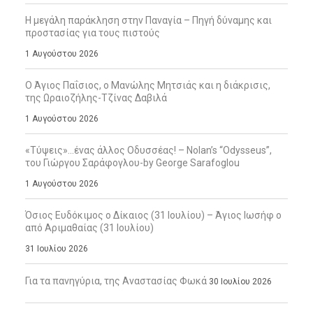
Η μεγάλη παράκληση στην Παναγία – Πηγή δύναμης και
προστασίας για τους πιστούς
1 Αυγούστου 2026
Ο Άγιος Παΐσιος, ο Μανώλης Μητσιάς και η διάκρισις,
της Ωραιοζήλης-Τζίνας Δαβιλά
1 Αυγούστου 2026
«Τύψεις»…ένας άλλος Οδυσσέας! – Nolan’s “Odysseus”,
του Γιώργου Σαράφογλου-by George Sarafoglou
1 Αυγούστου 2026
Όσιος Ευδόκιμος ο Δίκαιος (31 Ιουλίου) – Άγιος Ιωσήφ ο
από Αριμαθαίας (31 Ιουλίου)
31 Ιουλίου 2026
Για τα πανηγύρια, της Αναστασίας Φωκά
30 Ιουλίου 2026