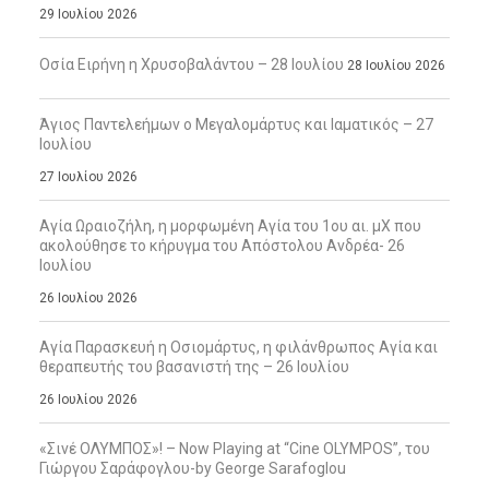
29 Ιουλίου 2026
Οσία Ειρήνη η Χρυσοβαλάντου – 28 Ιουλίου
28 Ιουλίου 2026
Άγιος Παντελεήμων ο Μεγαλομάρτυς και Ιαματικός – 27
Ιουλίου
27 Ιουλίου 2026
Αγία Ωραιοζήλη, η μορφωμένη Αγία του 1ου αι. μΧ που
ακολούθησε το κήρυγμα του Απόστολου Ανδρέα- 26
Ιουλίου
26 Ιουλίου 2026
Αγία Παρασκευή η Οσιομάρτυς, η φιλάνθρωπος Αγία και
θεραπευτής του βασανιστή της – 26 Ιουλίου
26 Ιουλίου 2026
«Σινέ ΟΛΥΜΠΟΣ»! – Now Playing at “Cine OLYMPOS”, του
Γιώργου Σαράφογλου-by George Sarafoglou