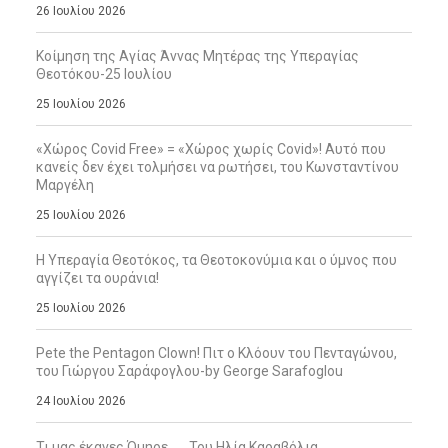
26 Ιουλίου 2026
Κοίμηση της Αγίας Άννας Μητέρας της Υπεραγίας
Θεοτόκου-25 Ιουλίου
25 Ιουλίου 2026
«Χώρος Covid Free» = «Χώρος χωρίς Covid»! Αυτό που
κανείς δεν έχει τολμήσει να ρωτήσει, του Κωνσταντίνου
Μαργέλη
25 Ιουλίου 2026
Η Υπεραγία Θεοτόκος, τα Θεοτοκονύμια και ο ύμνος που
αγγίζει τα ουράνια!
25 Ιουλίου 2026
Pete the Pentagon Clown! Πιτ ο Κλόουν του Πενταγώνου,
του Γιώργου Σαράφογλου-by George Sarafoglou
24 Ιουλίου 2026
Τι μας έκανες Όμηρε … , Του Ηλία Καραβόλια