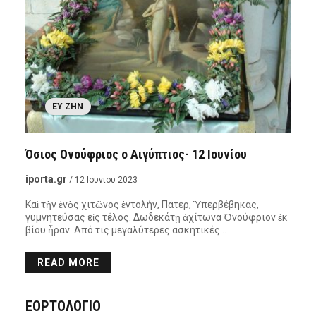
ΕΥ ΖΗΝ
Όσιος Ονούφριος ο Αιγύπτιος- 12 Ιουνίου
iporta.gr
/ 12 Ιουνίου 2023
Καὶ τὴν ἑνὸς χιτῶνος ἐντολήν, Πάτερ, Ὑπερβέβηκας,
γυμνητεύσας εἰς τέλος. Δωδεκάτῃ ἀχίτωνα Ὀνούφριον ἐκ
βίου ἦραν. Από τις μεγαλύτερες ασκητικές…
READ MORE
ΕΟΡΤΟΛΟΓΙΟ