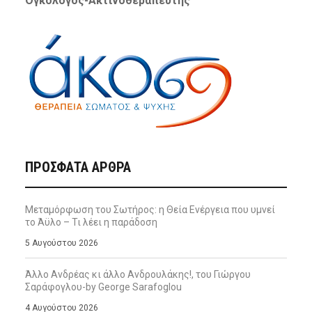
Ογκολόγος-Ακτινοθεραπευτής
ΠΡΌΣΦΑΤΑ ΆΡΘΡΑ
Μεταμόρφωση του Σωτήρος: η Θεία Ενέργεια που υμνεί
το Άϋλο – Τι λέει η παράδοση
5 Αυγούστου 2026
Άλλο Ανδρέας κι άλλο Ανδρουλάκης!, του Γιώργου
Σαράφογλου-by George Sarafoglou
4 Αυγούστου 2026