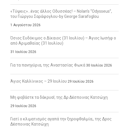
«Τύψεις»…ένας άλλος Οδυσσέας! – Nolan’s “Odysseus”,
του Γιώργου Σαράφογλου-by George Sarafoglou
1 Αυγούστου 2026
Όσιος Ευδόκιμος ο Δίκαιος (31 Ιουλίου) – Άγιος Ιωσήφ ο
από Αριμαθαίας (31 Ιουλίου)
31 Ιουλίου 2026
Για τα πανηγύρια, της Αναστασίας Φωκά
30 Ιουλίου 2026
Άγιος Καλλίνικος – 29 Ιουλίου
29 Ιουλίου 2026
Μη φοβάστε τα δάκρυα!, της Δρ Δέσποινας Κατσώχη
29 Ιουλίου 2026
Γιατί ο κλιματισμός αγαπά την ξηροφθαλμία;, της Δρος
Δέσποινας Κατσώχη