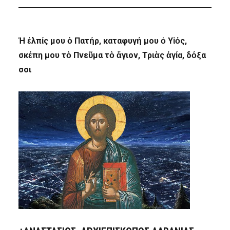
Ἡ ἐλπίς μου ὁ Πατήρ, καταφυγή μου ὁ Υἱός,
σκέπη μου τὸ Πνεῦμα τὸ ἅγιον, Τριὰς ἁγία, δόξα
σοι