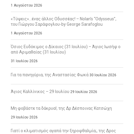
1 Αυγούστου 2026
«Τύψεις»…ένας άλλος Οδυσσέας! – Nolan’s “Odysseus”,
του Γιώργου Σαράφογλου-by George Sarafoglou
1 Αυγούστου 2026
Όσιος Ευδόκιμος ο Δίκαιος (31 Ιουλίου) – Άγιος Ιωσήφ ο
από Αριμαθαίας (31 Ιουλίου)
31 Ιουλίου 2026
Για τα πανηγύρια, της Αναστασίας Φωκά
30 Ιουλίου 2026
Άγιος Καλλίνικος – 29 Ιουλίου
29 Ιουλίου 2026
Μη φοβάστε τα δάκρυα!, της Δρ Δέσποινας Κατσώχη
29 Ιουλίου 2026
Γιατί ο κλιματισμός αγαπά την ξηροφθαλμία;, της Δρος