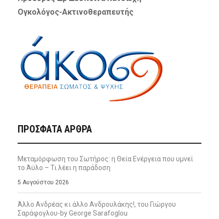
Ογκολόγος-Ακτινοθεραπευτής
ΠΡΌΣΦΑΤΑ ΆΡΘΡΑ
Μεταμόρφωση του Σωτήρος: η Θεία Ενέργεια που υμνεί
το Άϋλο – Τι λέει η παράδοση
5 Αυγούστου 2026
Άλλο Ανδρέας κι άλλο Ανδρουλάκης!, του Γιώργου
Σαράφογλου-by George Sarafoglou