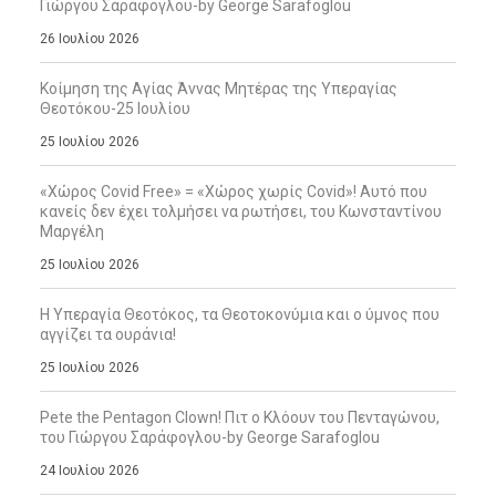
Γιώργου Σαράφογλου-by George Sarafoglou
26 Ιουλίου 2026
Κοίμηση της Αγίας Άννας Μητέρας της Υπεραγίας
Θεοτόκου-25 Ιουλίου
25 Ιουλίου 2026
«Χώρος Covid Free» = «Χώρος χωρίς Covid»! Αυτό που
κανείς δεν έχει τολμήσει να ρωτήσει, του Κωνσταντίνου
Μαργέλη
25 Ιουλίου 2026
Η Υπεραγία Θεοτόκος, τα Θεοτοκονύμια και ο ύμνος που
αγγίζει τα ουράνια!
25 Ιουλίου 2026
Pete the Pentagon Clown! Πιτ ο Κλόουν του Πενταγώνου,
του Γιώργου Σαράφογλου-by George Sarafoglou
24 Ιουλίου 2026