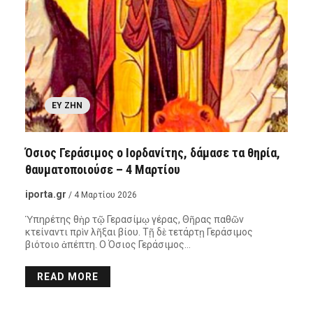
ΕΥ ΖΗΝ
Όσιος Γεράσιμος ο Ιορδανίτης, δάμασε τα θηρία,
θαυματοποιούσε – 4 Μαρτίου
iporta.gr
/ 4 Μαρτίου 2026
Ὑπηρέτης θὴρ τῷ Γερασίμῳ γέρας, Θῆρας παθῶν
κτείναντι πρὶν λῆξαι βίου. Τῇ δὲ τετάρτῃ Γεράσιμος
βιότοιο ἀπέπτη. Ο Όσιος Γεράσιμος…
READ MORE