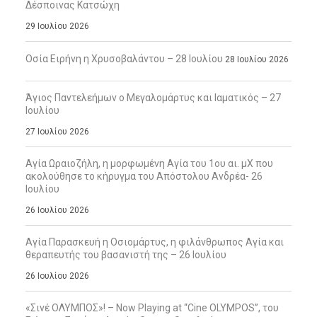
Δέσποινας Κατσώχη
29 Ιουλίου 2026
Οσία Ειρήνη η Χρυσοβαλάντου – 28 Ιουλίου
28 Ιουλίου 2026
Άγιος Παντελεήμων ο Μεγαλομάρτυς και Ιαματικός – 27
Ιουλίου
27 Ιουλίου 2026
Αγία Ωραιοζήλη, η μορφωμένη Αγία του 1ου αι. μΧ που
ακολούθησε το κήρυγμα του Απόστολου Ανδρέα- 26
Ιουλίου
26 Ιουλίου 2026
Αγία Παρασκευή η Οσιομάρτυς, η φιλάνθρωπος Αγία και
θεραπευτής του βασανιστή της – 26 Ιουλίου
26 Ιουλίου 2026
«Σινέ ΟΛΥΜΠΟΣ»! – Now Playing at “Cine OLYMPOS”, του