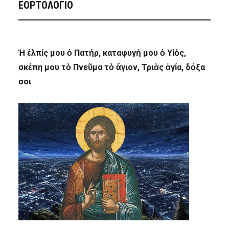
ΕΟΡΤΟΛΟΓΙΟ
Ἡ ἐλπίς μου ὁ Πατήρ, καταφυγή μου ὁ Υἱός,
σκέπη μου τὸ Πνεῦμα τὸ ἅγιον, Τριὰς ἁγία, δόξα
σοι