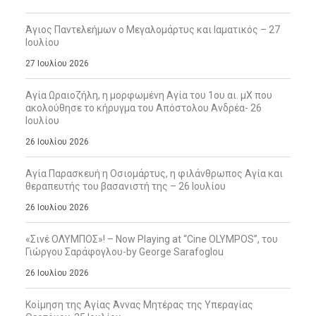
Άγιος Παντελεήμων ο Μεγαλομάρτυς και Ιαματικός – 27
Ιουλίου
27 Ιουλίου 2026
Αγία Ωραιοζήλη, η μορφωμένη Αγία του 1ου αι. μΧ που
ακολούθησε το κήρυγμα του Απόστολου Ανδρέα- 26
Ιουλίου
26 Ιουλίου 2026
Αγία Παρασκευή η Οσιομάρτυς, η φιλάνθρωπος Αγία και
θεραπευτής του βασανιστή της – 26 Ιουλίου
26 Ιουλίου 2026
«Σινέ ΟΛΥΜΠΟΣ»! – Now Playing at “Cine OLYMPOS”, του
Γιώργου Σαράφογλου-by George Sarafoglou
26 Ιουλίου 2026
Κοίμηση της Αγίας Άννας Μητέρας της Υπεραγίας