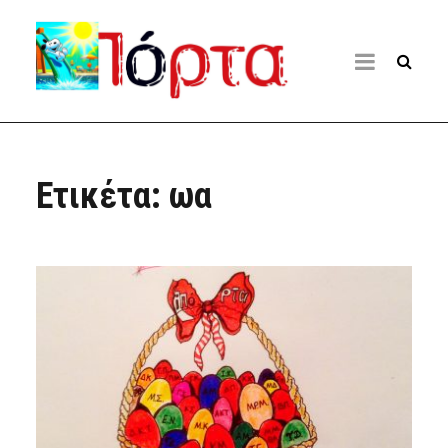
Ετικέτα:
ωα