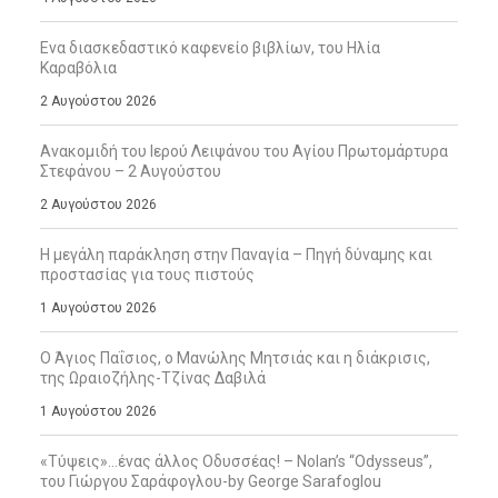
Ενα διασκεδαστικό καφενείο βιβλίων, του Ηλία
Καραβόλια
2 Αυγούστου 2026
Ανακομιδή του Ιερού Λειψάνου του Αγίου Πρωτομάρτυρα
Στεφάνου – 2 Αυγούστου
2 Αυγούστου 2026
Η μεγάλη παράκληση στην Παναγία – Πηγή δύναμης και
προστασίας για τους πιστούς
1 Αυγούστου 2026
Ο Άγιος Παΐσιος, ο Μανώλης Μητσιάς και η διάκρισις,
της Ωραιοζήλης-Τζίνας Δαβιλά
1 Αυγούστου 2026
«Τύψεις»…ένας άλλος Οδυσσέας! – Nolan’s “Odysseus”,
του Γιώργου Σαράφογλου-by George Sarafoglou