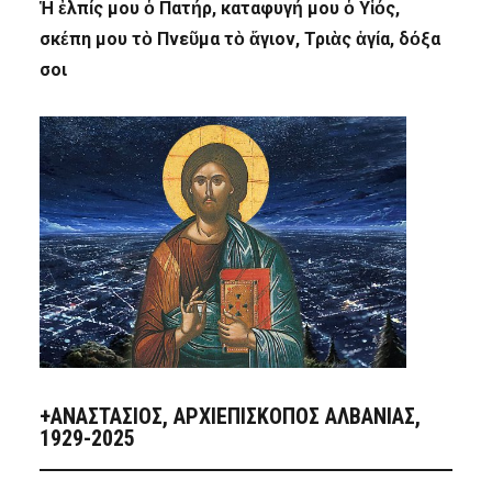
Ἡ ἐλπίς μου ὁ Πατήρ, καταφυγή μου ὁ Υἱός,
σκέπη μου τὸ Πνεῦμα τὸ ἅγιον, Τριὰς ἁγία, δόξα
σοι
+ΑΝΑΣΤΆΣΙΟΣ, ΑΡΧΙΕΠΊΣΚΟΠΟΣ ΑΛΒΑΝΊΑΣ,
1929-2025