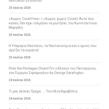
Θεοτόκου-25 Ιουλίου
25 Ιουλίου 2026
«Χώρος Covid Free» = «Χώρος χωρίς Covid»! Αυτό που
κανείς δεν έχει τολμήσει να ρωτήσει, του Κωνσταντίνου
Μαργέλη
25 Ιουλίου 2026
Η Υπεραγία Θεοτόκος, τα Θεοτοκονύμια και ο ύμνος που
αγγίζει τα ουράνια!
25 Ιουλίου 2026
Pete the Pentagon Clown! Πιτ ο Κλόουν του Πενταγώνου,
του Γιώργου Σαράφογλου-by George Sarafoglou
24 Ιουλίου 2026
Τι μας έκανες Όμηρε … , Του Ηλία Καραβόλια
24 Ιουλίου 2026