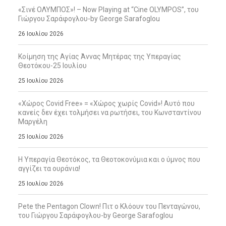
«Σινέ ΟΛΥΜΠΟΣ»! – Now Playing at “Cine OLYMPOS”, του
Γιώργου Σαράφογλου-by George Sarafoglou
26 Ιουλίου 2026
Κοίμηση της Αγίας Άννας Μητέρας της Υπεραγίας
Θεοτόκου-25 Ιουλίου
25 Ιουλίου 2026
«Χώρος Covid Free» = «Χώρος χωρίς Covid»! Αυτό που
κανείς δεν έχει τολμήσει να ρωτήσει, του Κωνσταντίνου
Μαργέλη
25 Ιουλίου 2026
Η Υπεραγία Θεοτόκος, τα Θεοτοκονύμια και ο ύμνος που
αγγίζει τα ουράνια!
25 Ιουλίου 2026
Pete the Pentagon Clown! Πιτ ο Κλόουν του Πενταγώνου,
του Γιώργου Σαράφογλου-by George Sarafoglou