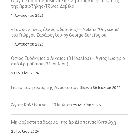
Ο Άγιος Παΐσιος, ο Μανώλης Μητσιάς και η διάκρισις,
της Ωραιοζήλης-Τζίνας Δαβιλά
1 Αυγούστου 2026
«Τύψεις»…ένας άλλος Οδυσσέας! – Nolan’s “Odysseus”,
του Γιώργου Σαράφογλου-by George Sarafoglou
1 Αυγούστου 2026
Όσιος Ευδόκιμος ο Δίκαιος (31 Ιουλίου) – Άγιος Ιωσήφ ο
από Αριμαθαίας (31 Ιουλίου)
31 Ιουλίου 2026
Για τα πανηγύρια, της Αναστασίας Φωκά
30 Ιουλίου 2026
Άγιος Καλλίνικος – 29 Ιουλίου
29 Ιουλίου 2026
Μη φοβάστε τα δάκρυα!, της Δρ Δέσποινας Κατσώχη
29 Ιουλίου 2026