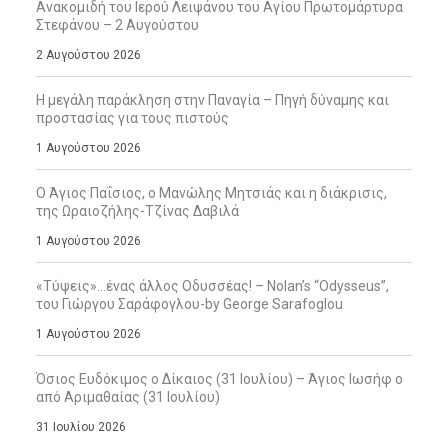
Ανακομιδή του Ιερού Λειψάνου του Αγίου Πρωτομάρτυρα
Στεφάνου – 2 Αυγούστου
2 Αυγούστου 2026
Η μεγάλη παράκληση στην Παναγία – Πηγή δύναμης και
προστασίας για τους πιστούς
1 Αυγούστου 2026
Ο Άγιος Παΐσιος, ο Μανώλης Μητσιάς και η διάκρισις,
της Ωραιοζήλης-Τζίνας Δαβιλά
1 Αυγούστου 2026
«Τύψεις»…ένας άλλος Οδυσσέας! – Nolan’s “Odysseus”,
του Γιώργου Σαράφογλου-by George Sarafoglou
1 Αυγούστου 2026
Όσιος Ευδόκιμος ο Δίκαιος (31 Ιουλίου) – Άγιος Ιωσήφ ο
από Αριμαθαίας (31 Ιουλίου)
31 Ιουλίου 2026