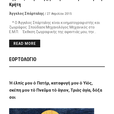
Κρήτη
Άγγελος Σπάρταλης
/ 27 Απριλίου 2015
* Ο Άγγελος Σπάρταλης είναι κινηματογραφιστής και
ζωγράφος. Σπούδασε Μηχανολόγος Μηχανικός στο
Ε.Μ.Π. Έκθεση ζωγραφικής της αφεντιάς μου, την…
READ MORE
ΕΟΡΤΟΛΟΓΙΟ
Ἡ ἐλπίς μου ὁ Πατήρ, καταφυγή μου ὁ Υἱός,
σκέπη μου τὸ Πνεῦμα τὸ ἅγιον, Τριὰς ἁγία, δόξα
σοι