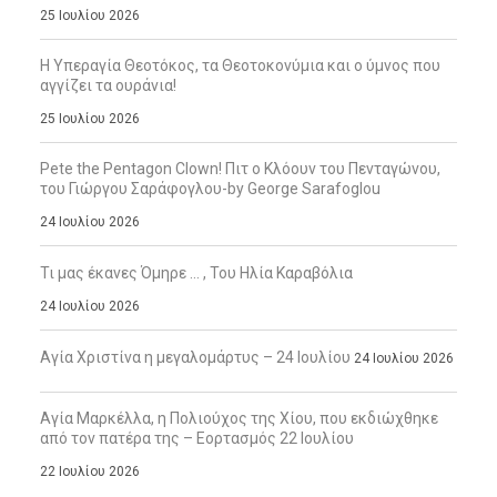
25 Ιουλίου 2026
Η Υπεραγία Θεοτόκος, τα Θεοτοκονύμια και ο ύμνος που
αγγίζει τα ουράνια!
25 Ιουλίου 2026
Pete the Pentagon Clown! Πιτ ο Κλόουν του Πενταγώνου,
του Γιώργου Σαράφογλου-by George Sarafoglou
24 Ιουλίου 2026
Τι μας έκανες Όμηρε … , Του Ηλία Καραβόλια
24 Ιουλίου 2026
Αγία Χριστίνα η μεγαλομάρτυς – 24 Ιουλίου
24 Ιουλίου 2026
Αγία Μαρκέλλα, η Πολιούχος της Χίου, που εκδιώχθηκε
από τον πατέρα της – Εορτασμός 22 Ιουλίου
22 Ιουλίου 2026