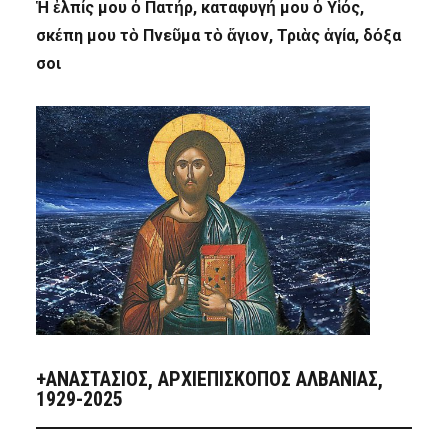
Ἡ ἐλπίς μου ὁ Πατήρ, καταφυγή μου ὁ Υἱός,
σκέπη μου τὸ Πνεῦμα τὸ ἅγιον, Τριὰς ἁγία, δόξα
σοι
+ΑΝΑΣΤΆΣΙΟΣ, ΑΡΧΙΕΠΊΣΚΟΠΟΣ ΑΛΒΑΝΊΑΣ,
1929-2025