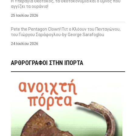
Η Υπεραγία Θεοτόκος, τα Θεοτοκονύμια και ο ύμνος που
αγγίζει τα ουράνια!
25 Ιουλίου 2026
Pete the Pentagon Clown! Πιτ ο Κλόουν του Πενταγώνου,
του Γιώργου Σαράφογλου-by George Sarafoglou
24 Ιουλίου 2026
ΑΡΘΡΟΓΡΑΦΟΙ ΣΤΗΝ IΠΟΡΤΑ