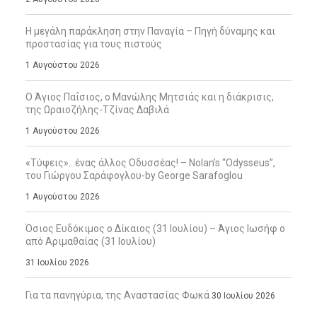
Η μεγάλη παράκληση στην Παναγία – Πηγή δύναμης και
προστασίας για τους πιστούς
1 Αυγούστου 2026
Ο Άγιος Παΐσιος, ο Μανώλης Μητσιάς και η διάκρισις,
της Ωραιοζήλης-Τζίνας Δαβιλά
1 Αυγούστου 2026
«Τύψεις»…ένας άλλος Οδυσσέας! – Nolan’s “Odysseus”,
του Γιώργου Σαράφογλου-by George Sarafoglou
1 Αυγούστου 2026
Όσιος Ευδόκιμος ο Δίκαιος (31 Ιουλίου) – Άγιος Ιωσήφ ο
από Αριμαθαίας (31 Ιουλίου)
31 Ιουλίου 2026
Για τα πανηγύρια, της Αναστασίας Φωκά
30 Ιουλίου 2026