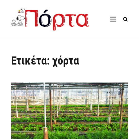
Ετικέτα:
χόρτα