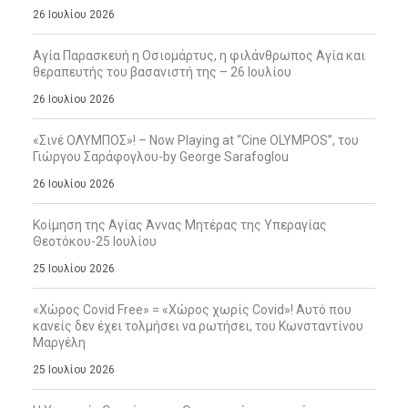
26 Ιουλίου 2026
Αγία Παρασκευή η Οσιομάρτυς, η φιλάνθρωπος Αγία και
θεραπευτής του βασανιστή της – 26 Ιουλίου
26 Ιουλίου 2026
«Σινέ ΟΛΥΜΠΟΣ»! – Now Playing at “Cine OLYMPOS”, του
Γιώργου Σαράφογλου-by George Sarafoglou
26 Ιουλίου 2026
Κοίμηση της Αγίας Άννας Μητέρας της Υπεραγίας
Θεοτόκου-25 Ιουλίου
25 Ιουλίου 2026
«Χώρος Covid Free» = «Χώρος χωρίς Covid»! Αυτό που
κανείς δεν έχει τολμήσει να ρωτήσει, του Κωνσταντίνου
Μαργέλη
25 Ιουλίου 2026