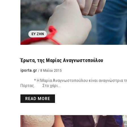
ΕΥ ΖΗΝ
ΑΝΑΓΝΏΣΤΕΣ
Έρωτα, της Μαρίας Αναγνωστοπούλου
iporta.gr
/ 8 Μαΐου 2015
* Η Μαρία Αναγνωστοπούλου είναι αναγνώστρια τ
Πόρτας. Στο χέρι…
READ MORE