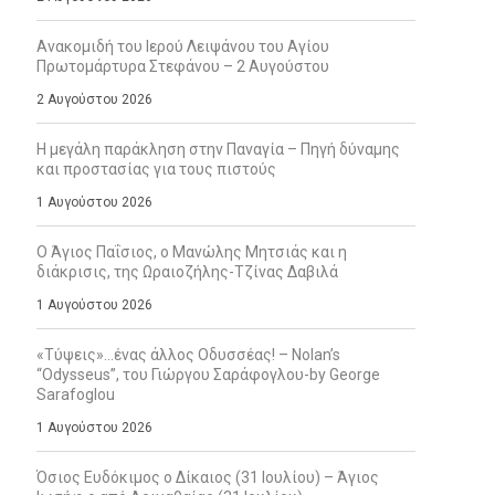
Ανακομιδή του Ιερού Λειψάνου του Αγίου
Πρωτομάρτυρα Στεφάνου – 2 Αυγούστου
2 Αυγούστου 2026
Η μεγάλη παράκληση στην Παναγία – Πηγή δύναμης
και προστασίας για τους πιστούς
1 Αυγούστου 2026
Ο Άγιος Παΐσιος, ο Μανώλης Μητσιάς και η
διάκρισις, της Ωραιοζήλης-Τζίνας Δαβιλά
1 Αυγούστου 2026
«Τύψεις»…ένας άλλος Οδυσσέας! – Nolan’s
“Odysseus”, του Γιώργου Σαράφογλου-by George
Sarafoglou
1 Αυγούστου 2026
Όσιος Ευδόκιμος ο Δίκαιος (31 Ιουλίου) – Άγιος