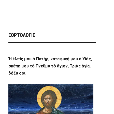
ΕΟΡΤΟΛΟΓΙΟ
Ἡ ἐλπίς μου ὁ Πατήρ, καταφυγή μου ὁ Υἱός,
σκέπη μου τὸ Πνεῦμα τὸ ἅγιον, Τριὰς ἁγία,
δόξα σοι