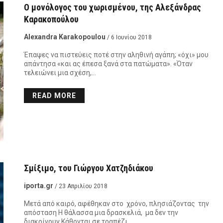
Ο μονόλογος του χωρισμένου, της Αλεξάνδρας
Καρακοπούλου
Alexandra Karakopoulou
/ 6 Ιουνίου 2018
Έπαψες να πιστεύεις ποτέ στην αληθινή αγάπη; «όχι» μου
απάντησα «και ας έπεσα ξανά στα πατώματα». «Όταν
τελειώνει μια σχέση,…
READ MORE
Σμίξιμο, του Γιώργου Χατζηδιάκου
iporta.gr
/ 23 Απριλίου 2018
Μετά από καιρό, αφέθηκαν στο χρόνο, πλησιάζοντας την
απόσταση Η θάλασσα μια δρασκελιά, μα δεν την
διακρίνουν Κάθονται σε τραπέζι, …