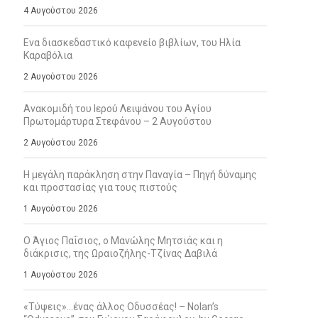
4 Αυγούστου 2026
Ενα διασκεδαστικό καφενείο βιβλίων, του Ηλία
Καραβόλια
2 Αυγούστου 2026
Ανακομιδή του Ιερού Λειψάνου του Αγίου
Πρωτομάρτυρα Στεφάνου – 2 Αυγούστου
2 Αυγούστου 2026
Η μεγάλη παράκληση στην Παναγία – Πηγή δύναμης
και προστασίας για τους πιστούς
1 Αυγούστου 2026
Ο Άγιος Παΐσιος, ο Μανώλης Μητσιάς και η
διάκρισις, της Ωραιοζήλης-Τζίνας Δαβιλά
1 Αυγούστου 2026
«Τύψεις»…ένας άλλος Οδυσσέας! – Nolan’s