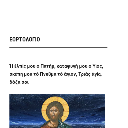
ΕΟΡΤΟΛΟΓΙΟ
Ἡ ἐλπίς μου ὁ Πατήρ, καταφυγή μου ὁ Υἱός,
σκέπη μου τὸ Πνεῦμα τὸ ἅγιον, Τριὰς ἁγία,
δόξα σοι