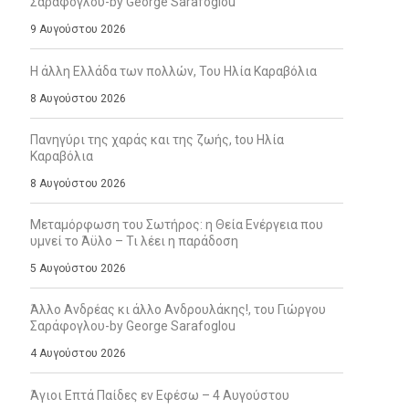
Σαράφογλου-by George Sarafoglou
9 Αυγούστου 2026
Η άλλη Ελλάδα των πολλών, Του Ηλία Καραβόλια
8 Αυγούστου 2026
Πανηγύρι της χαράς και της ζωής, tου Ηλία
Καραβόλια
8 Αυγούστου 2026
Μεταμόρφωση του Σωτήρος: η Θεία Ενέργεια που
υμνεί το Άϋλο – Τι λέει η παράδοση
5 Αυγούστου 2026
Άλλο Ανδρέας κι άλλο Ανδρουλάκης!, του Γιώργου
Σαράφογλου-by George Sarafoglou
4 Αυγούστου 2026
Άγιοι Επτά Παίδες εν Εφέσω – 4 Αυγούστου