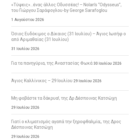
«Τύψεις»…ένας άλλος Οδυσσέας! – Nolan’s “Odysseus”,
του Γιώργου Σαράφογλου-by George Sarafoglou
1 Αυγούστου 2026
Όσιος Ευδόκιμος ο Δίκαιος (31 Ιουλίου) – Άγιος Ιωσήφ ο
από Αριμαθαίας (31 Ιουλίου)
31 Ιουλίου 2026
Για τα πανηγύρια, της Αναστασίας Φωκά
30 Ιουλίου 2026
Άγιος Καλλίνικος – 29 Ιουλίου
29 Ιουλίου 2026
Μη φοβάστε τα δάκρυα!, της Δρ Δέσποινας Κατσώχη
29 Ιουλίου 2026
Γιατί ο κλιματισμός αγαπά την ξηροφθαλμία;, της Δρος
Δέσποινας Κατσώχη
29 Ιουλίου 2026