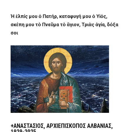
Ἡ ἐλπίς μου ὁ Πατήρ, καταφυγή μου ὁ Υἱός,
σκέπη μου τὸ Πνεῦμα τὸ ἅγιον, Τριὰς ἁγία, δόξα
σοι
+ΑΝΑΣΤΆΣΙΟΣ, ΑΡΧΙΕΠΊΣΚΟΠΟΣ ΑΛΒΑΝΊΑΣ,
1929-2025