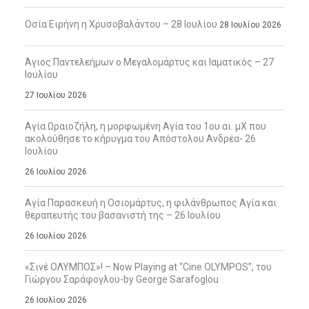
Οσία Ειρήνη η Χρυσοβαλάντου – 28 Ιουλίου
28 Ιουλίου 2026
Άγιος Παντελεήμων ο Μεγαλομάρτυς και Ιαματικός – 27
Ιουλίου
27 Ιουλίου 2026
Αγία Ωραιοζήλη, η μορφωμένη Αγία του 1ου αι. μΧ που
ακολούθησε το κήρυγμα του Απόστολου Ανδρέα- 26
Ιουλίου
26 Ιουλίου 2026
Αγία Παρασκευή η Οσιομάρτυς, η φιλάνθρωπος Αγία και
θεραπευτής του βασανιστή της – 26 Ιουλίου
26 Ιουλίου 2026
«Σινέ ΟΛΥΜΠΟΣ»! – Now Playing at “Cine OLYMPOS”, του
Γιώργου Σαράφογλου-by George Sarafoglou
26 Ιουλίου 2026