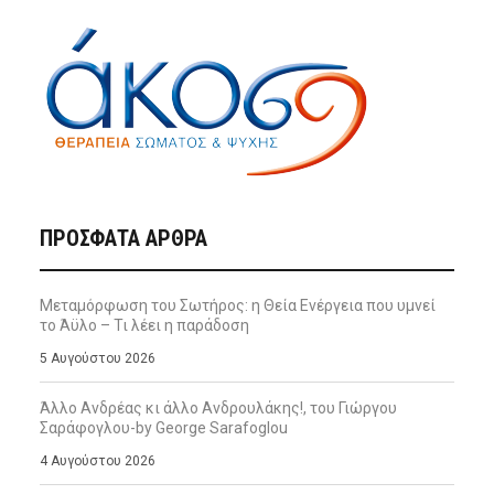
ΠΡΌΣΦΑΤΑ ΆΡΘΡΑ
Μεταμόρφωση του Σωτήρος: η Θεία Ενέργεια που υμνεί
το Άϋλο – Τι λέει η παράδοση
5 Αυγούστου 2026
Άλλο Ανδρέας κι άλλο Ανδρουλάκης!, του Γιώργου
Σαράφογλου-by George Sarafoglou
4 Αυγούστου 2026