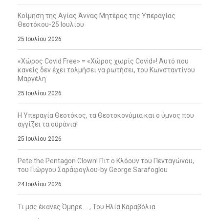
Κοίμηση της Αγίας Άννας Μητέρας της Υπεραγίας
Θεοτόκου-25 Ιουλίου
25 Ιουλίου 2026
«Χώρος Covid Free» = «Χώρος χωρίς Covid»! Αυτό που
κανείς δεν έχει τολμήσει να ρωτήσει, του Κωνσταντίνου
Μαργέλη
25 Ιουλίου 2026
Η Υπεραγία Θεοτόκος, τα Θεοτοκονύμια και ο ύμνος που
αγγίζει τα ουράνια!
25 Ιουλίου 2026
Pete the Pentagon Clown! Πιτ ο Κλόουν του Πενταγώνου,
του Γιώργου Σαράφογλου-by George Sarafoglou
24 Ιουλίου 2026
Τι μας έκανες Όμηρε … , Του Ηλία Καραβόλια