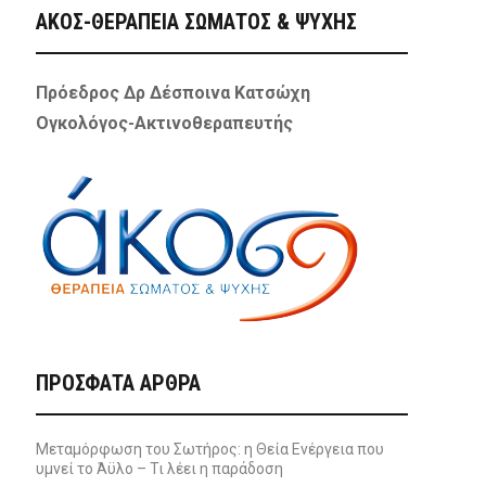
ΑΚΟΣ-ΘΕΡΑΠΕΙΑ ΣΩΜΑΤΟΣ & ΨΥΧΗΣ
Πρόεδρος Δρ Δέσποινα Κατσώχη
Ογκολόγος-Ακτινοθεραπευτής
ΠΡΌΣΦΑΤΑ ΆΡΘΡΑ
Μεταμόρφωση του Σωτήρος: η Θεία Ενέργεια που
υμνεί το Άϋλο – Τι λέει η παράδοση