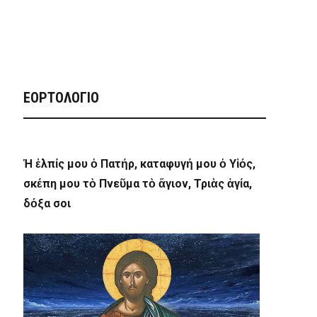
ΕΟΡΤΟΛΟΓΙΟ
Ἡ ἐλπίς μου ὁ Πατήρ, καταφυγή μου ὁ Υἱός,
σκέπη μου τὸ Πνεῦμα τὸ ἅγιον, Τριὰς ἁγία,
δόξα σοι