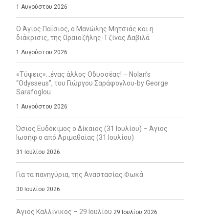
1 Αυγούστου 2026
Ο Άγιος Παΐσιος, ο Μανώλης Μητσιάς και η
διάκρισις, της Ωραιοζήλης-Τζίνας Δαβιλά
1 Αυγούστου 2026
«Τύψεις»…ένας άλλος Οδυσσέας! – Nolan’s
“Odysseus”, του Γιώργου Σαράφογλου-by George
Sarafoglou
1 Αυγούστου 2026
Όσιος Ευδόκιμος ο Δίκαιος (31 Ιουλίου) – Άγιος
Ιωσήφ ο από Αριμαθαίας (31 Ιουλίου)
31 Ιουλίου 2026
Για τα πανηγύρια, της Αναστασίας Φωκά
30 Ιουλίου 2026
Άγιος Καλλίνικος – 29 Ιουλίου
29 Ιουλίου 2026