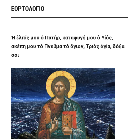
ΕΟΡΤΟΛΟΓΙΟ
Ἡ ἐλπίς μου ὁ Πατήρ, καταφυγή μου ὁ Υἱός,
σκέπη μου τὸ Πνεῦμα τὸ ἅγιον, Τριὰς ἁγία, δόξα
σοι