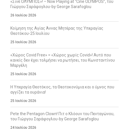
«Σινέ ΟΛΥΜΠΟΣ»! – Now Playing at “Cine OLYMPOS”, του
Γιώργου Σαράφογλου-by George Sarafoglou
26 Ιουλίου 2026
Κοίμηση της Αγίας Άννας Μητέρας της Υπεραγίας
Θεοτόκου-25 Ιουλίου
25 Ιουλίου 2026
«Χώρος Covid Free» = «Χώρος χωρίς Covid»! Αυτό που
κανείς δεν έχει τολμήσει να ρωτήσει, του Κωνσταντίνου
Μαργέλη
25 Ιουλίου 2026
Η Υπεραγία Θεοτόκος, τα Θεοτοκονύμια και ο ύμνος που
αγγίζει τα ουράνια!
25 Ιουλίου 2026
Pete the Pentagon Clown! Πιτ ο Κλόουν του Πενταγώνου,
του Γιώργου Σαράφογλου-by George Sarafoglou
24 Ιουλίου 2026