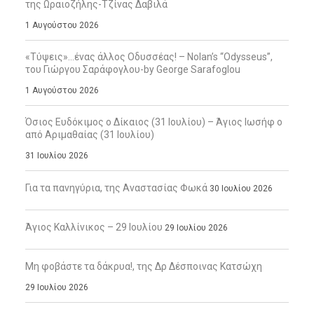
της Ωραιοζήλης-Τζίνας Δαβιλά
1 Αυγούστου 2026
«Τύψεις»…ένας άλλος Οδυσσέας! – Nolan’s “Odysseus”,
του Γιώργου Σαράφογλου-by George Sarafoglou
1 Αυγούστου 2026
Όσιος Ευδόκιμος ο Δίκαιος (31 Ιουλίου) – Άγιος Ιωσήφ ο
από Αριμαθαίας (31 Ιουλίου)
31 Ιουλίου 2026
Για τα πανηγύρια, της Αναστασίας Φωκά
30 Ιουλίου 2026
Άγιος Καλλίνικος – 29 Ιουλίου
29 Ιουλίου 2026
Μη φοβάστε τα δάκρυα!, της Δρ Δέσποινας Κατσώχη
29 Ιουλίου 2026