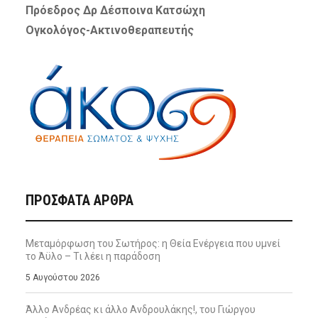
Πρόεδρος Δρ Δέσποινα Κατσώχη
Ογκολόγος-Ακτινοθεραπευτής
ΠΡΌΣΦΑΤΑ ΆΡΘΡΑ
Μεταμόρφωση του Σωτήρος: η Θεία Ενέργεια που υμνεί
το Άϋλο – Τι λέει η παράδοση
5 Αυγούστου 2026
Άλλο Ανδρέας κι άλλο Ανδρουλάκης!, του Γιώργου