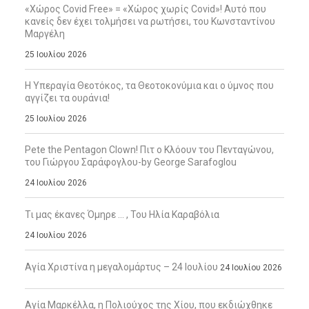
«Χώρος Covid Free» = «Χώρος χωρίς Covid»! Αυτό που
κανείς δεν έχει τολμήσει να ρωτήσει, του Κωνσταντίνου
Μαργέλη
25 Ιουλίου 2026
Η Υπεραγία Θεοτόκος, τα Θεοτοκονύμια και ο ύμνος που
αγγίζει τα ουράνια!
25 Ιουλίου 2026
Pete the Pentagon Clown! Πιτ ο Κλόουν του Πενταγώνου,
του Γιώργου Σαράφογλου-by George Sarafoglou
24 Ιουλίου 2026
Τι μας έκανες Όμηρε … , Του Ηλία Καραβόλια
24 Ιουλίου 2026
Αγία Χριστίνα η μεγαλομάρτυς – 24 Ιουλίου
24 Ιουλίου 2026
Αγία Μαρκέλλα, η Πολιούχος της Χίου, που εκδιώχθηκε