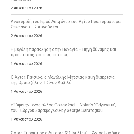
2 Αυγούστου 2026
Ανακομιδή του Ιερού Λειψάνου του Αγίου Πρωτομάρτυρα
Στεφάνου – 2 Αυγούστου
2 Αυγούστου 2026
Η μεγάλη παράκληση στην Παναγία – Πηγή δύναμης και
προστασίας για τους πιστούς
1 Αυγούστου 2026
Ο Άγιος Παΐσιος, ο Μανώλης Μητσιάς και η διάκρισις,
της Ωραιοζήλης-Τζίνας Δαβιλά
1 Αυγούστου 2026
«Τύψεις»…ένας άλλος Οδυσσέας! – Nolan’s “Odysseus”,
του Γιώργου Σαράφογλου-by George Sarafoglou
1 Αυγούστου 2026
Όσιος Ευδόκιμος ο Δίκαιος (31 Ιουλίου) – Άγιος Ιωσήφ ο