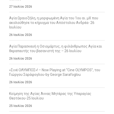
27 Ιουλίου 2026
Αγία Ωραιοζήλη, η μορφωμένη Αγία του 1ου αι. μΧ που
ακολούθησε το κήρυγμα του Απόστολου Ανδρέα- 26
Ιουλίου
26 Ιουλίου 2026
Αγία Παρασκευή η Οσιομάρτυς, η φιλάνθρωπος Αγία και
θεραπευτής του βασανιστή της – 26 Ιουλίου
26 Ιουλίου 2026
«Σινέ ΟΛΥΜΠΟΣ»! – Now Playing at “Cine OLYMPOS”, του
Γιώργου Σαράφογλου-by George Sarafoglou
26 Ιουλίου 2026
Κοίμηση της Αγίας Άννας Μητέρας της Υπεραγίας
Θεοτόκου-25 Ιουλίου
25 Ιουλίου 2026