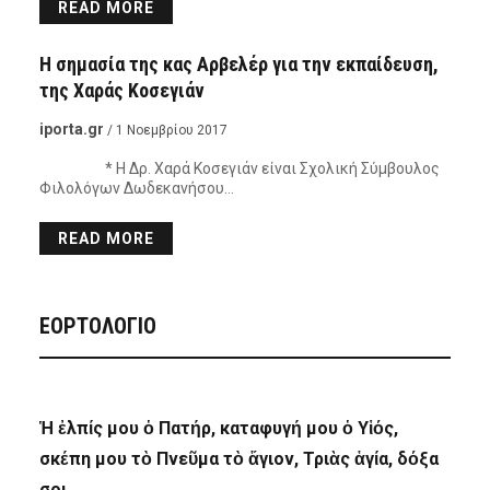
READ MORE
ΠΡΌΣΩΠΑ - ΑΦΙΕΡΏΜΑΤΑ
Η σημασία της κας Αρβελέρ για την εκπαίδευση,
της Χαράς Κοσεγιάν
iporta.gr
/ 1 Νοεμβρίου 2017
* Η Δρ. Χαρά Κοσεγιάν είναι Σχολική Σύμβουλος
Φιλολόγων Δωδεκανήσου…
READ MORE
ΕΟΡΤΟΛΟΓΙΟ
Ἡ ἐλπίς μου ὁ Πατήρ, καταφυγή μου ὁ Υἱός,
σκέπη μου τὸ Πνεῦμα τὸ ἅγιον, Τριὰς ἁγία, δόξα
σοι