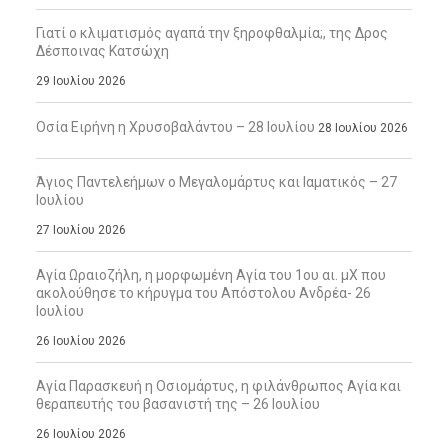
Γιατί ο κλιματισμός αγαπά την ξηροφθαλμία;, της Δρος
Δέσποινας Κατσώχη
29 Ιουλίου 2026
Οσία Ειρήνη η Χρυσοβαλάντου – 28 Ιουλίου
28 Ιουλίου 2026
Άγιος Παντελεήμων ο Μεγαλομάρτυς και Ιαματικός – 27
Ιουλίου
27 Ιουλίου 2026
Αγία Ωραιοζήλη, η μορφωμένη Αγία του 1ου αι. μΧ που
ακολούθησε το κήρυγμα του Απόστολου Ανδρέα- 26
Ιουλίου
26 Ιουλίου 2026
Αγία Παρασκευή η Οσιομάρτυς, η φιλάνθρωπος Αγία και
θεραπευτής του βασανιστή της – 26 Ιουλίου
26 Ιουλίου 2026