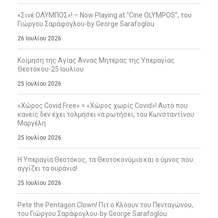
«Σινέ ΟΛΥΜΠΟΣ»! – Now Playing at “Cine OLYMPOS”, του
Γιώργου Σαράφογλου-by George Sarafoglou
26 Ιουλίου 2026
Κοίμηση της Αγίας Άννας Μητέρας της Υπεραγίας
Θεοτόκου-25 Ιουλίου
25 Ιουλίου 2026
«Χώρος Covid Free» = «Χώρος χωρίς Covid»! Αυτό που
κανείς δεν έχει τολμήσει να ρωτήσει, του Κωνσταντίνου
Μαργέλη
25 Ιουλίου 2026
Η Υπεραγία Θεοτόκος, τα Θεοτοκονύμια και ο ύμνος που
αγγίζει τα ουράνια!
25 Ιουλίου 2026
Pete the Pentagon Clown! Πιτ ο Κλόουν του Πενταγώνου,
του Γιώργου Σαράφογλου-by George Sarafoglou