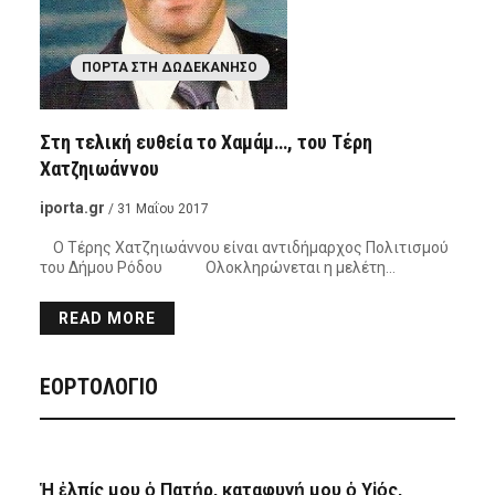
ΠΌΡΤΑ ΣΤΗ ΔΩΔΕΚΆΝΗΣΟ
Στη τελική ευθεία το Χαμάμ…, του Τέρη
Χατζηιωάννου
iporta.gr
/ 31 Μαΐου 2017
Ο Τέρης Χατζηιωάννου είναι αντιδήμαρχος Πολιτισμού
του Δήμου Ρόδου Ολοκληρώνεται η μελέτη…
READ MORE
ΕΟΡΤΟΛΟΓΙΟ
Ἡ ἐλπίς μου ὁ Πατήρ, καταφυγή μου ὁ Υἱός,