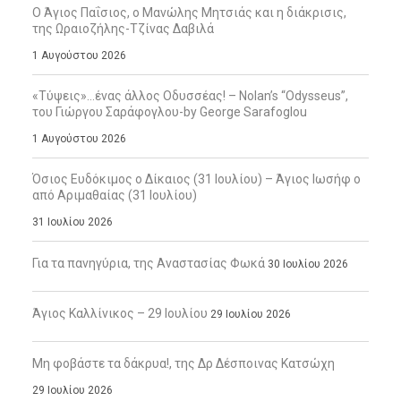
Ο Άγιος Παΐσιος, ο Μανώλης Μητσιάς και η διάκρισις,
της Ωραιοζήλης-Τζίνας Δαβιλά
1 Αυγούστου 2026
«Τύψεις»…ένας άλλος Οδυσσέας! – Nolan’s “Odysseus”,
του Γιώργου Σαράφογλου-by George Sarafoglou
1 Αυγούστου 2026
Όσιος Ευδόκιμος ο Δίκαιος (31 Ιουλίου) – Άγιος Ιωσήφ ο
από Αριμαθαίας (31 Ιουλίου)
31 Ιουλίου 2026
Για τα πανηγύρια, της Αναστασίας Φωκά
30 Ιουλίου 2026
Άγιος Καλλίνικος – 29 Ιουλίου
29 Ιουλίου 2026
Μη φοβάστε τα δάκρυα!, της Δρ Δέσποινας Κατσώχη
29 Ιουλίου 2026