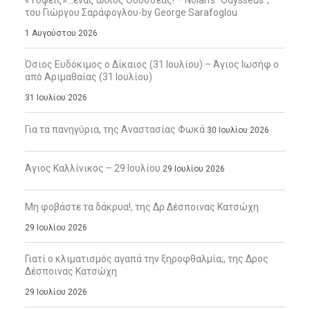
«Τύψεις»…ένας άλλος Οδυσσέας! – Nolan’s “Odysseus”,
του Γιώργου Σαράφογλου-by George Sarafoglou
1 Αυγούστου 2026
Όσιος Ευδόκιμος ο Δίκαιος (31 Ιουλίου) – Άγιος Ιωσήφ ο
από Αριμαθαίας (31 Ιουλίου)
31 Ιουλίου 2026
Για τα πανηγύρια, της Αναστασίας Φωκά
30 Ιουλίου 2026
Άγιος Καλλίνικος – 29 Ιουλίου
29 Ιουλίου 2026
Μη φοβάστε τα δάκρυα!, της Δρ Δέσποινας Κατσώχη
29 Ιουλίου 2026
Γιατί ο κλιματισμός αγαπά την ξηροφθαλμία;, της Δρος
Δέσποινας Κατσώχη
29 Ιουλίου 2026