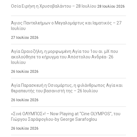
Οσία Ειρήνη η Χρυσοβαλάντου – 28 Ιουλίου
28 Ιουλίου 2026
Άγιος Παντελεήμων ο Μεγαλομάρτυς και Ιαματικός – 27
Ιουλίου
27 Ιουλίου 2026
Αγία Ωραιοζήλη, η μορφωμένη Αγία του 1ου αι. μΧ που
ακολούθησε το κήρυγμα του Απόστολου Ανδρέα- 26
Ιουλίου
26 Ιουλίου 2026
Αγία Παρασκευή η Οσιομάρτυς, η φιλάνθρωπος Αγία και
θεραπευτής του βασανιστή της – 26 Ιουλίου
26 Ιουλίου 2026
«Σινέ ΟΛΥΜΠΟΣ»! – Now Playing at “Cine OLYMPOS”, του
Γιώργου Σαράφογλου-by George Sarafoglou
26 Ιουλίου 2026