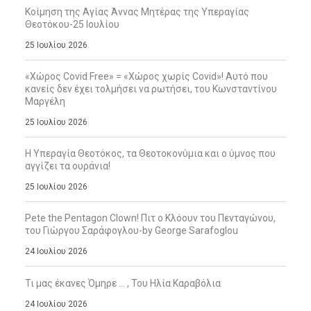
Κοίμηση της Αγίας Άννας Μητέρας της Υπεραγίας
Θεοτόκου-25 Ιουλίου
25 Ιουλίου 2026
«Χώρος Covid Free» = «Χώρος χωρίς Covid»! Αυτό που
κανείς δεν έχει τολμήσει να ρωτήσει, του Κωνσταντίνου
Μαργέλη
25 Ιουλίου 2026
Η Υπεραγία Θεοτόκος, τα Θεοτοκονύμια και ο ύμνος που
αγγίζει τα ουράνια!
25 Ιουλίου 2026
Pete the Pentagon Clown! Πιτ ο Κλόουν του Πενταγώνου,
του Γιώργου Σαράφογλου-by George Sarafoglou
24 Ιουλίου 2026
Τι μας έκανες Όμηρε … , Του Ηλία Καραβόλια
24 Ιουλίου 2026