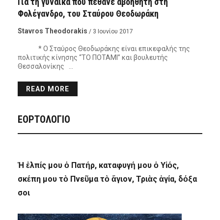
Για τη γυναίκα που πέθανε αβοήθητη στη
Φολέγανδρο, του Σταύρου Θεοδωράκη
Stavros Theodorakis
/ 3 Ιουνίου 2017
* Ο Σταύρος Θεοδωράκης είναι επικεφαλής της
πολιτικής κίνησης “ΤΟ ΠΟΤΑΜΙ” και βουλευτής
Θεσσαλονίκης …
READ MORE
ΕΟΡΤΟΛΟΓΙΟ
Ἡ ἐλπίς μου ὁ Πατήρ, καταφυγή μου ὁ Υἱός,
σκέπη μου τὸ Πνεῦμα τὸ ἅγιον, Τριὰς ἁγία, δόξα
σοι