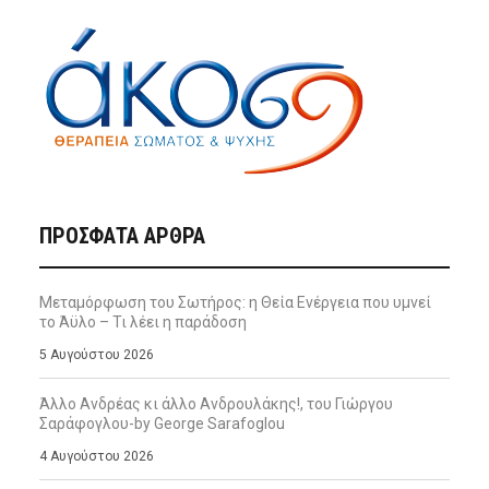
ΠΡΌΣΦΑΤΑ ΆΡΘΡΑ
Μεταμόρφωση του Σωτήρος: η Θεία Ενέργεια που υμνεί
το Άϋλο – Τι λέει η παράδοση
5 Αυγούστου 2026
Άλλο Ανδρέας κι άλλο Ανδρουλάκης!, του Γιώργου
Σαράφογλου-by George Sarafoglou
4 Αυγούστου 2026