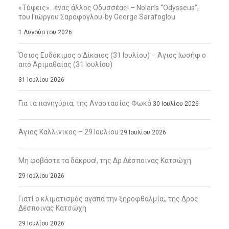
«Τύψεις»…ένας άλλος Οδυσσέας! – Nolan’s “Odysseus”,
του Γιώργου Σαράφογλου-by George Sarafoglou
1 Αυγούστου 2026
Όσιος Ευδόκιμος ο Δίκαιος (31 Ιουλίου) – Άγιος Ιωσήφ ο
από Αριμαθαίας (31 Ιουλίου)
31 Ιουλίου 2026
Για τα πανηγύρια, της Αναστασίας Φωκά
30 Ιουλίου 2026
Άγιος Καλλίνικος – 29 Ιουλίου
29 Ιουλίου 2026
Μη φοβάστε τα δάκρυα!, της Δρ Δέσποινας Κατσώχη
29 Ιουλίου 2026
Γιατί ο κλιματισμός αγαπά την ξηροφθαλμία;, της Δρος
Δέσποινας Κατσώχη
29 Ιουλίου 2026