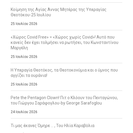
Κοίμηση της Αγίας Άννας Μητέρας της Υπεραγίας
Θεοτόκου-25 Ιουλίου
25 Ιουλίου 2026
«Χώρος Covid Free» = «Χώρος χωρίς Covid»! Αυτό που
κανείς δεν έχει τολμήσει να ρωτήσει, του Κωνσταντίνου
Μαργέλη
25 Ιουλίου 2026
Η Υπεραγία Θεοτόκος, τα Θεοτοκονύμια και ο ύμνος που
αγγίζει τα ουράνια!
25 Ιουλίου 2026
Pete the Pentagon Clown! Πιτ ο Κλόουν του Πενταγώνου,
του Γιώργου Σαράφογλου-by George Sarafoglou
24 Ιουλίου 2026
Τι μας έκανες Όμηρε … , Του Ηλία Καραβόλια