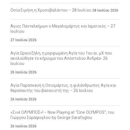
Οσία Ειρήνη η Χρυσοβαλάντου – 28 Ιουλίου
28 Ιουλίου 2026
Άγιος Παντελεήμων ο Μεγαλομάρτυς και Ιαματικός – 27
Ιουλίου
27 Ιουλίου 2026
Αγία Ωραιοζήλη, η μορφωμένη Αγία του 1ου αι. μΧ που
ακολούθησε το κήρυγμα του Απόστολου Ανδρέα- 26
Ιουλίου
26 Ιουλίου 2026
Αγία Παρασκευή η Οσιομάρτυς, η φιλάνθρωπος Αγία και
θεραπευτής του βασανιστή της – 26 Ιουλίου
26 Ιουλίου 2026
«Σινέ ΟΛΥΜΠΟΣ»! – Now Playing at “Cine OLYMPOS”, του
Γιώργου Σαράφογλου-by George Sarafoglou
26 Ιουλίου 2026