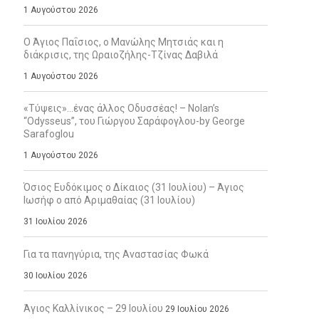
1 Αυγούστου 2026
Ο Άγιος Παΐσιος, ο Μανώλης Μητσιάς και η
διάκρισις, της Ωραιοζήλης-Τζίνας Δαβιλά
1 Αυγούστου 2026
«Τύψεις»…ένας άλλος Οδυσσέας! – Nolan’s
“Odysseus”, του Γιώργου Σαράφογλου-by George
Sarafoglou
1 Αυγούστου 2026
Όσιος Ευδόκιμος ο Δίκαιος (31 Ιουλίου) – Άγιος
Ιωσήφ ο από Αριμαθαίας (31 Ιουλίου)
31 Ιουλίου 2026
Για τα πανηγύρια, της Αναστασίας Φωκά
30 Ιουλίου 2026
Άγιος Καλλίνικος – 29 Ιουλίου
29 Ιουλίου 2026