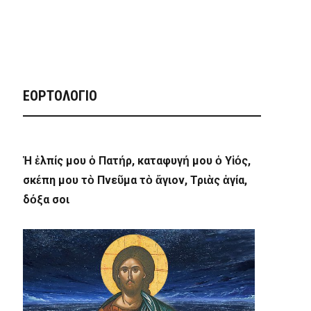
ΕΟΡΤΟΛΟΓΙΟ
Ἡ ἐλπίς μου ὁ Πατήρ, καταφυγή μου ὁ Υἱός,
σκέπη μου τὸ Πνεῦμα τὸ ἅγιον, Τριὰς ἁγία,
δόξα σοι