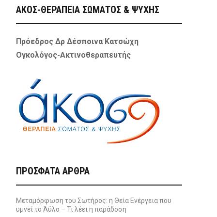
ΑΚΟΣ-ΘΕΡΑΠΕΙΑ ΣΩΜΑΤΟΣ & ΨΥΧΗΣ
Πρόεδρος Δρ Δέσποινα Κατσώχη
Ογκολόγος-Ακτινοθεραπευτής
ΠΡΌΣΦΑΤΑ ΆΡΘΡΑ
Μεταμόρφωση του Σωτήρος: η Θεία Ενέργεια που
υμνεί το Άϋλο – Τι λέει η παράδοση