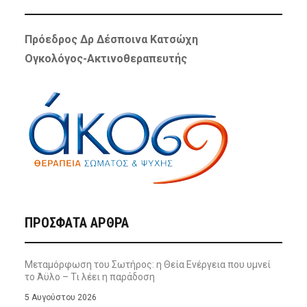
Πρόεδρος Δρ Δέσποινα Κατσώχη
Ογκολόγος-Ακτινοθεραπευτής
ΠΡΌΣΦΑΤΑ ΆΡΘΡΑ
Μεταμόρφωση του Σωτήρος: η Θεία Ενέργεια που υμνεί
το Άϋλο – Τι λέει η παράδοση
5 Αυγούστου 2026