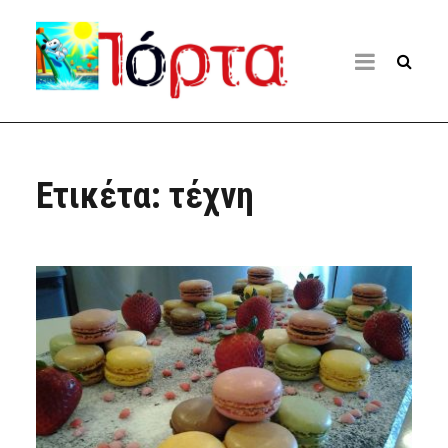
Ετικέτα:
τέχνη