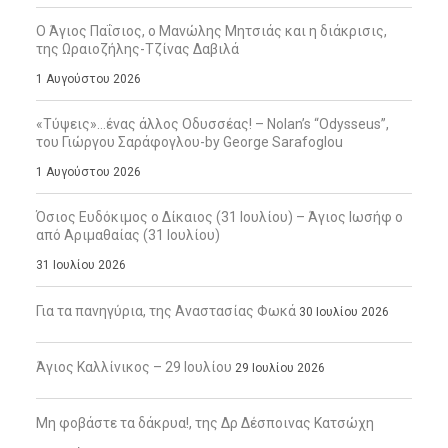
Ο Άγιος Παΐσιος, ο Μανώλης Μητσιάς και η διάκρισις,
της Ωραιοζήλης-Τζίνας Δαβιλά
1 Αυγούστου 2026
«Τύψεις»…ένας άλλος Οδυσσέας! – Nolan’s “Odysseus”,
του Γιώργου Σαράφογλου-by George Sarafoglou
1 Αυγούστου 2026
Όσιος Ευδόκιμος ο Δίκαιος (31 Ιουλίου) – Άγιος Ιωσήφ ο
από Αριμαθαίας (31 Ιουλίου)
31 Ιουλίου 2026
Για τα πανηγύρια, της Αναστασίας Φωκά
30 Ιουλίου 2026
Άγιος Καλλίνικος – 29 Ιουλίου
29 Ιουλίου 2026
Μη φοβάστε τα δάκρυα!, της Δρ Δέσποινας Κατσώχη