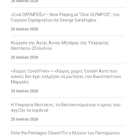
26 Ιουλίου 2026
«Σινέ ΟΛΥΜΠΟΣ»! – Now Playing at “Cine OLYMPOS”, του
Γιώργου Σαράφογλου-by George Sarafoglou
26 Ιουλίου 2026
Κοίμηση της Αγίας Άννας Μητέρας της Υπεραγίας
Θεοτόκου-25 Ιουλίου
25 Ιουλίου 2026
«Χώρος Covid Free» = «Χώρος χωρίς Covid»! Αυτό που
κανείς δεν έχει τολμήσει να ρωτήσει, του Κωνσταντίνου
Μαργέλη
25 Ιουλίου 2026
Η Υπεραγία Θεοτόκος, τα Θεοτοκονύμια και ο ύμνος που
αγγίζει τα ουράνια!
25 Ιουλίου 2026
Pete the Pentagon Clown! Πιτ ο Κλόουν του Πενταγώνου,