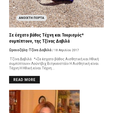
ΑΝΟΙΧΤΉ ΠΌΡΤΑ
Σε έσχατο βάθος Τέχνη και Τουρισμός*
συμπίπτουν, της Τζίνας Δαβιλά
Ωραιοζήλη-Τζίνα Δαβιλά
/ 18 Απριλίου 2017
Τζίνα Δαβιλά *«Σε έσχατο βάθος Αισθητική και Ηθική
συμπίπτουν» Λούντβιχ Βιτγκενστάϊν Η Αισθητική είναι
Τέχνη Η Ηθική είναι Τέχνη….
READ MORE