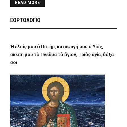
READ MORE
ΕΟΡΤΟΛΟΓΙΟ
Ἡ ἐλπίς μου ὁ Πατήρ, καταφυγή μου ὁ Υἱός,
σκέπη μου τὸ Πνεῦμα τὸ ἅγιον, Τριὰς ἁγία, δόξα
σοι