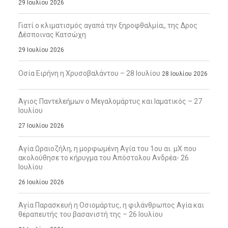
29 Ιουλίου 2026
Γιατί ο κλιματισμός αγαπά την ξηροφθαλμία;, της Δρος
Δέσποινας Κατσώχη
29 Ιουλίου 2026
Οσία Ειρήνη η Χρυσοβαλάντου – 28 Ιουλίου
28 Ιουλίου 2026
Άγιος Παντελεήμων ο Μεγαλομάρτυς και Ιαματικός – 27
Ιουλίου
27 Ιουλίου 2026
Αγία Ωραιοζήλη, η μορφωμένη Αγία του 1ου αι. μΧ που
ακολούθησε το κήρυγμα του Απόστολου Ανδρέα- 26
Ιουλίου
26 Ιουλίου 2026
Αγία Παρασκευή η Οσιομάρτυς, η φιλάνθρωπος Αγία και
θεραπευτής του βασανιστή της – 26 Ιουλίου