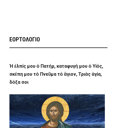
ΕΟΡΤΟΛΟΓΙΟ
Ἡ ἐλπίς μου ὁ Πατήρ, καταφυγή μου ὁ Υἱός,
σκέπη μου τὸ Πνεῦμα τὸ ἅγιον, Τριὰς ἁγία,
δόξα σοι