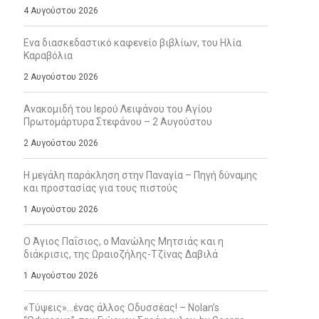
4 Αυγούστου 2026
Ενα διασκεδαστικό καφενείο βιβλίων, του Ηλία
Καραβόλια
2 Αυγούστου 2026
Ανακομιδή του Ιερού Λειψάνου του Αγίου
Πρωτομάρτυρα Στεφάνου – 2 Αυγούστου
2 Αυγούστου 2026
Η μεγάλη παράκληση στην Παναγία – Πηγή δύναμης
και προστασίας για τους πιστούς
1 Αυγούστου 2026
Ο Άγιος Παΐσιος, ο Μανώλης Μητσιάς και η
διάκρισις, της Ωραιοζήλης-Τζίνας Δαβιλά
1 Αυγούστου 2026
«Τύψεις»…ένας άλλος Οδυσσέας! – Nolan’s