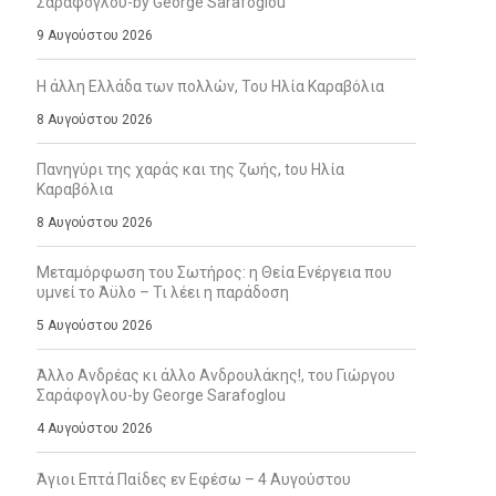
Σαράφογλου-by George Sarafoglou
9 Αυγούστου 2026
Η άλλη Ελλάδα των πολλών, Του Ηλία Καραβόλια
8 Αυγούστου 2026
Πανηγύρι της χαράς και της ζωής, tου Ηλία
Καραβόλια
8 Αυγούστου 2026
Μεταμόρφωση του Σωτήρος: η Θεία Ενέργεια που
υμνεί το Άϋλο – Τι λέει η παράδοση
5 Αυγούστου 2026
Άλλο Ανδρέας κι άλλο Ανδρουλάκης!, του Γιώργου
Σαράφογλου-by George Sarafoglou
4 Αυγούστου 2026
Άγιοι Επτά Παίδες εν Εφέσω – 4 Αυγούστου