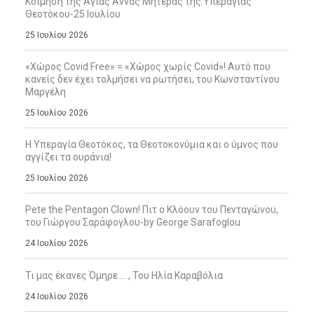
Κοίμηση της Αγίας Άννας Μητέρας της Υπεραγίας
Θεοτόκου-25 Ιουλίου
25 Ιουλίου 2026
«Χώρος Covid Free» = «Χώρος χωρίς Covid»! Αυτό που
κανείς δεν έχει τολμήσει να ρωτήσει, του Κωνσταντίνου
Μαργέλη
25 Ιουλίου 2026
Η Υπεραγία Θεοτόκος, τα Θεοτοκονύμια και ο ύμνος που
αγγίζει τα ουράνια!
25 Ιουλίου 2026
Pete the Pentagon Clown! Πιτ ο Κλόουν του Πενταγώνου,
του Γιώργου Σαράφογλου-by George Sarafoglou
24 Ιουλίου 2026
Τι μας έκανες Όμηρε … , Του Ηλία Καραβόλια
24 Ιουλίου 2026