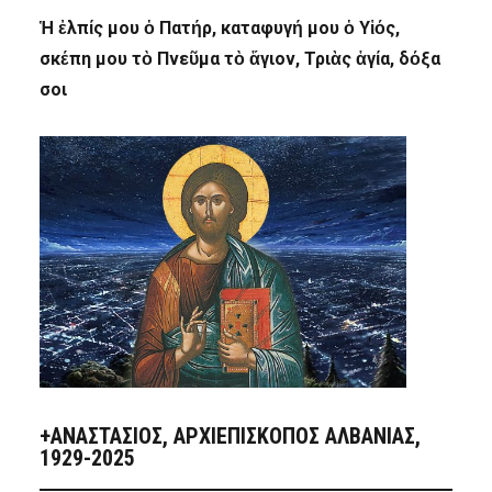
Ἡ ἐλπίς μου ὁ Πατήρ, καταφυγή μου ὁ Υἱός,
σκέπη μου τὸ Πνεῦμα τὸ ἅγιον, Τριὰς ἁγία, δόξα
σοι
+ΑΝΑΣΤΆΣΙΟΣ, ΑΡΧΙΕΠΊΣΚΟΠΟΣ ΑΛΒΑΝΊΑΣ,
1929-2025