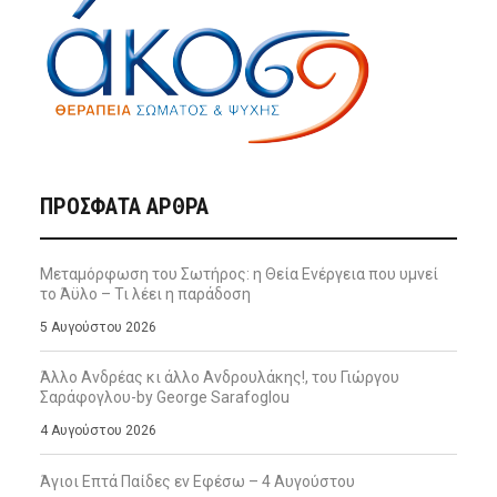
ΠΡΌΣΦΑΤΑ ΆΡΘΡΑ
Μεταμόρφωση του Σωτήρος: η Θεία Ενέργεια που υμνεί
το Άϋλο – Τι λέει η παράδοση
5 Αυγούστου 2026
Άλλο Ανδρέας κι άλλο Ανδρουλάκης!, του Γιώργου
Σαράφογλου-by George Sarafoglou
4 Αυγούστου 2026
Άγιοι Επτά Παίδες εν Εφέσω – 4 Αυγούστου