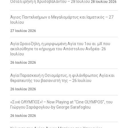
Οσία Ειρήνη η Χρυσοβαλάντου – 28 Ιουλίου
28 Ιουλίου 2026
Άγιος Παντελεήμων ο Μεγαλομάρτυς και Ιαματικός – 27
Ιουλίου
27 Ιουλίου 2026
Αγία Ωραιοζήλη, η μορφωμένη Αγία του 1ου αι. μΧ που
ακολούθησε το κήρυγμα του Απόστολου Ανδρέα- 26
Ιουλίου
26 Ιουλίου 2026
Αγία Παρασκευή η Οσιομάρτυς, η φιλάνθρωπος Αγία και
θεραπευτής του βασανιστή της – 26 Ιουλίου
26 Ιουλίου 2026
«Σινέ ΟΛΥΜΠΟΣ»! – Now Playing at “Cine OLYMPOS”, του
Γιώργου Σαράφογλου-by George Sarafoglou
26 Ιουλίου 2026