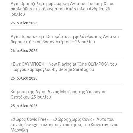
Αγία Ωραιοζήλη, η μορφωμένη Αγία του 1ου αι. μΧ που
ακολούθησε το κήρυγμα του Απόστολου Ανδρέα- 26
Ιουλίου
26 Ιουλίου 2026
Αγία Παρασκευή η Οσιομάρτυς, η φιλάνθρωπος Αγία και
θεραπευτής του βασανιστή της – 26 Ιουλίου
26 Ιουλίου 2026
«Σινέ ΟΛΥΜΠΟΣ»! – Now Playing at “Cine OLYMPOS”, του
Γιώργου Σαράφογλου-by George Sarafoglou
26 Ιουλίου 2026
Κοίμηση της Αγίας Άννας Μητέρας της Υπεραγίας
Θεοτόκου-25 Ιουλίου
25 Ιουλίου 2026
«Χώρος Covid Free» = «Χώρος χωρίς Covid»! Αυτό που
κανείς δεν έχει τολμήσει να ρωτήσει, του Κωνσταντίνου
Μαργέλη