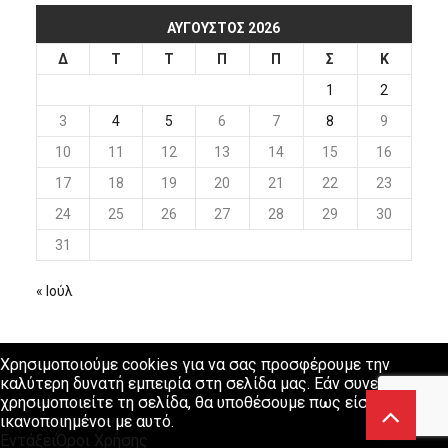
ΑΎΓΟΥΣΤΟΣ 2026
Δ
Τ
Τ
Π
Π
Σ
Κ
1
2
3
4
5
6
7
8
9
10
11
12
13
14
15
16
17
18
19
20
21
22
23
24
25
26
27
28
29
30
31
« Ιούλ
Χρησιμοποιούμε cookies για να σας προσφέρουμε την
καλύτερη δυνατή εμπειρία στη σελίδα μας. Εάν συνεχίσετε να
χρησιμοποιείτε τη σελίδα, θα υποθέσουμε πως είστε
ικανοποιημένοι με αυτό.
Εντάξει
Όροι Χρήσης