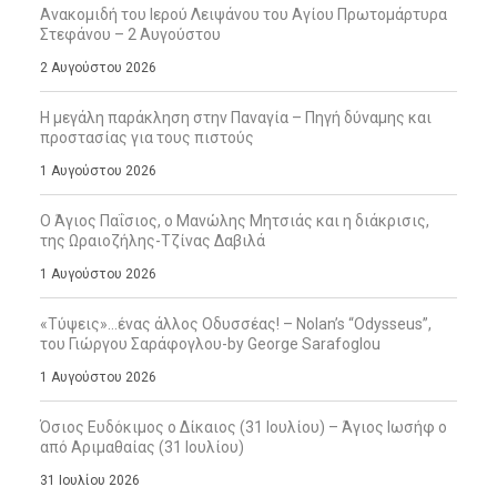
Ανακομιδή του Ιερού Λειψάνου του Αγίου Πρωτομάρτυρα
Στεφάνου – 2 Αυγούστου
2 Αυγούστου 2026
Η μεγάλη παράκληση στην Παναγία – Πηγή δύναμης και
προστασίας για τους πιστούς
1 Αυγούστου 2026
Ο Άγιος Παΐσιος, ο Μανώλης Μητσιάς και η διάκρισις,
της Ωραιοζήλης-Τζίνας Δαβιλά
1 Αυγούστου 2026
«Τύψεις»…ένας άλλος Οδυσσέας! – Nolan’s “Odysseus”,
του Γιώργου Σαράφογλου-by George Sarafoglou
1 Αυγούστου 2026
Όσιος Ευδόκιμος ο Δίκαιος (31 Ιουλίου) – Άγιος Ιωσήφ ο
από Αριμαθαίας (31 Ιουλίου)
31 Ιουλίου 2026