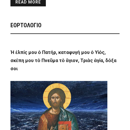
READ MORE
ΕΟΡΤΟΛΟΓΙΟ
Ἡ ἐλπίς μου ὁ Πατήρ, καταφυγή μου ὁ Υἱός,
σκέπη μου τὸ Πνεῦμα τὸ ἅγιον, Τριὰς ἁγία, δόξα
σοι