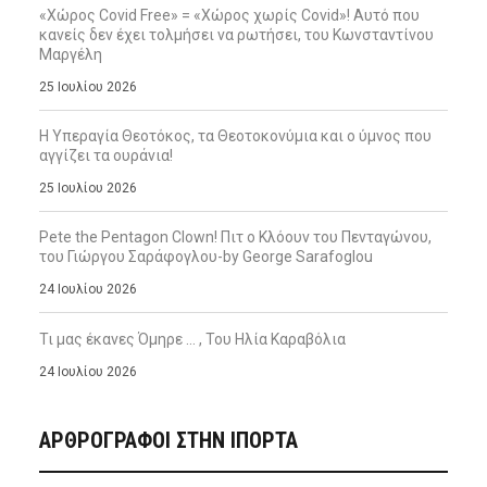
«Χώρος Covid Free» = «Χώρος χωρίς Covid»! Αυτό που
κανείς δεν έχει τολμήσει να ρωτήσει, του Κωνσταντίνου
Μαργέλη
25 Ιουλίου 2026
Η Υπεραγία Θεοτόκος, τα Θεοτοκονύμια και ο ύμνος που
αγγίζει τα ουράνια!
25 Ιουλίου 2026
Pete the Pentagon Clown! Πιτ ο Κλόουν του Πενταγώνου,
του Γιώργου Σαράφογλου-by George Sarafoglou
24 Ιουλίου 2026
Τι μας έκανες Όμηρε … , Του Ηλία Καραβόλια
24 Ιουλίου 2026
ΑΡΘΡΟΓΡΑΦΟΙ ΣΤΗΝ IΠΟΡΤΑ