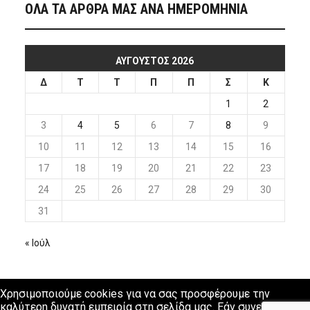
ΟΛΑ ΤΑ ΑΡΘΡΑ ΜΑΣ ΑΝΑ ΗΜΕΡΟΜΗΝΙΑ
ΑΎΓΟΥΣΤΟΣ 2026
Δ
Τ
Τ
Π
Π
Σ
Κ
1
2
3
4
5
6
7
8
9
10
11
12
13
14
15
16
17
18
19
20
21
22
23
24
25
26
27
28
29
30
31
« Ιούλ
Χρησιμοποιούμε cookies για να σας προσφέρουμε την
καλύτερη δυνατή εμπειρία στη σελίδα μας. Εάν συνεχίσετε να