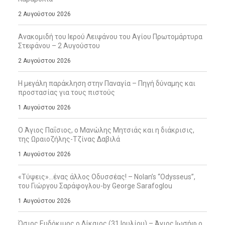
2 Αυγούστου 2026
Ανακομιδή του Ιερού Λειψάνου του Αγίου Πρωτομάρτυρα
Στεφάνου – 2 Αυγούστου
2 Αυγούστου 2026
Η μεγάλη παράκληση στην Παναγία – Πηγή δύναμης και
προστασίας για τους πιστούς
1 Αυγούστου 2026
Ο Άγιος Παΐσιος, ο Μανώλης Μητσιάς και η διάκρισις,
της Ωραιοζήλης-Τζίνας Δαβιλά
1 Αυγούστου 2026
«Τύψεις»…ένας άλλος Οδυσσέας! – Nolan’s “Odysseus”,
του Γιώργου Σαράφογλου-by George Sarafoglou
1 Αυγούστου 2026
Όσιος Ευδόκιμος ο Δίκαιος (31 Ιουλίου) – Άγιος Ιωσήφ ο