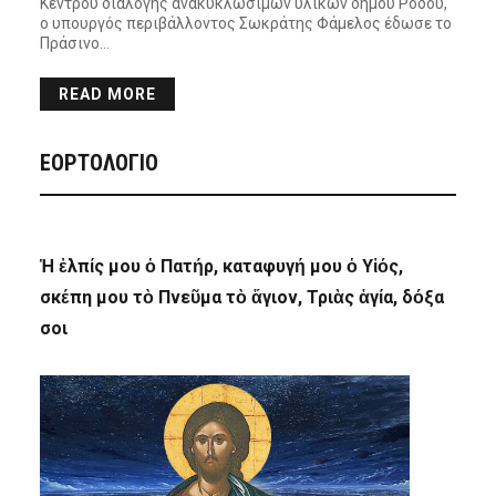
Κέντρου διαλογής ανακυκλώσιμων υλικών δήμου Ρόδου,
ο υπουργός περιβάλλοντος Σωκράτης Φάμελος έδωσε το
Πράσινο…
READ MORE
ΕΟΡΤΟΛΟΓΙΟ
Ἡ ἐλπίς μου ὁ Πατήρ, καταφυγή μου ὁ Υἱός,
σκέπη μου τὸ Πνεῦμα τὸ ἅγιον, Τριὰς ἁγία, δόξα
σοι