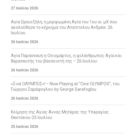
27 Ιουλίου 2026
Αγία Ωραιοζήλη, η μορφωμένη Αγία του 1ου αι. μΧ που
ακολούθησε το κήρυγμα του Απόστολου Ανδρέα- 26
Ιουλίου
26 Ιουλίου 2026
Αγία Παρασκευή η Οσιομάρτυς, η φιλάνθρωπος Αγία και
θεραπευτής του βασανιστή της – 26 Ιουλίου
26 Ιουλίου 2026
«Σινέ ΟΛΥΜΠΟΣ»! – Now Playing at “Cine OLYMPOS”, του
Γιώργου Σαράφογλου-by George Sarafoglou
26 Ιουλίου 2026
Κοίμηση της Αγίας Άννας Μητέρας της Υπεραγίας
Θεοτόκου-25 Ιουλίου
25 Ιουλίου 2026