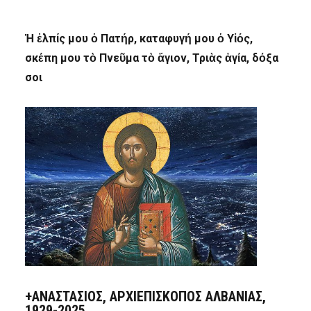
Ἡ ἐλπίς μου ὁ Πατήρ, καταφυγή μου ὁ Υἱός,
σκέπη μου τὸ Πνεῦμα τὸ ἅγιον, Τριὰς ἁγία, δόξα
σοι
+ΑΝΑΣΤΆΣΙΟΣ, ΑΡΧΙΕΠΊΣΚΟΠΟΣ ΑΛΒΑΝΊΑΣ,
1929-2025