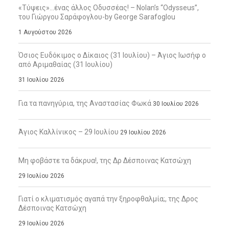
«Τύψεις»…ένας άλλος Οδυσσέας! – Nolan’s “Odysseus”,
του Γιώργου Σαράφογλου-by George Sarafoglou
1 Αυγούστου 2026
Όσιος Ευδόκιμος ο Δίκαιος (31 Ιουλίου) – Άγιος Ιωσήφ ο
από Αριμαθαίας (31 Ιουλίου)
31 Ιουλίου 2026
Για τα πανηγύρια, της Αναστασίας Φωκά
30 Ιουλίου 2026
Άγιος Καλλίνικος – 29 Ιουλίου
29 Ιουλίου 2026
Μη φοβάστε τα δάκρυα!, της Δρ Δέσποινας Κατσώχη
29 Ιουλίου 2026
Γιατί ο κλιματισμός αγαπά την ξηροφθαλμία;, της Δρος
Δέσποινας Κατσώχη
29 Ιουλίου 2026