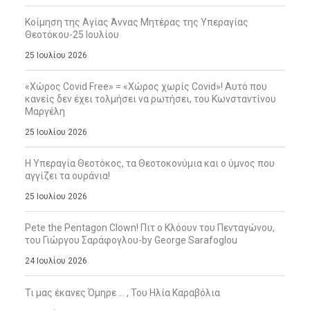
Κοίμηση της Αγίας Άννας Μητέρας της Υπεραγίας
Θεοτόκου-25 Ιουλίου
25 Ιουλίου 2026
«Χώρος Covid Free» = «Χώρος χωρίς Covid»! Αυτό που
κανείς δεν έχει τολμήσει να ρωτήσει, του Κωνσταντίνου
Μαργέλη
25 Ιουλίου 2026
Η Υπεραγία Θεοτόκος, τα Θεοτοκονύμια και ο ύμνος που
αγγίζει τα ουράνια!
25 Ιουλίου 2026
Pete the Pentagon Clown! Πιτ ο Κλόουν του Πενταγώνου,
του Γιώργου Σαράφογλου-by George Sarafoglou
24 Ιουλίου 2026
Τι μας έκανες Όμηρε … , Του Ηλία Καραβόλια