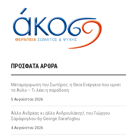
ΠΡΌΣΦΑΤΑ ΆΡΘΡΑ
Μεταμόρφωση του Σωτήρος: η Θεία Ενέργεια που υμνεί
το Άϋλο – Τι λέει η παράδοση
5 Αυγούστου 2026
Άλλο Ανδρέας κι άλλο Ανδρουλάκης!, του Γιώργου
Σαράφογλου-by George Sarafoglou
4 Αυγούστου 2026