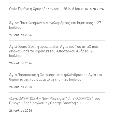
Οσία Ειρήνη η Χρυσοβαλάντου – 28 Ιουλίου
28 Ιουλίου 2026
Άγιος Παντελεήμων ο Μεγαλομάρτυς και Ιαματικός – 27
Ιουλίου
27 Ιουλίου 2026
Αγία Ωραιοζήλη, η μορφωμένη Αγία του 1ου αι. μΧ που
ακολούθησε το κήρυγμα του Απόστολου Ανδρέα- 26
Ιουλίου
26 Ιουλίου 2026
Αγία Παρασκευή η Οσιομάρτυς, η φιλάνθρωπος Αγία και
θεραπευτής του βασανιστή της – 26 Ιουλίου
26 Ιουλίου 2026
«Σινέ ΟΛΥΜΠΟΣ»! – Now Playing at “Cine OLYMPOS”, του
Γιώργου Σαράφογλου-by George Sarafoglou
26 Ιουλίου 2026