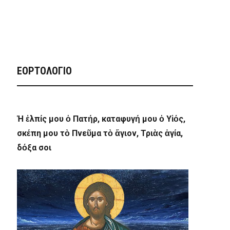
ΕΟΡΤΟΛΟΓΙΟ
Ἡ ἐλπίς μου ὁ Πατήρ, καταφυγή μου ὁ Υἱός,
σκέπη μου τὸ Πνεῦμα τὸ ἅγιον, Τριὰς ἁγία,
δόξα σοι