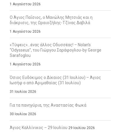
1 Αυγούστου 2026
Ο Άγιος Παΐσιος, ο Μανώλης Μητσιάς και η
διάκρισις, της Ωραιοζήλης-Τζίνας Δαβιλά
1 Αυγούστου 2026
«Τύψεις»…ένας άλλος Οδυσσέας! – Nolan’s
“Odysseus”, του Γιώργου Σαράφογλου-by George
Sarafoglou
1 Αυγούστου 2026
Όσιος Ευδόκιμος ο Δίκαιος (31 Ιουλίου) – Άγιος
Ιωσήφ ο από Αριμαθαίας (31 Ιουλίου)
31 Ιουλίου 2026
Για τα πανηγύρια, της Αναστασίας Φωκά
30 Ιουλίου 2026
Άγιος Καλλίνικος – 29 Ιουλίου
29 Ιουλίου 2026