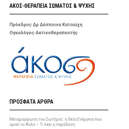
ΑΚΟΣ-ΘΕΡΑΠΕΙΑ ΣΩΜΑΤΟΣ & ΨΥΧΗΣ
Πρόεδρος Δρ Δέσποινα Κατσώχη
Ογκολόγος-Ακτινοθεραπευτής
ΠΡΌΣΦΑΤΑ ΆΡΘΡΑ
Μεταμόρφωση του Σωτήρος: η Θεία Ενέργεια που
υμνεί το Άϋλο – Τι λέει η παράδοση